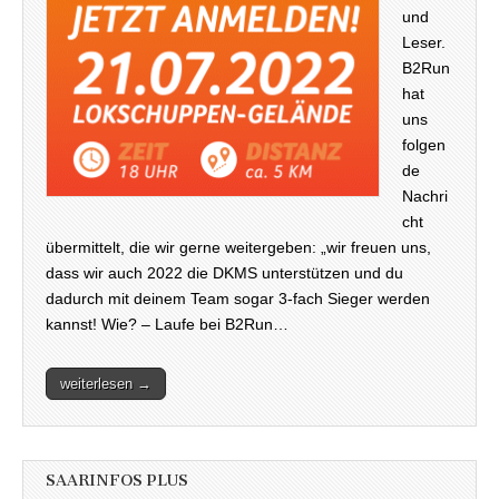
und
Leser.
B2Run
hat
uns
folgen
de
Nachri
cht
übermittelt, die wir gerne weitergeben: „wir freuen uns,
dass wir auch 2022 die DKMS unterstützen und du
dadurch mit deinem Team sogar 3-fach Sieger werden
kannst! Wie? – Laufe bei B2Run…
weiterlesen →
SAARINFOS PLUS