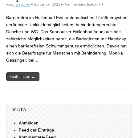
von
aramedien
•
25. Januar 2022
•
Kommentare deaktiviert
für Die Beauftragte
für Menschen mit
Behinderung, Monika
Barrierefrei im Hallenbad Eine automatisches Türöffnersystem,
Gessinger, besuchte
das Aqualouis
geräumige Umkleidemöglichkeiten, behindertengerechte
Dusche und WC: Das Saarlouiser Hallenbad Aqualouis hält
zahlreiche Möglichkeiten bereit, die Badegästen mit Handicap
einen barrierefreien Schwimmgenuss ermöglichen. Davon hat
sich die Beauftragte für Menschen mit Behinderung, Monika
Gessinger, bei…
weiterlesen →
META
Anmelden
Feed der Einträge
Kommentare-Feed