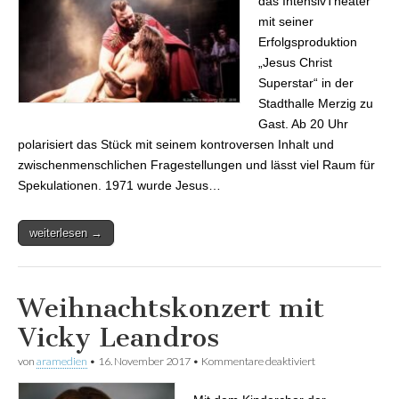
das IntensivTheater
mit seiner
Erfolgsproduktion
„Jesus Christ
Superstar“ in der
Stadthalle Merzig zu
Gast. Ab 20 Uhr
polarisiert das Stück mit seinem kontroversen Inhalt und
zwischenmenschlichen Fragestellungen und lässt viel Raum für
Spekulationen. 1971 wurde Jesus…
weiterlesen →
Weihnachtskonzert mit
Vicky Leandros
von
aramedien
•
16. November 2017
•
Kommentare deaktiviert
für
Weihnachtskonze
mit Vicky Leandro