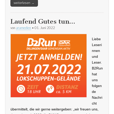
weiterlesen →
Laufend Gutes tun…
von
aramedien
•
01. Juni 2022
Liebe
Leseri
nnen
und
Leser.
B2Run
hat
uns
folgen
de
Nachri
cht
übermittelt, die wir gerne weitergeben: „wir freuen uns,