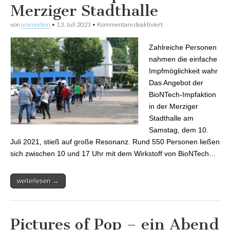
Merziger Stadthalle
von
aramedien
•
13. Juli 2021
•
Kommentare deaktiviert
für Große Nachfrage bei
BioNTech-Impfaktion in
Merziger Stadthalle
Zahlreiche Personen
nahmen die einfache
Impfmöglichkeit wahr
Das Angebot der
BioNTech-Impfaktion
in der Merziger
Stadthalle am
Samstag, dem 10.
Juli 2021, stieß auf große Resonanz. Rund 550 Personen ließen
sich zwischen 10 und 17 Uhr mit dem Wirkstoff von BioNTech…
weiterlesen →
Pictures of Pop – ein Abend