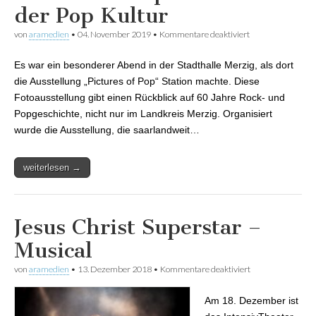
der Pop Kultur
von
aramedien
•
04. November 2019
•
Kommentare deaktiviert
für Pictures of Pop
– ein Abend der
Pop Kultur
Es war ein besonderer Abend in der Stadthalle Merzig, als dort
die Ausstellung „Pictures of Pop“ Station machte. Diese
Fotoausstellung gibt einen Rückblick auf 60 Jahre Rock- und
Popgeschichte, nicht nur im Landkreis Merzig. Organisiert
wurde die Ausstellung, die saarlandweit…
weiterlesen →
Jesus Christ Superstar –
Musical
von
aramedien
•
13. Dezember 2018
•
Kommentare deaktiviert
für Jesus Christ
Superstar –
Musical
Am 18. Dezember ist