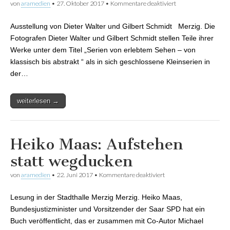
von
aramedien
•
27. Oktober 2017
•
Kommentare deaktiviert
für Serien von
erlebtem Sehen-
von klassisch bis
Ausstellung von Dieter Walter und Gilbert Schmidt Merzig. Die
abstrakt
Fotografen Dieter Walter und Gilbert Schmidt stellen Teile ihrer
Werke unter dem Titel „Serien von erlebtem Sehen – von
klassisch bis abstrakt “ als in sich geschlossene Kleinserien in
der…
weiterlesen →
Heiko Maas: Aufstehen
statt wegducken
von
aramedien
•
22. Juni 2017
•
Kommentare deaktiviert
für Heiko Maas:
Aufstehen statt
wegducken
Lesung in der Stadthalle Merzig Merzig. Heiko Maas,
Bundesjustizminister und Vorsitzender der Saar SPD hat ein
Buch veröffentlicht, das er zusammen mit Co-Autor Michael