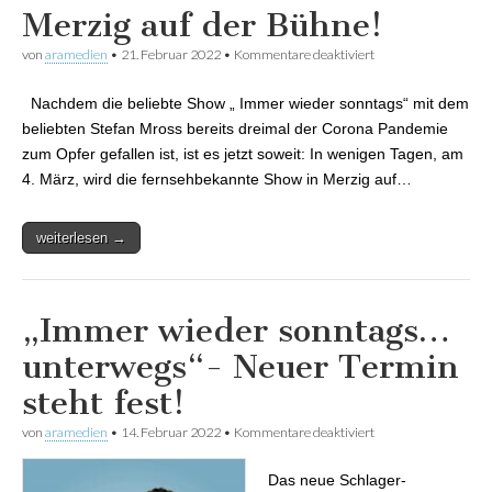
Merzig auf der Bühne!
von
aramedien
•
21. Februar 2022
•
Kommentare deaktiviert
für Endlich – Das
neue Schlager-
Traumpaar „Stefan
Nachdem die beliebte Show „ Immer wieder sonntags“ mit dem
Mross und Anna
Carina Woitschack“
beliebten Stefan Mross bereits dreimal der Corona Pandemie
steht Merzig auf der
zum Opfer gefallen ist, ist es jetzt soweit: In wenigen Tagen, am
Bühne!
4. März, wird die fernsehbekannte Show in Merzig auf…
weiterlesen →
„Immer wieder sonntags…
unterwegs“- Neuer Termin
steht fest!
von
aramedien
•
14. Februar 2022
•
Kommentare deaktiviert
für „Immer wieder
sonntags…
unterwegs“- Neuer
Das neue Schlager-
Termin steht fest!