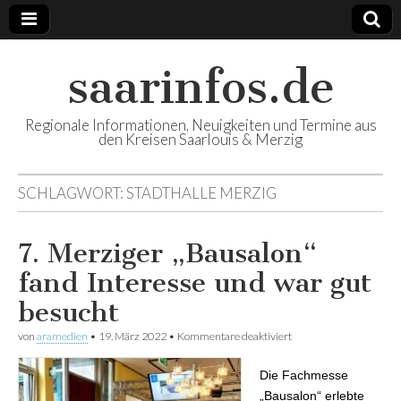
saarinfos.de
Regionale Informationen, Neuigkeiten und Termine aus
den Kreisen Saarlouis & Merzig
SCHLAGWORT:
STADTHALLE MERZIG
7. Merziger „Bausalon“
fand Interesse und war gut
besucht
von
aramedien
•
19. März 2022
•
Kommentare deaktiviert
für 7. Merziger
„Bausalon“ fand
Interesse und war gut
Die Fachmesse
besucht
„Bausalon“ erlebte