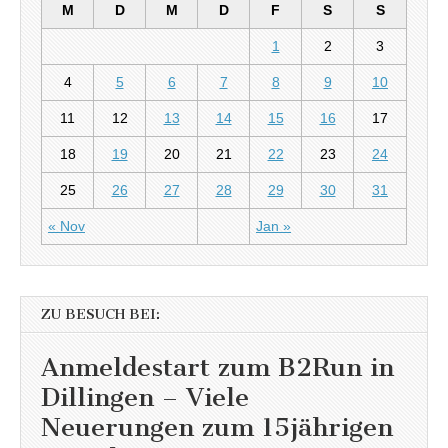
M
D
M
D
F
S
S
1
2
3
4
5
6
7
8
9
10
11
12
13
14
15
16
17
18
19
20
21
22
23
24
25
26
27
28
29
30
31
« Nov
Jan »
ZU BESUCH BEI:
Anmeldestart zum B2Run in
Dillingen – Viele
Neuerungen zum 15jährigen