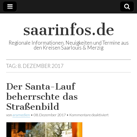
saarinfos.de
Regionale Informationen, Neuigkeiten und Termine aus
den Kreisen Saarlouis & Merzig
TAG: 8. DEZEMBER 2017
Der Santa-Lauf
beherrschte das
Straßenbild
von
aramedien
•
08. Dezember 2017
•
Kommentare deaktiviert
für Der Santa-
Lauf beherrschte
das Straßenbild