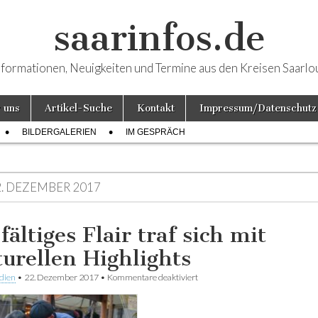
saarinfos.de
nformationen, Neuigkeiten und Termine aus den Kreisen Saarlo
 uns
Artikel-Suche
Kontakt
Impressum/Datenschutz
BILDERGALERIEN
IM GESPRÄCH
2. DEZEMBER 2017
fältiges Flair traf sich mit
turellen Highlights
dien
•
22. Dezember 2017
•
Kommentare deaktiviert
für Vielfältiges Flair traf sich mit
Highlights