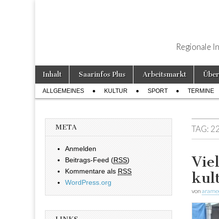
Regionale I
Weiter zum Inhalt
Inhalt
Saarinfos Plus
Arbeitsmarkt
Über
Hauptmenü
ALLGEMEINES
KULTUR
SPORT
TERMINE
Untermenü
META
TAG: 2
Anmelden
Viel
Beitrags-Feed (
RSS
)
Kommentare als
RSS
kul
WordPress.org
von
arame