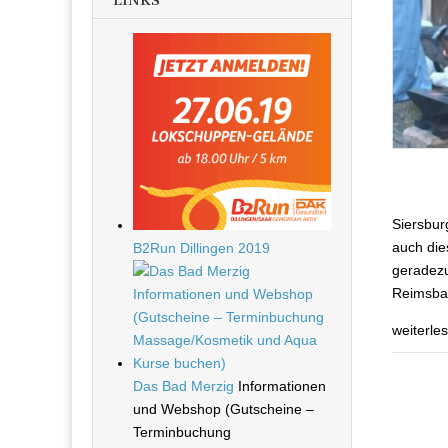
LINKS
Siersburg
auch die
B2Run Dillingen 2019
geradezu
Reimsba
weiterle
Das Bad Merzig
Informationen
und Webshop (Gutscheine –
Terminbuchung