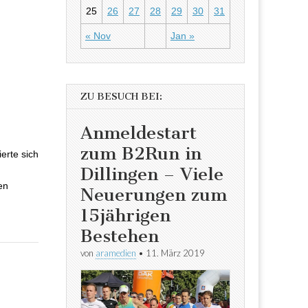
25
26
27
28
29
30
31
« Nov
Jan »
ZU BESUCH BEI:
Anmeldestart
zum B2Run in
ierte sich
Dillingen – Viele
en
Neuerungen zum
15jährigen
Bestehen
von
aramedien
•
11. März 2019