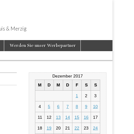
uis & Merzig
Werden Sie unser Werbepartner
Dezember 2017
M
D
M
D
F
S
S
1
2
3
4
5
6
7
8
9
10
 kulturellen
11
12
13
14
15
16
17
18
19
20
21
22
23
24