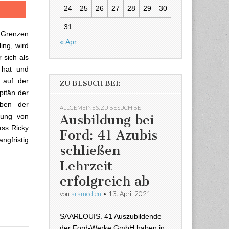
24
25
26
27
28
29
30
31
e Grenzen
« Apr
ing, wird
 sich als
 hat und
t auf der
ZU BESUCH BEI:
pitän der
eben der
ALLGEMEINES
,
ZU BESUCH BEI
Ausbildung bei
rung von
ass Ricky
Ford: 41 Azubis
angfristig
schließen
Lehrzeit
erfolgreich ab
von
aramedien
•
13. April 2021
SAARLOUIS. 41 Auszubildende
der Ford-Werke GmbH haben in