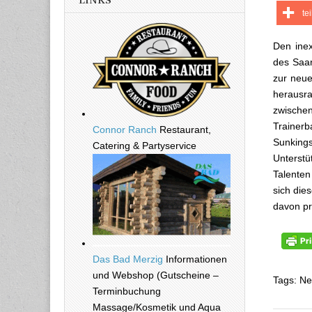
LINKS
te
Den inex
des Saar
zur neue
herausr
zwischen
Trainerb
Connor Ranch
Restaurant,
Sunking
Catering & Partyservice
Unterst
Talenten
sich dies
davon pro
Das Bad Merzig
Informationen
und Webshop (Gutscheine –
Tags: Ne
Terminbuchung
Massage/Kosmetik und Aqua