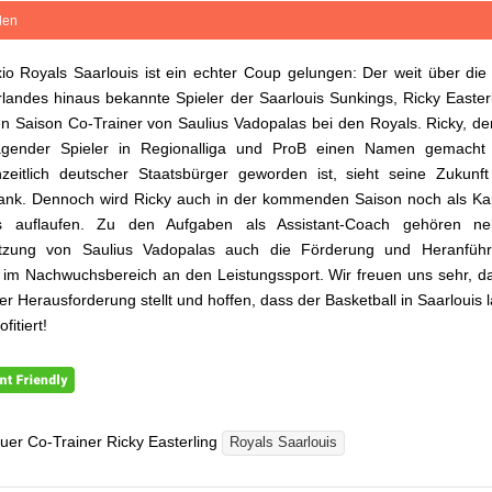
ilen
io Royals Saarlouis ist ein echter Coup gelungen: Der weit über di
landes hinaus bekannte Spieler der Saarlouis Sunkings, Ricky Easterl
n Saison Co-Trainer von Saulius Vadopalas bei den Royals. Ricky, der
agender Spieler in Regionalliga und ProB einen Namen gemacht
zeitlich deutscher Staatsbürger geworden ist, sieht seine Zukunf
ank. Dennoch wird Ricky auch in der kommenden Saison noch als Ka
s auflaufen. Zu den Aufgaben als Assistant-Coach gehören n
ützung von Saulius Vadopalas auch die Förderung und Heranfüh
 im Nachwuchsbereich an den Leistungssport. Wir freuen uns sehr, d
er Herausforderung stellt und hoffen, dass der Basketball in Saarlouis l
fitiert!
uer Co-Trainer Ricky Easterling
Royals Saarlouis