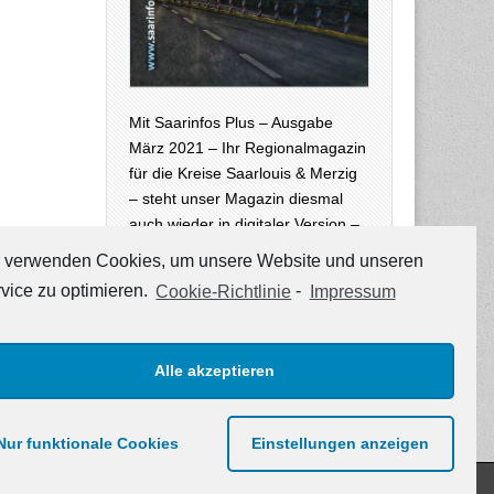
Mit Saarinfos Plus – Ausgabe
März 2021 – Ihr Regionalmagazin
für die Kreise Saarlouis & Merzig
– steht unser Magazin diesmal
auch wieder in digitaler Version –
neben der Print-Ausgabe, die zur
 verwenden Cookies, um unsere Website und unseren
Zeit an öffentlichen Stellen in den
vice zu optimieren.
Cookie-Richtlinie
-
Impressum
Landkreisen zur…
weiterlesen →
Alle akzeptieren
Nur funktionale Cookies
Einstellungen anzeigen
The Magazine Basic Theme by
bavotasan.com
.