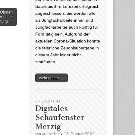
Saarlouis ihre Lehrzeit erfolgreich
 Obster:
abgeschlossen. Sie werden alle
er neuer
als Jungfacharbeiterinnen und
itung →
Jungfacharbeiter auch künftig für
Ford tätig sein. Aufgrund der
aktuellen Corona-Situation konnte
die feierliche Zeugnisübergabe in
diesem Jahr leider nicht
stattfinden.…
weiterlesen →
ZU BESUCH BEI
Digitales
Schaufenster
Merzig
von
aramedien
•
13. Februar 2021