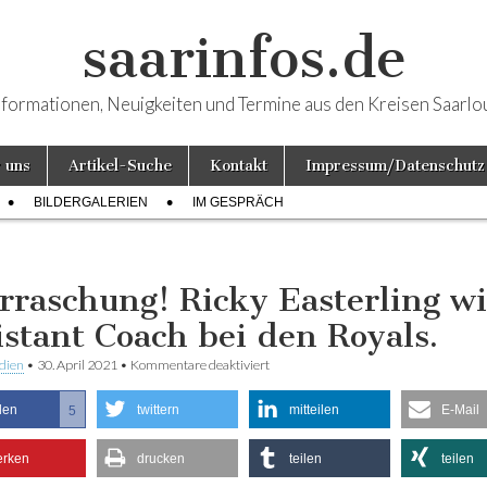
saarinfos.de
nformationen, Neuigkeiten und Termine aus den Kreisen Saarlo
 uns
Artikel-Suche
Kontakt
Impressum/Datenschutz
BILDERGALERIEN
IM GESPRÄCH
rraschung! Ricky Easterling w
istant Coach bei den Royals.
dien
•
30. April 2021
•
Kommentare deaktiviert
für Überraschung! Ricky Easterling wi
Coach bei den Royals.
ilen
twittern
mitteilen
E-Mail
5
rken
drucken
teilen
teilen