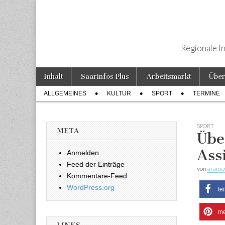
Regionale I
Weiter zum Inhalt
Inhalt
Saarinfos Plus
Arbeitsmarkt
Über
Hauptmenü
ALLGEMEINES
KULTUR
SPORT
TERMINE
Untermenü
SPORT
META
Übe
Ass
Anmelden
Feed der Einträge
von
arame
Kommentare-Feed
WordPress.org
te
me