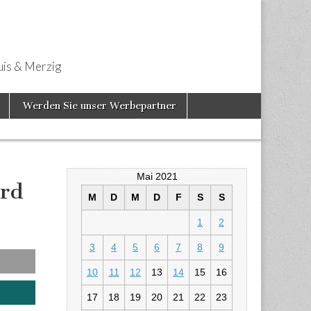
uis & Merzig
Werden Sie unser Werbepartner
Mai 2021
ird
M
D
M
D
F
S
S
1
2
rd Assistant
3
4
5
6
7
8
9
10
11
12
13
14
15
16
17
18
19
20
21
22
23