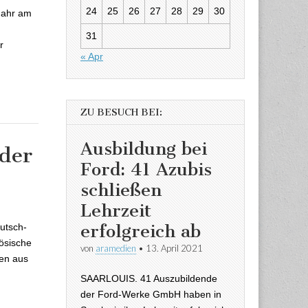
24
25
26
27
28
29
30
Jahr am
31
r
« Apr
ZU BESUCH BEI:
Ausbildung bei
 der
Ford: 41 Azubis
schließen
 der Galette
Lehrzeit
erfolgreich ab
eutsch-
zösische
von
aramedien
•
13. April 2021
ten aus
SAARLOUIS. 41 Auszubildende
der Ford-Werke GmbH haben in