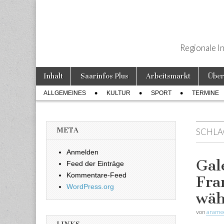
Regionale I
Weiter zum Inhalt
Inhalt
Saarinfos Plus
Arbeitsmarkt
Über
Hauptmenü
ALLGEMEINES
KULTUR
SPORT
TERMINE
Untermenü
META
SCHLA
Anmelden
Gal
Feed der Einträge
Kommentare-Feed
Fra
WordPress.org
wäh
von
arame