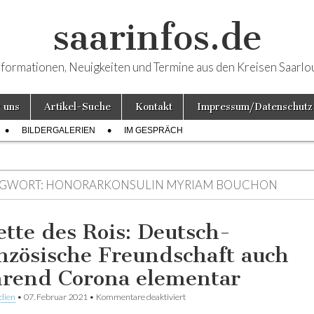
saarinfos.de
nformationen, Neuigkeiten und Termine aus den Kreisen Saarlo
 uns
Artikel-Suche
Kontakt
Impressum/Datenschutz
BILDERGALERIEN
IM GESPRÄCH
GWORT:
HONORARKONSULIN MYRIAM BOUCHON
ette des Rois: Deutsch-
nzösische Freundschaft auch
rend Corona elementar
dien
•
07. Februar 2021
•
Kommentare deaktiviert
für Galette des Rois: Deutsch-Fran
Freundschaft auch während Coron