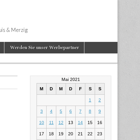
uis & Merzig
Werden Sie unser Werbepartner
Mai 2021
M
D
M
D
F
S
S
1
2
3
4
5
6
7
8
9
10
11
12
13
14
15
16
zösische
17
18
19
20
21
22
23
a elementar