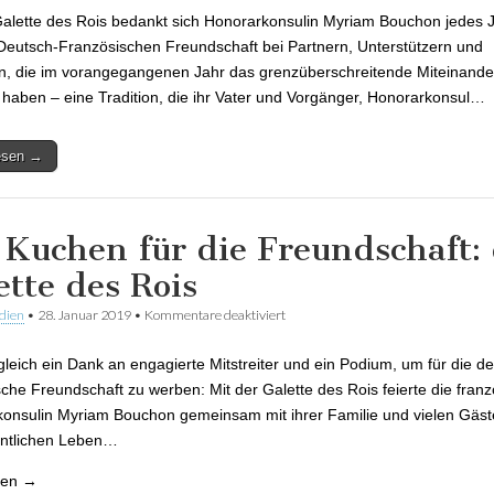
Galette des Rois bedankt sich Honorarkonsulin Myriam Bouchon jedes 
Deutsch-Französischen Freundschaft bei Partnern, Unterstützern und
, die im vorangegangenen Jahr das grenzüberschreitende Miteinande
t haben – eine Tradition, die ihr Vater und Vorgänger, Honorarkonsul…
lesen →
 Kuchen für die Freundschaft:
ette des Rois
dien
•
28. Januar 2019
•
Kommentare deaktiviert
für Ein Kuchen für die Freundschaft:
des Rois
ugleich ein Dank an engagierte Mitstreiter und ein Podium, um für die d
sche Freundschaft zu werben: Mit der Galette des Rois feierte die fran
onsulin Myriam Bouchon gemeinsam mit ihrer Familie und vielen Gäs
entlichen Leben…
sen →