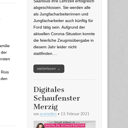
Saarlouis ihre Lehrzeit erfolgreich
abgeschlossen. Sie werden alle
n
als Jungfacharbeiterinnen und
Jungfacharbeiter auch künftig für
Ford tätig sein. Aufgrund der
n lud zur
aktuellen Corona-Situation konnte
die feierliche Zeugnisübergabe in
amilie
diesem Jahr leider nicht
 der
stattfinden.…
ersten
weiterlesen →
 Rois
l den
Digitales
Schaufenster
Merzig
von
aramedien
•
13. Februar 2021