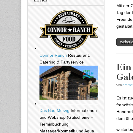
LINKS
Mit der 
Tag der 
Freunden
gestalte
weiter
Connor Ranch
Restaurant,
Catering & Partyservice
Ein
Gal
von
arame
Es ist z
französi
Das Bad Merzig
Informationen
Honorark
und Webshop (Gutscheine –
dem öff
Terminbuchung
weiterle
Massage/Kosmetik und Aqua