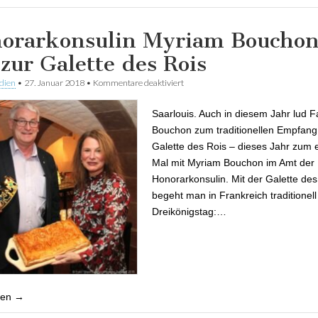
orarkonsulin Myriam Boucho
 zur Galette des Rois
dien
•
27. Januar 2018
•
Kommentare deaktiviert
für Honorarkonsulin Myriam Boucho
Galette des Rois
Saarlouis. Auch in diesem Jahr lud F
Bouchon zum traditionellen Empfang
Galette des Rois – dieses Jahr zum 
Mal mit Myriam Bouchon im Amt der
Honorarkonsulin. Mit der Galette des
begeht man in Frankreich traditionel
Dreikönigstag:…
sen →