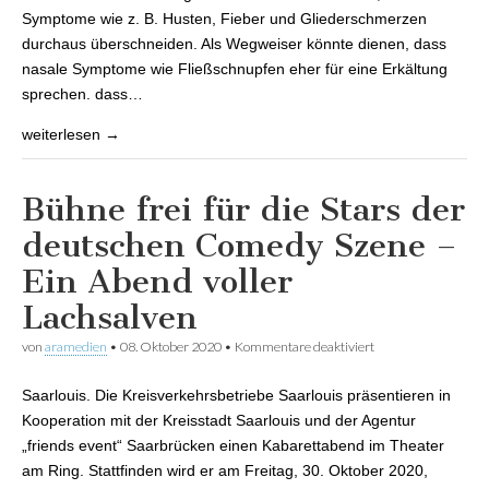
Symptome wie z. B. Husten, Fieber und Gliederschmerzen
durchaus überschneiden. Als Wegweiser könnte dienen, dass
nasale Symptome wie Fließschnupfen eher für eine Erkältung
sprechen. dass…
weiterlesen →
Bühne frei für die Stars der
deutschen Comedy Szene –
Ein Abend voller
Lachsalven
von
aramedien
•
08. Oktober 2020
•
Kommentare deaktiviert
für Bühne frei für
die Stars der
deutschen Comedy
Saarlouis. Die Kreisverkehrsbetriebe Saarlouis präsentieren in
Szene – Ein Abend
voller Lachsalven
Kooperation mit der Kreisstadt Saarlouis und der Agentur
„friends event“ Saarbrücken einen Kabarettabend im Theater
am Ring. Stattfinden wird er am Freitag, 30. Oktober 2020,