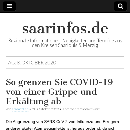
saarinfos.de
Regionale Informationen, Neuigkeiten und Termine aus
den Kreisen Saarlouis & Merzig
TAG:
8. OKTOBER 2020
So grenzen Sie COVID-19
von einer Grippe und
Erkältung ab
von
aramedien
•
08. Oktober 2020
•
Kommentare deaktiviert
für So grenzen Sie
COVID-19 von
einer Grippe und
Die Abgrenzung von SARS-CoV-2 von Influenza und Erregern
Erkältung ab
anderer akuter Atemwegsinfekte ist herausfordernd, da sich