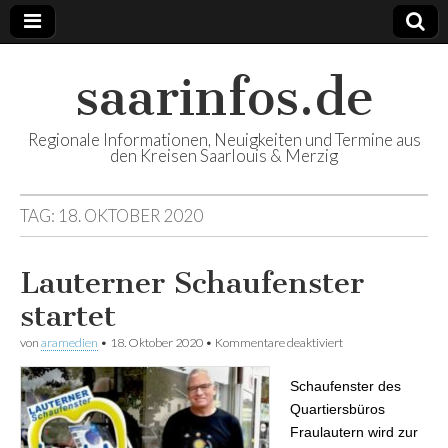
saarinfos.de
Regionale Informationen, Neuigkeiten und Termine aus
den Kreisen Saarlouis & Merzig
TAG:
18. OKTOBER 2020
Lauterner Schaufenster
startet
von
aramedien
•
18. Oktober 2020
•
Kommentare deaktiviert
für Lauterner
Schaufenster startet
Schaufenster des
Quartiersbüros
Fraulautern wird zur