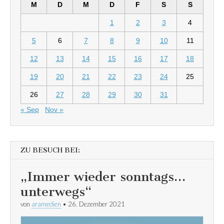
M
D
M
D
F
S
S
1
2
3
4
5
6
7
8
9
10
11
12
13
14
15
16
17
18
19
20
21
22
23
24
25
26
27
28
29
30
31
« Sep
Nov »
ZU BESUCH BEI:
„Immer wieder sonntags…
unterwegs“
von
aramedien
•
26. Dezember 2021