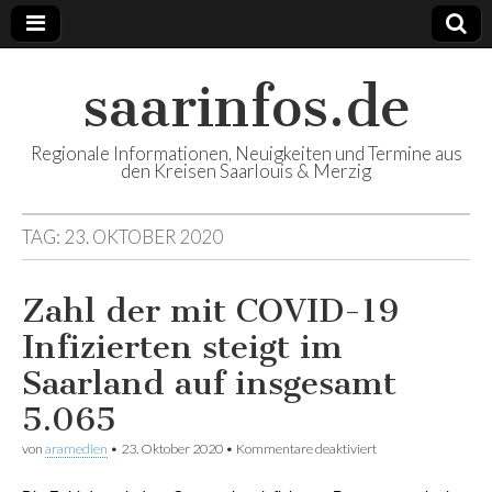
saarinfos.de
Regionale Informationen, Neuigkeiten und Termine aus
den Kreisen Saarlouis & Merzig
TAG:
23. OKTOBER 2020
Zahl der mit COVID-19
Infizierten steigt im
Saarland auf insgesamt
5.065
von
aramedien
•
23. Oktober 2020
•
Kommentare deaktiviert
für Zahl der mit
COVID-19
Infizierten steigt im