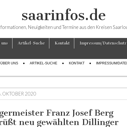
saarinfos.de
nformationen, Neuigkeiten und Termine aus den Kreisen Saarlo
 uns
Artikel-Suche
Kontakt
Impressum/Datenschutz
ÜBER UNS
ARTIKEL-SUCHE
KONTAKT
IMPRESSUM/DAT
6. OKTOBER 2020
germeister Franz Josef Berg
rüßt neu gewählten Dillinger