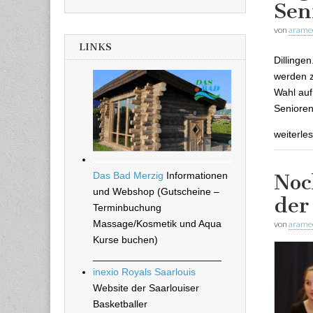
Sen
von
arame
LINKS
Dillinge
werden z
Wahl auf
Seniore
weiterle
Das Bad Merzig
Informationen
Noc
und Webshop (Gutscheine –
der
Terminbuchung
Massage/Kosmetik und Aqua
von
arame
Kurse buchen)
_______________________
inexio Royals Saarlouis
Website der Saarlouiser
Basketballer