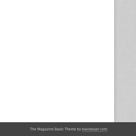
The Magazine Basic Theme by
bavotasan.com
.