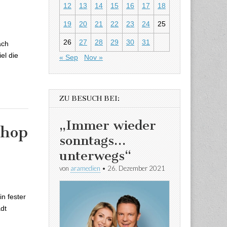
12
13
14
15
16
17
18
rg begrüßt neu
19
20
21
22
23
24
25
t
26
27
28
29
30
31
ach
el die
« Sep
Nov »
ZU BESUCH BEI:
„Immer wieder
shop
sonntags…
unterwegs“
rkshop der
von
aramedien
•
26. Dezember 2021
n fester
dt