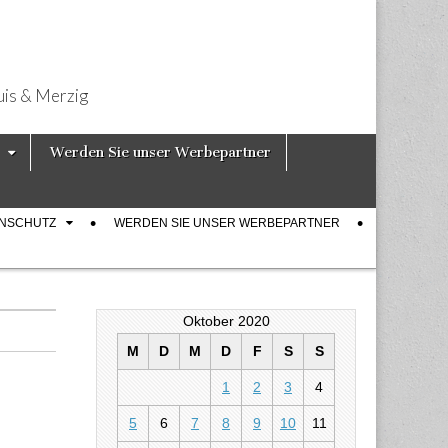
uis & Merzig
Werden Sie unser Werbepartner
ENSCHUTZ
WERDEN SIE UNSER WERBEPARTNER
Oktober 2020
M
D
M
D
F
S
S
1
2
3
4
5
6
7
8
9
10
11