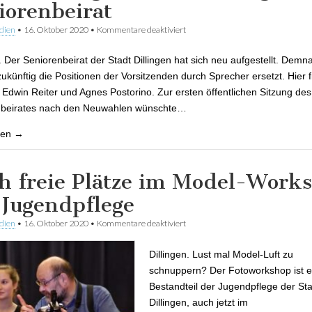
iorenbeirat
dien
•
16. Oktober 2020
•
Kommentare deaktiviert
für Bürgermeister Franz Josef Be
gewählten Dillinger Seniorenbeira
n. Der Seniorenbeirat der Stadt Dillingen hat sich neu aufgestellt. Demn
ukünftig die Positionen der Vorsitzenden durch Sprecher ersetzt. Hier fi
 Edwin Reiter und Agnes Postorino. Zur ersten öffentlichen Sitzung des
nbeirates nach den Neuwahlen wünschte…
sen →
h freie Plätze im Model-Work
 Jugendpflege
dien
•
16. Oktober 2020
•
Kommentare deaktiviert
für Noch freie Plätze im Model-Wo
Jugendpflege
Dillingen. Lust mal Model-Luft zu
schnuppern? Der Fotoworkshop ist ei
Bestandteil der Jugendpflege der Sta
Dillingen, auch jetzt im