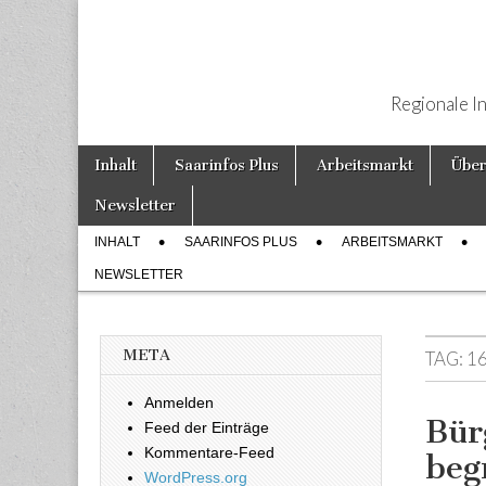
Regionale I
Weiter zum Inhalt
Inhalt
Saarinfos Plus
Arbeitsmarkt
Über
Hauptmenü
Newsletter
INHALT
SAARINFOS PLUS
ARBEITSMARKT
Untermenü
NEWSLETTER
META
TAG:
1
Anmelden
Bür
Feed der Einträge
Kommentare-Feed
beg
WordPress.org