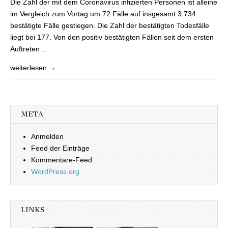
Die Zahl der mit dem Coronavirus infizierten Personen ist alleine
Saarland auf
insgesamt 3.734
im Vergleich zum Vortag um 72 Fälle auf insgesamt 3.734
Fälle gestiegen
bestätigte Fälle gestiegen. Die Zahl der bestätigten Todesfälle
liegt bei 177. Von den positiv bestätigten Fällen seit dem ersten
Auftreten…
weiterlesen →
META
Anmelden
Feed der Einträge
Kommentare-Feed
WordPress.org
LINKS