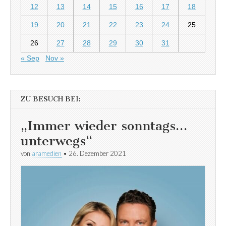
12
13
14
15
16
17
18
19
20
21
22
23
24
25
26
27
28
29
30
31
« Sep
Nov »
ZU BESUCH BEI:
„Immer wieder sonntags…
unterwegs“
von
aramedien
•
26. Dezember 2021