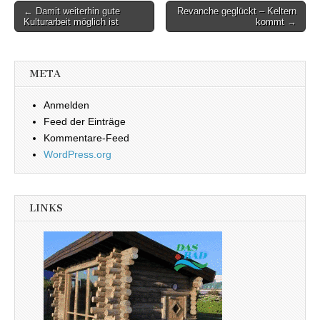
← Damit weiterhin gute
Revanche geglückt – Keltern
Beitragsnavigation
Kulturarbeit möglich ist
kommt →
META
Anmelden
Feed der Einträge
Kommentare-Feed
WordPress.org
LINKS