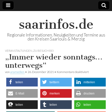
saarinfos.de
Regionale Informationen, Neuigkeiten und Termine aus
den Kreisen Saarlouis & Merzig
VERANSTALTUNGEN
,
ZU BESUCH BEI
„Immer wieder sonntags…
unterwegs“
von
aramedien
•
26. Dezember 2021
•
Kommentare deaktiviert
für „Immer
wieder
sonntags…
teilen
twittern
mitteilen
unterwegs“
E-Mail
merken
drucken
teilen
teilen
teilen