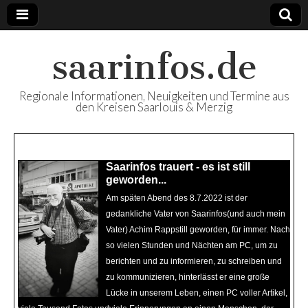
saarinfos.de
Regionale Informationen, Neuigkeiten und Termine aus
den Kreisen Saarlouis & Merzig
Beliebte Artikel
Saarinfos trauert - es ist still
Saarinfos Plus - Ausgabe 64
geworden...
Juni Juli 22 ist nun online
Am späten Abend des 8.7.2022 ist der
Mit Saarinfos Plus - Ausgabe 64 Juni Juli
gedankliche Vater von Saarinfos(und auch mein
22 - Ihr Regionalmagazin für die Kreise
Vater) Achim Rappstill geworden, für immer. Nach
Saarlouis & Merzig - steht unser Magazin
so vielen Stunden und Nächten am PC, um zu
diesmal auch wieder in digitaler Version -
berichten und zu informieren, zu schreiben und
neben der Print-Ausgabe, die zur Zeit an
zu kommunizieren, hinterlässt er eine große
öffentlichen Stellen in den Landkreisen zur
Lücke in unserem Leben, einen PC voller Artikel,
Mitnahme bereit liegen - zum online