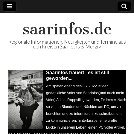
saarinfos.de
Regionale Informationen, Neuigkeiten und Termine aus
den Kreisen Saarlouis & Merzig
Beliebte Artikel
Saarinfos trauert - es ist still
Saarinfos Plus - Ausgabe 64
geworden...
Juni Juli 22 ist nun online
Am späten Abend des 8.7.2022 ist der
Mit Saarinfos Plus - Ausgabe 64 Juni Juli
gedankliche Vater von Saarinfos(und auch mein
22 - Ihr Regionalmagazin für die Kreise
Vater) Achim Rappstill geworden, für immer. Nach
Saarlouis & Merzig - steht unser Magazin
so vielen Stunden und Nächten am PC, um zu
diesmal auch wieder in digitaler Version -
berichten und zu informieren, zu schreiben und
neben der Print-Ausgabe, die zur Zeit an
zu kommunizieren, hinterlässt er eine große
öffentlichen Stellen in den Landkreisen zur
Lücke in unserem Leben, einen PC voller Artikel,
Mitnahme bereit liegen - zum online