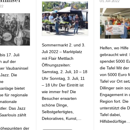
01. Juli 2022
022
Sommermarkt 2. und 3.
Helfen, wo Hilfe
Juli 2022 – Marktplatz
gebraucht wird: D
is 17. Juli
mit Flair Mettlach
spendet 5000 Eu
h auf der
Öffnungszeiten:
die Tafel Mit de
ser Vaubaninsel
Samstag, 2. Juli, 10 – 18
von 5000 Euro f
 Jazz. Die
Uhr Sonntag, 3. Juli, 11
Tafel vor Ort set
he
– 18 Uhr Der Eintritt ist
Dillinger sein so
anlage bietet
wie immer frei! Die
Engagement in 
se für regionale
Besucher erwarten
Region fort. Di
rnationale
schöne Dinge,
unterstützt die D
tler. Das Jazz
Selbstgefertigtes,
Tafel dabei,
Saarlouis zählt
Dekoratives, Kunst,…
Hilfsbedürftige
höhepunkten der