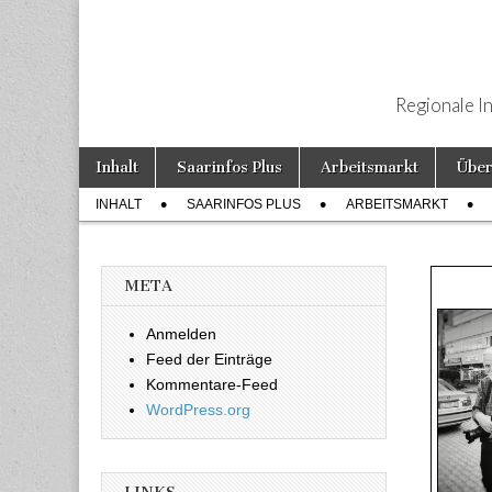
Regionale I
Weiter zum Inhalt
Inhalt
Saarinfos Plus
Arbeitsmarkt
Über
Hauptmenü
INHALT
SAARINFOS PLUS
ARBEITSMARKT
Untermenü
Beliebt
META
Anmelden
Feed der Einträge
Kommentare-Feed
WordPress.org