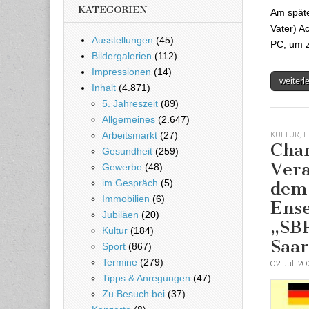
KATEGORIEN
Am späte
Vater) A
Ausstellungen
(45)
PC, um z
Bildergalerien
(112)
Impressionen
(14)
weiter
Inhalt
(4.871)
5. Jahreszeit
(89)
Allgemeines
(2.647)
KULTUR
,
T
Arbeitsmarkt
(27)
Char
Gesundheit
(259)
Vera
Gewerbe
(48)
im Gespräch
(5)
dem 
Immobilien
(6)
Ens
Jubiläen
(20)
„SB
Kultur
(184)
Saar
Sport
(867)
Termine
(279)
02. Juli 2
Tipps & Anregungen
(47)
Zu Besuch bei
(37)