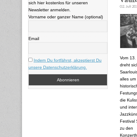
sich hier kostenlos für unseren
02. Juli 2
Newsletter anmelden.
Vorname oder ganzer Name (optional)
Email
Vom 13. b
Indem Du fortfährst, akzeptierst Du
dreht sic
unsere Datenschutzerklärung.
Saarloui
alles um
historisc
Festungs
die Kulis
und inte
Jazzküns
Festival 
zu den
Konzert