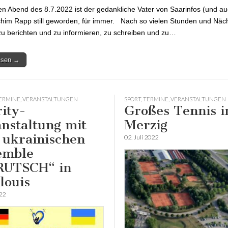
n Abend des 8.7.2022 ist der gedankliche Vater von Saarinfos (und a
chim Rapp still geworden, für immer. Nach so vielen Stunden und Nä
u berichten und zu informieren, zu schreiben und zu…
lesen →
ERMINE
,
VERANSTALTUNGEN
SPORT
,
TERMINE
,
VERANSTALTUNGEN
ity-
Großes Tennis i
nstaltung mit
Merzig
ukrainischen
02. Juli 2022
emble
RUTSCH“ in
louis
022