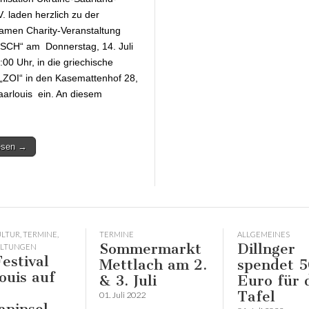
V. laden herzlich zu der
men Charity-Veranstaltung
CH“ am Donnerstag, 14. Juli
:00 Uhr, in die griechische
„ZOI“ in den Kasemattenhof 28,
arlouis ein. An diesem
lesen →
ULTUR
,
TERMINE
,
TERMINE
ALLGEMEINES
Sommermarkt
Dillnger
ALTUNGEN
Festival
Mettlach am 2.
spendet 
ouis auf
& 3. Juli
Euro für 
Tafel
01. Juli 2022
aninsel