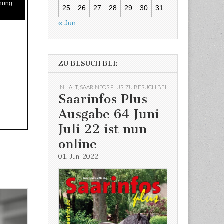
inung
25
26
27
28
29
30
31
« Jun
ZU BESUCH BEI:
INHALT
,
SAARINFOS PLUS
,
ZU BESUCH BEI
Saarinfos Plus –
Ausgabe 64 Juni
Juli 22 ist nun
online
01. Juni 2022