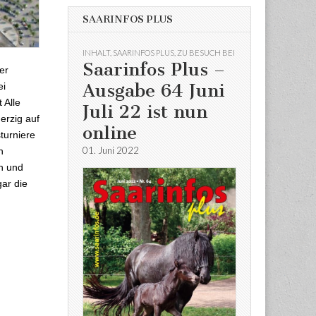
SAARINFOS PLUS
INHALT
,
SAARINFOS PLUS
,
ZU BESUCH BEI
Saarinfos Plus –
er
Ausgabe 64 Juni
ei
 Alle
Juli 22 ist nun
erzig auf
online
turniere
01. Juni 2022
n
n und
ar die