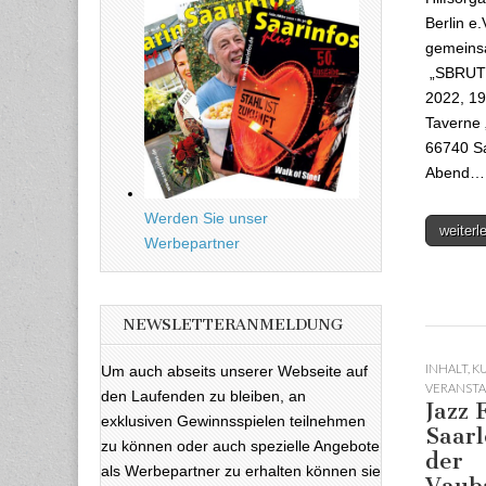
Berlin e.
gemeinsa
„SBRUTS
2022, 19
Taverne 
66740 Sa
Abend…
Werden Sie unser
weiter
Werbepartner
NEWSLETTERANMELDUNG
INHALT
,
K
Um auch abseits unserer Webseite auf
VERANST
den Laufenden zu bleiben, an
Jazz 
exklusiven Gewinnsspielen teilnehmen
Saarl
zu können oder auch spezielle Angebote
der
als Werbepartner zu erhalten können sie
Vaub