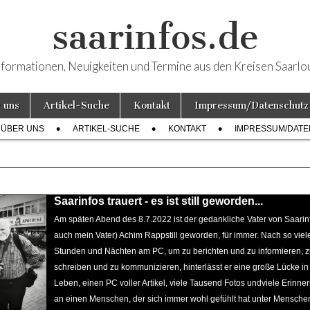
saarinfos.de
nformationen, Neuigkeiten und Termine aus den Kreisen Saarlo
 uns
Artikel-Suche
Kontakt
Impressum/Datenschutz
ÜBER UNS
ARTIKEL-SUCHE
KONTAKT
IMPRESSUM/DAT
e Artikel
Saarinfos trauert - es ist still geworden...
Am späten Abend des 8.7.2022 ist der gedankliche Vater von Saari
auch mein Vater) Achim Rappstill geworden, für immer. Nach so viel
Stunden und Nächten am PC, um zu berichten und zu informieren, 
schreiben und zu kommunizieren, hinterlässt er eine große Lücke i
Leben, einen PC voller Artikel, viele Tausend Fotos undviele Erinn
an einen Menschen, der sich immer wohl gefühlt hat unter Mensche