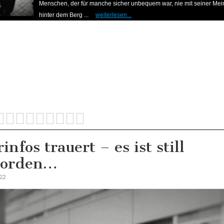
Menschen, der für manche sicher unbequem war, nie mit seiner Me
hinter dem Berg ...
weiterlesen...
infos trauert – es ist still
worden…
022