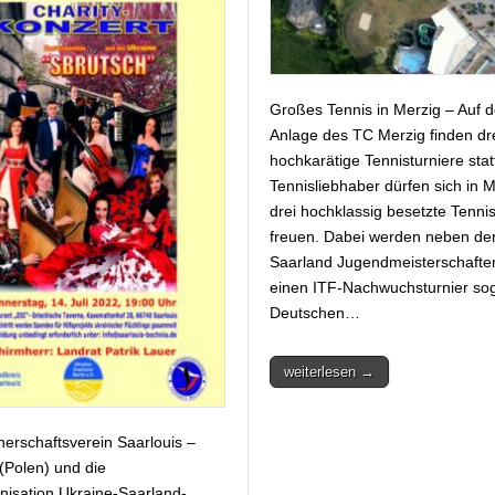
Großes Tennis in Merzig – Auf d
Anlage des TC Merzig finden dr
hochkarätige Tennisturniere statt
Tennisliebhaber dürfen sich in M
drei hochklassig besetzte Tennis
freuen. Dabei werden neben de
Saarland Jugendmeisterschafte
einen ITF-Nachwuchsturnier sog
Deutschen…
weiterlesen →
nerschaftsverein Saarlouis –
(Polen) und die
anisation Ukraine-Saarland-