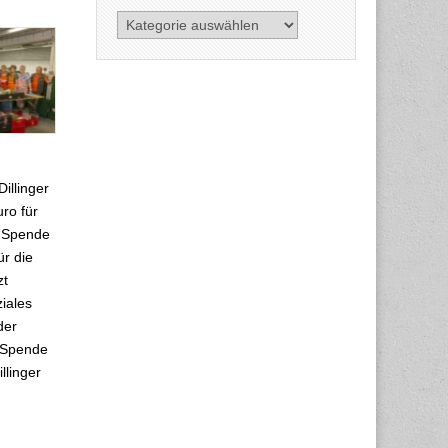
Kategorien
illinger
ro für
r Spende
ür die
zt
ziales
der
e Spende
illinger
…