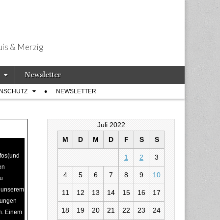
uis & Merzig
Newsletter
ENSCHUTZ
NEWSLETTER
Juli 2022
M
D
M
D
F
S
S
nfos(und
1
2
3
en
4
5
6
7
8
9
10
zu
n unserem
11
12
13
14
15
16
17
erungen
18
19
20
21
22
23
24
n. Einem