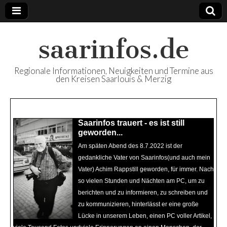
saarinfos.de
Regionale Informationen, Neuigkeiten und Termine aus
den Kreisen Saarlouis & Merzig
Beliebte Artikel
Saarinfos trauert - es ist still
Saarinfos Plus - Ausgabe 64
geworden...
Juni Juli 22 ist nun online
Am späten Abend des 8.7.2022 ist der
Mit Saarinfos Plus - Ausgabe 64 Juni Juli
gedankliche Vater von Saarinfos(und auch mein
22 - Ihr Regionalmagazin für die Kreise
Vater) Achim Rappstill geworden, für immer. Nach
Saarlouis & Merzig - steht unser Magazin
so vielen Stunden und Nächten am PC, um zu
diesmal auch wieder in digitaler Version -
berichten und zu informieren, zu schreiben und
neben der Print-Ausgabe, die zur Zeit an
zu kommunizieren, hinterlässt er eine große
öffentlichen Stellen in den Landkreisen zur
Lücke in unserem Leben, einen PC voller Artikel,
Mitnahme bereit liegen - zum online