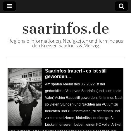
saarinfos.de
Regionale Informationen, Neuigkeiten und Termine aus
den Kreisen Saarlouis & Merzig
Beliebte Artikel
Saarinfos trauert - es ist still
Saarinfos Plus - Ausgabe 64
geworden...
Juni Juli 22 ist nun online
Am späten Abend des 8.7.2022 ist der
Mit Saarinfos Plus - Ausgabe 64 Juni Juli
gedankliche Vater von Saarinfos(und auch mein
22 - Ihr Regionalmagazin für die Kreise
Vater) Achim Rappstill geworden, für immer. Nach
Saarlouis & Merzig - steht unser Magazin
so vielen Stunden und Nächten am PC, um zu
diesmal auch wieder in digitaler Version -
berichten und zu informieren, zu schreiben und
neben der Print-Ausgabe, die zur Zeit an
zu kommunizieren, hinterlässt er eine große
öffentlichen Stellen in den Landkreisen zur
Lücke in unserem Leben, einen PC voller Artikel,
Mitnahme bereit liegen - zum online