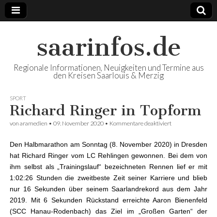
saarinfos.de
Regionale Informationen, Neuigkeiten und Termine aus
den Kreisen Saarlouis & Merzig
SPORT
Richard Ringer in Topform
von
aramedien
•
09. November 2020
•
Kommentare deaktiviert
für Richard
Ringer in
Topform
Den Halbmarathon am Sonntag (8. November 2020) in Dresden
hat Richard Ringer vom LC Rehlingen gewonnen. Bei dem von
ihm selbst als „Trainingslauf“ bezeichneten Rennen lief er mit
1:02:26 Stunden die zweitbeste Zeit seiner Karriere und blieb
nur 16 Sekunden über seinem Saarlandrekord aus dem Jahr
2019. Mit 6 Sekunden Rückstand erreichte Aaron Bienenfeld
(SCC Hanau-Rodenbach) das Ziel im „Großen Garten“ der