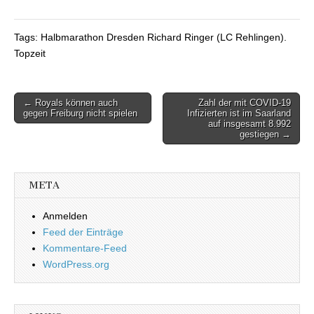
Tags: Halbmarathon Dresden Richard Ringer (LC Rehlingen).
Topzeit
← Royals können auch
Zahl der mit COVID-19
Beitragsnavigation
gegen Freiburg nicht spielen
Infizierten ist im Saarland
auf insgesamt 8.992
gestiegen →
META
Anmelden
Feed der Einträge
Kommentare-Feed
WordPress.org