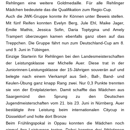
Rehlingen eine weitere Goldmedaille. Für alle Rehlinger
Mädchen bedeutete das die Qualifikation zum Regio-Cup.
Auch die JWK-Gruppe konnte ihr Können unter Beweis stellen.
Mit fünf Reifen konnten Evelyn Berg, Jule Ehl, Maike Jager,
Emilie Mathis, Jessica Sofin, Daria Toptygina und Amely
Trampert überzeugen kamen ebenfalls ganz oben auf das
Treppchen. Die Gruppe fährt nun zum Deutschland-Cup am 8.
und 9. Juni in Tübingen.
Einzige Starterin für Rehlingen bei den Landesmeisterschaften
der Leistungsklasse war Michelle Auer. Diese trat in der
Juniorinnen-Leistungsklasse der 15-Jährigen souverän auf und
belegte nach einem Vierkampf aus Seil-, Ball-, Band- und
Keulen-Übung ganz knapp Rang zwei. Nur 0,3 Punkte trennten
sie von der Erstplatzierten. Damit schaffte das Mädchen aus
Saargemünd den Sprung zu den Deutschen
Jugendmeisterschaften vom 21. bis 23. Juni in Nürnberg. Auer
bestätigte ihre Leistung beim internationalen Citycup in
Düsseldorf und holte dort Bronze
Beim Frühlingspokal in Oppau konnten die Mädchen noch
einmal ihre Leistungen testen. Dabei konnten drei Athletinnen