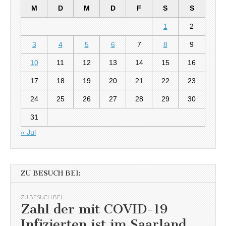
M
D
M
D
F
S
S
1
2
3
4
5
6
7
8
9
10
11
12
13
14
15
16
17
18
19
20
21
22
23
24
25
26
27
28
29
30
31
« Jul
ZU BESUCH BEI:
ZU BESUCH BEI
Zahl der mit COVID-19
Infizierten ist im Saarland