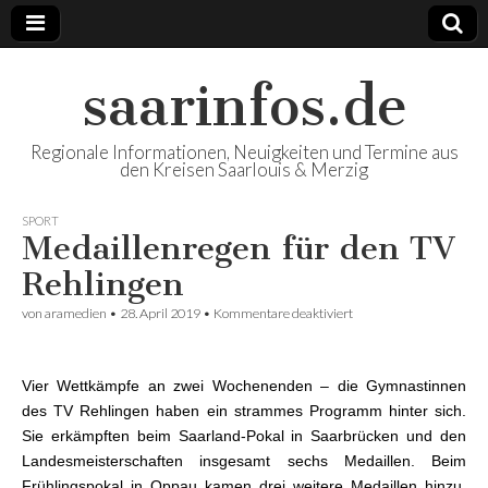
saarinfos.de
Regionale Informationen, Neuigkeiten und Termine aus
den Kreisen Saarlouis & Merzig
SPORT
Medaillenregen für den TV
Rehlingen
von
aramedien
•
28. April 2019
•
Kommentare deaktiviert
für Medaillenregen für
den TV Rehlingen
Vier Wettkämpfe an zwei Wochenenden – die Gymnastinnen
des TV Rehlingen haben ein strammes Programm hinter sich.
Sie erkämpften beim Saarland-Pokal in Saarbrücken und den
Landesmeisterschaften insgesamt sechs Medaillen. Beim
Frühlingspokal in Oppau kamen drei weitere Medaillen hinzu.