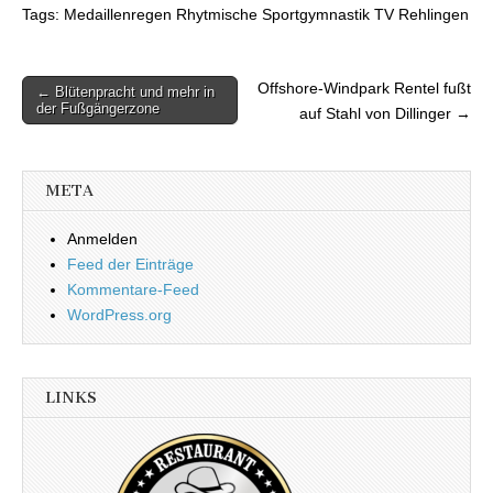
Tags: Medaillenregen Rhytmische Sportgymnastik TV Rehlingen
Offshore-Windpark Rentel fußt
← Blütenpracht und mehr in
Beitragsnavigation
der Fußgängerzone
auf Stahl von Dillinger →
META
Anmelden
Feed der Einträge
Kommentare-Feed
WordPress.org
LINKS