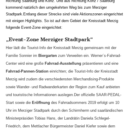
Richtung Saarburg und Konz. Und aus Richtung Konz / Saarburg
kommend natürlich den umgekehrten Weg bis zum Merziger
Stadtpark.Entlang dieser Strecke sind viele Aktionszonen eingerichtet
mit einigen Highlights. So ist auf dem Gebiet der Kreisstadt Merzig
folgende Event-Zone eingerichtet:
„Event-Zone Merziger Stadtpark“
Hier lädt die Tourist-Info der Kreisstadt Merzig gemeinsam mit der
Familie Sonnier im
Biergarten
zum Verweilen ein. Werner´s-Fahrrad-
Center wird eine große
Fahrrad-Ausstellung
präsentieren und eine
Fahrrad-Pannen-Station
einrichten; die Tourist-Info der Kreisstadt
Merzig wird zudem die verschiedensten Merchandising-Produkte
sowie Wander- und Radwanderkarten der Region zum Kauf anbieten
und touristische Informationen auslegen.Der offizielle SAAR-PEDAL-
Start sowie die
Eröffnung
des Fahrradsommers 2019 erfolgt um 10
Uhr im Merziger Stadtpark durch den Schirmherrn und saarländischen
Ministerpräsiden Tobias Hans, der Landrätin Daniela Schlegel-
Friedrich, dem Mettlacher Bürgermeister Daniel Kiefer sowie dem