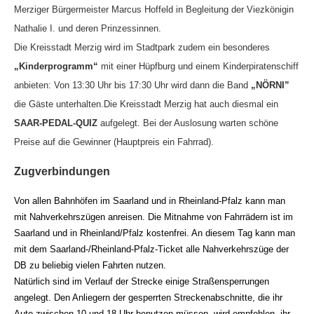
Merziger Bürgermeister Marcus Hoffeld in Begleitung der Viezkönigin
Nathalie I. und deren Prinzessinnen.
Die Kreisstadt Merzig wird im Stadtpark zudem ein besonderes
„Kinderprogramm“
mit einer Hüpfburg und einem Kinderpiratenschiff
anbieten: Von 13:30 Uhr bis 17:30 Uhr wird dann die Band
„NÖRNI”
die Gäste unterhalten.Die Kreisstadt Merzig hat auch diesmal ein
SAAR-PEDAL-QUIZ
aufgelegt. Bei der Auslosung warten schöne
Preise auf die Gewinner (Hauptpreis ein Fahrrad).
Zugverbindungen
Von allen Bahnhöfen im Saarland und in Rheinland-Pfalz kann man
mit Nahverkehrszügen anreisen. Die Mitnahme von Fahrrädern ist im
Saarland und in Rheinland/Pfalz kostenfrei. An diesem Tag kann man
mit dem Saarland-/Rheinland-Pfalz-Ticket alle Nahverkehrszüge der
DB zu beliebig vielen Fahrten nutzen.
Natürlich sind im Verlauf der Strecke einige Straßensperrungen
angelegt. Den Anliegern der gesperrten Streckenabschnitte, die ihr
Auto zwischen 10 und 18 Uhr benutzen müssen, wird empfohlen, ihr