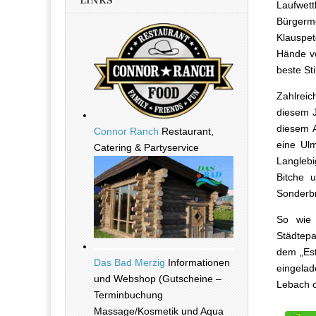
LINKS
Laufwett
Bürgerme
Klauspet
Hände vo
beste S
Zahlreic
diesem J
diesem A
Connor Ranch
Restaurant,
eine Ulm
Catering & Partyservice
Langlebi
Bitche 
Sonderbr
So wie 
Städtepa
dem „Est
Das Bad Merzig
Informationen
eingelad
und Webshop (Gutscheine –
Lebach o
Terminbuchung
Massage/Kosmetik und Aqua