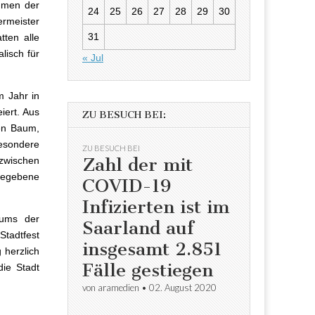
hmen der
24
25
26
27
28
29
30
rmeister
31
tten alle
lisch für
« Jul
m Jahr in
iert. Aus
ZU BESUCH BEI:
nen Baum,
esondere
ZU BESUCH BEI
Zahl der mit
 zwischen
gegebene
COVID-19
Infizierten ist im
äums der
Saarland auf
Stadtfest
insgesamt 2.851
 herzlich
Fälle gestiegen
die Stadt
von
aramedien
•
02. August 2020