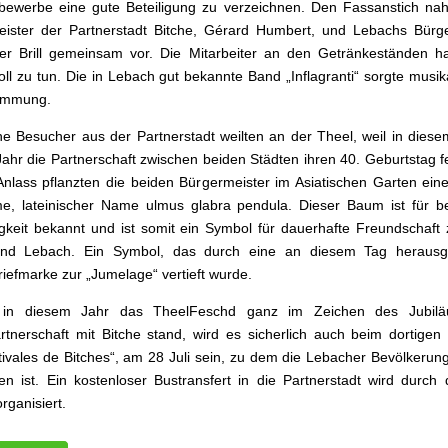
bewerbe eine gute Beteiligung zu verzeichnen. Den Fassanstich na
ister der Partnerstadt Bitche, Gérard Humbert, und Lebachs Bürge
er Brill gemeinsam vor. Die Mitarbeiter an den Getränkeständen ha
ll zu tun. Die in Lebach gut bekannte Band „Inflagranti“ sorgte musika
timmung.
he Besucher aus der Partnerstadt weilten an der Theel, weil in diese
ahr die Partnerschaft zwischen beiden Städten ihren 40. Geburtstag fe
nlass pflanzten die beiden Bürgermeister im Asiatischen Garten ei
e, lateinischer Name ulmus glabra pendula. Dieser Baum ist für b
gkeit bekannt und ist somit ein Symbol für dauerhafte Freundschaft
und Lebach. Ein Symbol, das durch eine an diesem Tag heraus
iefmarke zur „Jumelage“ vertieft wurde.
in diesem Jahr das TheelFeschd ganz im Zeichen des Jubil
rtnerschaft mit Bitche stand, wird es sicherlich auch beim dortigen 
ivales de Bitches“, am 28 Juli sein, zu dem die Lebacher Bevölkerung
en ist. Ein kostenloser Bustransfert in die Partnerstadt wird durch 
rganisiert.