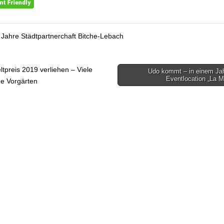
 Jahre Städtpartnerchaft Bitche-Lebach
preis 2019 verliehen – Viele
Udo kommt – in einem Jah
gsnavigation
Eventlocation „La 
e Vorgärten