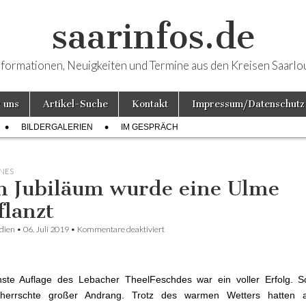
saarinfos.de
nformationen, Neuigkeiten und Termine aus den Kreisen Saarlo
 uns
Artikel-Suche
Kontakt
Impressum/Datenschutz
BILDERGALERIEN
IM GESPRÄCH
NES
 Jubiläum wurde eine Ulme
flanzt
dien
•
06. Juli 2019
•
Kommentare deaktiviert
für Zum Jubiläum wurde eine Ulme gep
hste Auflage des Lebacher TheelFeschdes war ein voller Erfolg. 
 herrschte großer Andrang. Trotz des warmen Wetters hatten 