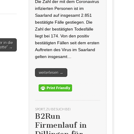
Die Zahl der mit dem Coronavirus
infizierten Personen ist im
Saarland auf insgesamt 2.851
bestätigte Fälle gestiegen. Die
Zahl der bestätigten Todesfälle
liegt bei 174. Von den positiv
bestätigten Fällen seit dem ersten
r in die
Motte“ →
Auftreten des Virus im Saarland
gelten insgesamt…
weiterlesen →
SPORT
,
ZU BESUCH BEI
B2Run
Firmenlauf in