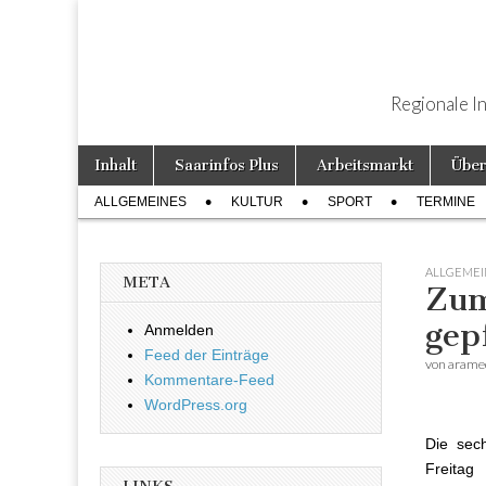
Regionale I
Weiter zum Inhalt
Inhalt
Saarinfos Plus
Arbeitsmarkt
Über
Hauptmenü
ALLGEMEINES
KULTUR
SPORT
TERMINE
Untermenü
ALLGEMEI
META
Zum
gep
Anmelden
Feed der Einträge
von
arame
Kommentare-Feed
WordPress.org
Die sec
Freitag