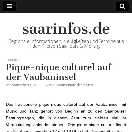
saarinfos.de
Regionale Informationen, Neuigkeiten und Termine aus
den Kreisen Saarlouis & Merzig
TERMINE
Pique-nique culturel auf
der Vaubaninsel
von
aramedien
•
24. Juli 2019
•
Kommentare deaktiviert
für Pique-nique culturel
auf der Vaubaninsel
Das traditionelle pique-nique culturel auf der Vaubaninsel mit
Musik und Tanz gehört von Beginn an zu den Saarlouiser
Festungstagen, die in diesem Jahr zum siebten Mal im
Veranstaltungskalender stehen. Das pique-nique culture findet
am 15. August zwischen 12 und 18 Uhr statt. Der Eintritt ist frei.