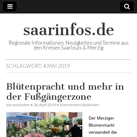
saarinfos.de
Regionale Informationen, Neuigkeiten und Termine aus
den Kreisen Saarlouis & Merzig
SCHLAGWORT: 4.MAI 2019
Blütenpracht und mehr in
der Fußgängerzone
von
aramedien
•
26. April 2019
•
Kommentare deaktiviert
für Blütenpracht und
mehr in der
Fußgängerzone
Der Merziger
Blumenmarkt
verwandelt die