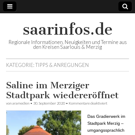
saarinfos.de
Regionale Informationen, Neuigkeiten und Termine aus
den Kreisen Saarlouis & Merzig
KATEGORIE:
TIPPS & ANREGUNGEN
Saline im Merziger
Stadtpark wiedereröffnet
von
aramedien
•
30. September 2020
•
Kommentare deaktiviert
für Saline im
Merziger
Stadtpark
Das Gradierwerk im
wiedereröffnet
Stadtpark Merzig –
umgangssprachlich