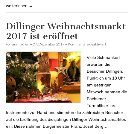
weiterlesen →
Dillinger Weihnachtsmarkt
2017 ist eröffnet
von
aramedien
•
07. Dezember 2017
•
Kommentare deaktiviert
für Dillinger
Weihnachtsmark
2017 ist eröffnet
Viele Schmankerl
erwarten die
Besucher Dillingen.
Pünktlich um 18 Uhr
am gestrigen
Mittwoch nahmen die
Pachtener
Turmbläser ihre
Instrumente zur Hand und stimmten die zahlreichen Besucher
auf die Eröffnung des diesjährigen Dillinger Weihnachtsmarktes
ein. Diese nahmen Bürgermeister Franz Josef Berg,…