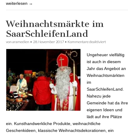
weiterlesen →
Weihnachtsmärkte im
SaarSchleifenLand
von
aramedien
•
28. November 2017
•
Kommentare deaktiviert
für
Weihnachtsmärkt
im
Ungeheuer vielfältig
SaarSchleifenLan
ist auch in diesem
Jahr das Angebot an
Weihnachtsmärkten
im
SaarSchleifenLand.
Nahezu jede
Gemeinde hat da ihre
eigenen Ideen und
lädt auf ihre Plätze
ein. Kunsthandwerkliche Produkte, weihnachtliche
Geschenkideen, klassische Weihnachtsdekorationen, ein