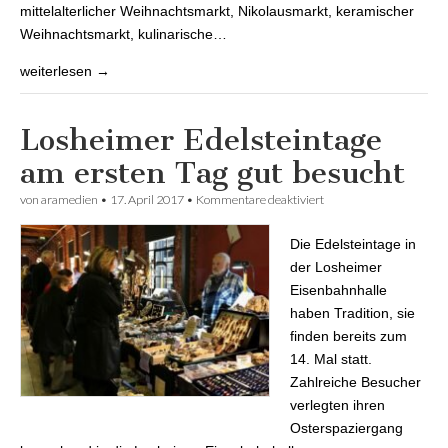
mittelalterlicher Weihnachtsmarkt, Nikolausmarkt, keramischer
Weihnachtsmarkt, kulinarische…
weiterlesen →
Losheimer Edelsteintage
am ersten Tag gut besucht
von
aramedien
•
17. April 2017
•
Kommentare deaktiviert
für Losheimer
Edelsteintage am
ersten Tag gut besucht
Die Edelsteintage in
der Losheimer
Eisenbahnhalle
haben Tradition, sie
finden bereits zum
14. Mal statt.
Zahlreiche Besucher
verlegten ihren
Osterspaziergang