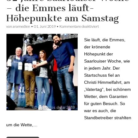
– die Emmes läuft-
Höhepunkte am Samstag
von
aramedien
•
01. Juni 2019
•
Kommentare deaktiviert
für 52 Jahre Saarlouiser
Woche – die Emmes
läuft- Höhepunkte am
Sie läuft, die Emmes,
Samstag
der krönende
Höhepunkt der
Saarlouiser Woche, wie
in jedem Jahr. Der
Startschuss fiel an
Christi Himmelfahrt, am
„Vatertag“, bei schönem
Wetter, dem Garanten
für guten Besuch. So
war es auch, die
Standbetreiber strahlten
um die Wette,…