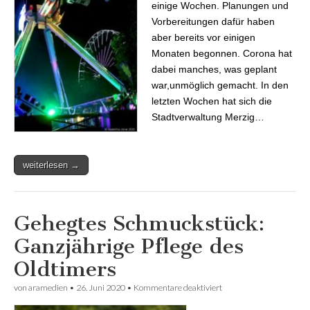
einige Wochen. Planungen und
Vorbereitungen dafür haben
aber bereits vor einigen
Monaten begonnen. Corona hat
dabei manches, was geplant
war,unmöglich gemacht. In den
letzten Wochen hat sich die
Stadtverwaltung Merzig…
weiterlesen →
Gehegtes Schmuckstück:
Ganzjährige Pflege des
Oldtimers
von
aramedien
•
26. Juni 2020
•
Kommentare deaktiviert
für Gehegtes
Schmuckstück:
Ganzjährige Pflege des