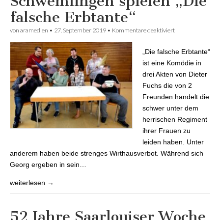
Schwemlingen spielen „Die
falsche Erbtante“
von
aramedien
•
27. September 2019
•
Kommentare deaktiviert
für
Theaterfreunde
Schwemlingen
„Die falsche Erbtante“
spielen „Die
falsche Erbtante“
ist eine Komödie in
drei Akten von Dieter
Fuchs die von 2
Freunden handelt die
schwer unter dem
herrischen Regiment
ihrer Frauen zu
leiden haben. Unter
anderem haben beide strenges Wirthausverbot. Während sich
Georg ergeben in sein…
weiterlesen →
52 Jahre Saarlouiser Woche