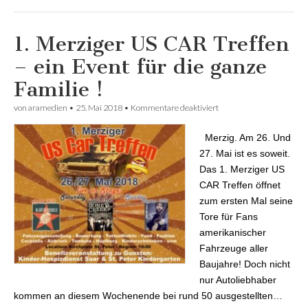
1. Merziger US CAR Treffen
– ein Event für die ganze
Familie !
von
aramedien
•
25. Mai 2018
•
Kommentare deaktiviert
für 1. Merziger US CAR
Treffen – ein Event für
die ganze Familie !
Merzig. Am 26. Und
27. Mai ist es soweit.
Das 1. Merziger US
CAR Treffen öffnet
zum ersten Mal seine
Tore für Fans
amerikanischer
Fahrzeuge aller
Baujahre! Doch nicht
nur Autoliebhaber
kommen an diesem Wochenende bei rund 50 ausgestellten…