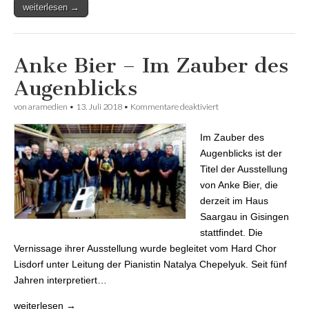
weiterlesen →
Anke Bier – Im Zauber des
Augenblicks
von
aramedien
•
13. Juli 2018
•
Kommentare deaktiviert
für Anke Bier – Im
Zauber des Augenblicks
Im Zauber des
Augenblicks ist der
Titel der Ausstellung
von Anke Bier, die
derzeit im Haus
Saargau in Gisingen
stattfindet. Die
Vernissage ihrer Ausstellung wurde begleitet vom Hard Chor
Lisdorf unter Leitung der Pianistin Natalya Chepelyuk. Seit fünf
Jahren interpretiert…
weiterlesen →