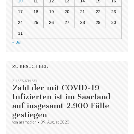
10
11
12
13
14
15
16
17
18
19
20
21
22
23
24
25
26
27
28
29
30
31
« Jul
ZU BESUCH BEI:
ZU BESUCH BEI
Zahl der mit COVID-19
Infizierten ist im Saarland
auf insgesamt 2.900 Fälle
gestiegen
von
aramedien
•
09. August 2020