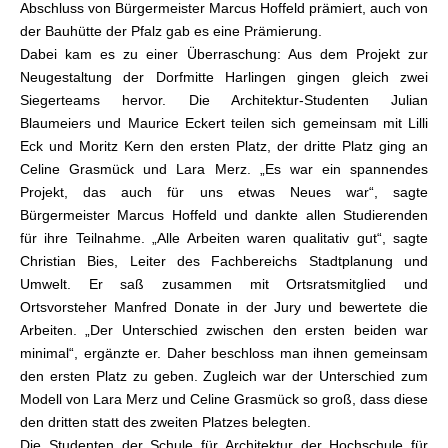
Abschluss von Bürgermeister Marcus Hoffeld prämiert, auch von
der Bauhütte der Pfalz gab es eine Prämierung.
Dabei kam es zu einer Überraschung: Aus dem Projekt zur
Neugestaltung der Dorfmitte Harlingen gingen gleich zwei
Siegerteams hervor. Die Architektur-Studenten Julian
Blaumeiers und Maurice Eckert teilen sich gemeinsam mit Lilli
Eck und Moritz Kern den ersten Platz, der dritte Platz ging an
Celine Grasmück und Lara Merz. „Es war ein spannendes
Projekt, das auch für uns etwas Neues war“, sagte
Bürgermeister Marcus Hoffeld und dankte allen Studierenden
für ihre Teilnahme. „Alle Arbeiten waren qualitativ gut“, sagte
Christian Bies, Leiter des Fachbereichs Stadtplanung und
Umwelt. Er saß zusammen mit Ortsratsmitglied und
Ortsvorsteher Manfred Donate in der Jury und bewertete die
Arbeiten. „Der Unterschied zwischen den ersten beiden war
minimal“, ergänzte er. Daher beschloss man ihnen gemeinsam
den ersten Platz zu geben. Zugleich war der Unterschied zum
Modell von Lara Merz und Celine Grasmück so groß, dass diese
den dritten statt des zweiten Platzes belegten.
Die Studenten der Schule für Architektur der Hochschule für