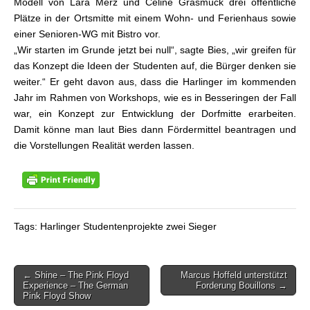
Modell von Lara Merz und Celine Grasmück drei öffentliche
Plätze in der Ortsmitte mit einem Wohn- und Ferienhaus sowie
einer Senioren-WG mit Bistro vor.
„Wir starten im Grunde jetzt bei null“, sagte Bies, „wir greifen für
das Konzept die Ideen der Studenten auf, die Bürger denken sie
weiter.“ Er geht davon aus, dass die Harlinger im kommenden
Jahr im Rahmen von Workshops, wie es in Besseringen der Fall
war, ein Konzept zur Entwicklung der Dorfmitte erarbeiten.
Damit könne man laut Bies dann Fördermittel beantragen und
die Vorstellungen Realität werden lassen.
Tags: Harlinger Studentenprojekte zwei Sieger
← Shine – The Pink Floyd
Marcus Hoffeld unterstützt
Beitragsnavigation
Experience – The German
Forderung Bouillons →
Pink Floyd Show