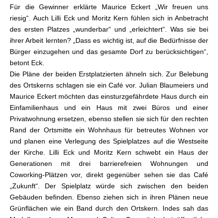
Für die Gewinner erklärte Maurice Eckert „Wir freuen uns
riesig“. Auch Lilli Eck und Moritz Kern fühlen sich in Anbetracht
des ersten Platzes „wunderbar“ und „erleichtert“. Was sie bei
ihrer Arbeit lernten? „Dass es wichtig ist, auf die Bedürfnisse der
Bürger einzugehen und das gesamte Dorf zu berücksichtigen“,
betont Eck.
Die Pläne der beiden Erstplatzierten ähneln sich. Zur Belebung
des Ortskerns schlagen sie ein Café vor. Julian Blaumeiers und
Maurice Eckert möchten das einsturzgefährdete Haus durch ein
Einfamilienhaus und ein Haus mit zwei Büros und einer
Privatwohnung ersetzen, ebenso stellen sie sich für den rechten
Rand der Ortsmitte ein Wohnhaus für betreutes Wohnen vor
und planen eine Verlegung des Spielplatzes auf die Westseite
der Kirche. Lilli Eck und Moritz Kern schwebt ein Haus der
Generationen mit drei barrierefreien Wohnungen und
Coworking-Plätzen vor, direkt gegenüber sehen sie das Café
„Zukunft“. Der Spielplatz würde sich zwischen den beiden
Gebäuden befinden. Ebenso ziehen sich in ihren Plänen neue
Grünflächen wie ein Band durch den Ortskern. Indes sah das