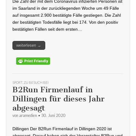
Die Zahl der mit dem Coronavirus infizierten Personen ist
im Saarland in der zurückliegenden Woche um 49 Fälle
auf insgesamt 2.900 bestätigte Fälle gestiegen. Die Zahl
der bestätigten Todesfälle liegt bei 174. Von den positiv
bestätigten Fällen seit dem ersten…
weiterlesen →
SPORT
,
ZU BESUCH BEI
B2Run Firmenlauf in
Dillingen für dieses Jahr
abgesagt
von
aramedien
•
30. Juni 2020
Dillingen Der B2Run Firmenlauf in Dillingen 2020 ist
abgesagt. Darauf haben sich der Veranstalter B2Run und