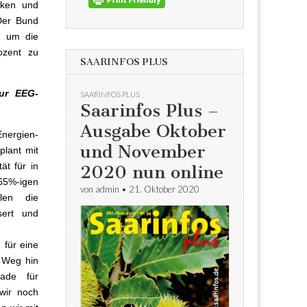
rken und
Der Bund
n um die
ozent zu
SAARINFOS PLUS
zur EEG-
SAARINFOS PLUS
Saarinfos Plus –
Ausgabe Oktober
Energien-
und November
plant mit
t für in
2020 nun online
65%-igen
von
admin
•
21. Oktober 2020
len die
sert und
 für eine
m Weg hin
rade für
wir noch