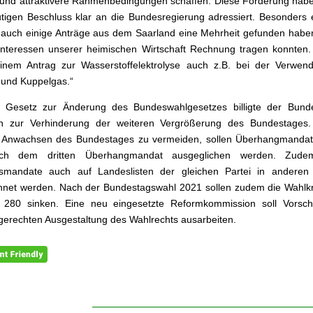
und attraktivere Rahmenbedingungen schaffen. Diese Forderung habe
igen Beschluss klar an die Bundesregierung adressiert. Besonders e
s auch einige Anträge aus dem Saarland eine Mehrheit gefunden habe
nteressen unserer heimischen Wirtschaft Rechnung tragen konnten. 
inem Antrag zur Wasserstoffelektrolyse auch z.B. bei der Verwen
und Kuppelgas.“
 Gesetz zur Änderung des Bundeswahlgesetzes billigte der Bunde
n zur Verhinderung der weiteren Vergrößerung des Bundestages
s Anwachsen des Bundestages zu vermeiden, sollen Überhangmandate
ch dem dritten Überhangmandat ausgeglichen werden. Zudem
ismandate auch auf Landeslisten der gleichen Partei in anderen
net werden. Nach der Bundestagswahl 2021 sollen zudem die Wahlkr
 280 sinken. Eine neu eingesetzte Reformkommission soll Vorsch
gerechten Ausgestaltung des Wahlrechts ausarbeiten.