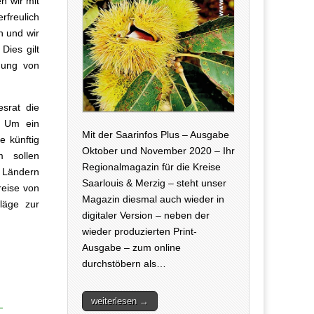
n wir mit
rfreulich
n und wir
Dies gilt
dung von
srat die
. Um ein
Mit der Saarinfos Plus – Ausgabe
 künftig
Oktober und November 2020 – Ihr
 sollen
Regionalmagazin für die Kreise
 Ländern
Saarlouis & Merzig – steht unser
eise von
Magazin diesmal auch wieder in
läge zur
digitaler Version – neben der
wieder produzierten Print-
Ausgabe – zum online
durchstöbern als…
weiterlesen →