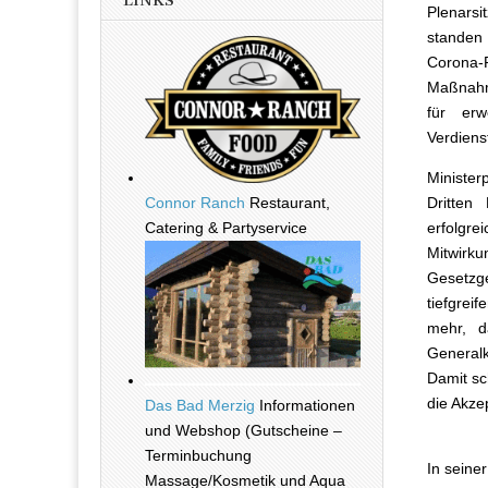
LINKS
Plenarsi
standen
Corona-P
Maßnahme
für erw
Verdiens
Minister
Connor Ranch
Restaurant,
Dritten
Catering & Partyservice
erfolgr
Mitwirku
Gesetzg
tiefgrei
mehr, d
Generalk
Damit sc
die Akz
Das Bad Merzig
Informationen
und Webshop (Gutscheine –
Terminbuchung
In seine
Massage/Kosmetik und Aqua