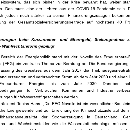
eitssystem, das sich bisher in der Krise bewährt hat, weiter stä
n. Das muss eine der Lehren aus der COVID-19-Pandemie sein. 
ch jedoch noch stärker zu seinen Finanzierungszusagen bekenne
ung der Gesamtsozialversicherungsbeiträge auf höchstens 40 Pr
erungen beim Kurzarbeiter- und Elterngeld, Stellungnahme 
 Wahlrechtsreform gebilligt
Bereich der Energiepolitik stand mit der Novelle des Erneuerbare-
 (EEG) ein zentrales Thema zur Beratung an. Die Bundesregierung 
assung des Gesetzes aus dem Jahr 2017 die Treibhausgasneutralitä
and erzeugten und verbrauchten Strom ab dem Jahr 2050 und einen 
 Erneuerbarer Energien bis zum Jahr 2030. Daneben sol
edingungen für Verbraucher, Kommunen und Industrie verbes
erungen für Wasserstoff geschaffen werden.
präsident Tobias Hans: „Die EEG-Novelle ist ein wesentlicher Baustein
iche Energiewende und zur Erreichung der Klimaschutzziele auf de
ibhausgasneutralität der Stromerzeugung in Deutschland. Ge
ions- und Wachstumsfelder wie die Wasserstofftechnologie müssen 