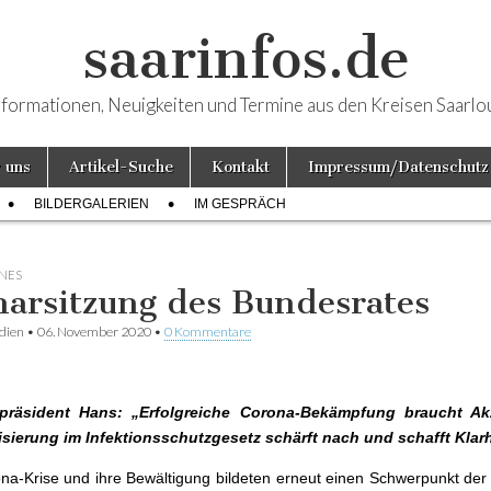
saarinfos.de
nformationen, Neuigkeiten und Termine aus den Kreisen Saarlo
 uns
Artikel-Suche
Kontakt
Impressum/Datenschutz
BILDERGALERIEN
IM GESPRÄCH
NES
narsitzung des Bundesrates
dien
•
06. November 2020
•
0 Kommentare
rpräsident Hans: „Erfolgreiche Corona-Bekämpfung braucht Ak
sierung im Infektionsschutzgesetz schärft nach und schafft Klarh
na-Krise und ihre Bewältigung bildeten erneut einen Schwerpunkt der