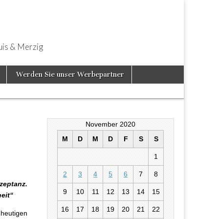
uis & Merzig
Werden Sie unser Werbepartner
November 2020
M
D
M
D
F
S
S
1
2
3
4
5
6
7
8
zeptanz.
9
10
11
12
13
14
15
eit“
16
17
18
19
20
21
22
 heutigen