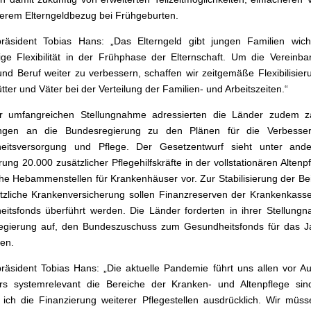
erem Elterngeldbezug bei Frühgeburten.
präsident Tobias Hans: „Das Elterngeld gibt jungen Familien wich
ge Flexibilität in der Frühphase der Elternschaft. Um die Vereinb
und Beruf weiter zu verbessern, schaffen wir zeitgemäße Flexibilisier
tter und Väter bei der Verteilung der Familien- und Arbeitszeiten.“
er umfangreichen Stellungnahme adressierten die Länder zudem za
ngen an die Bundesregierung zu den Plänen für die Verbesse
eitsversorgung und Pflege. Der Gesetzentwurf sieht unter and
rung 20.000 zusätzlicher Pflegehilfskräfte in der vollstationären Altenp
che Hebammenstellen für Krankenhäuser vor. Zur Stabilisierung der Bei
tzliche Krankenversicherung sollen Finanzreserven der Krankenkass
itsfonds überführt werden. Die Länder forderten in ihrer Stellung
egierung auf, den Bundeszuschuss zum Gesundheitsfonds für das J
en.
präsident Tobias Hans: „Die aktuelle Pandemie führt uns allen vor A
rs systemrelevant die Bereiche der Kranken- und Altenpflege sin
ich die Finanzierung weiterer Pflegestellen ausdrücklich. Wir müs