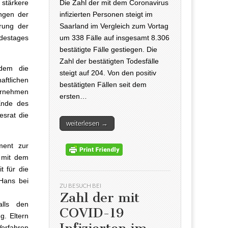
Die Zahl der mit dem Coronavirus
stärkere
infizierten Personen steigt im
ngen der
Saarland im Vergleich zum Vortag
rung der
um 338 Fälle auf insgesamt 8.306
destages
bestätigte Fälle gestiegen. Die
Zahl der bestätigten Todesfälle
udem die
steigt auf 204. Von den positiv
ftlichen
bestätigten Fällen seit dem
ernehmen
ersten…
Ende des
srat die
weiterlesen →
ment zur
r mit dem
t für die
 Hans bei
ZU BESUCH BEI
Zahl der mit
lls den
COVID-19
g. Eltern
Verfahren