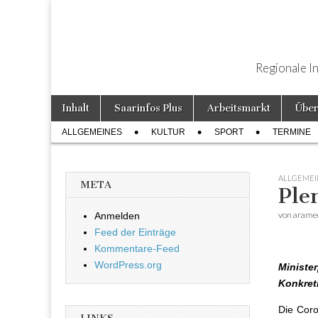
Regionale I
Weiter zum Inhalt
Inhalt
Saarinfos Plus
Arbeitsmarkt
Über
Hauptmenü
ALLGEMEINES
KULTUR
SPORT
TERMINE
Untermenü
ALLGEMEI
META
Ple
von
arame
Anmelden
Feed der Einträge
Kommentare-Feed
WordPress.org
Ministe
Konkreti
Die Coro