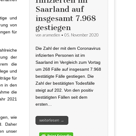
Infizierten im
Saarland auf
insgesamt 7.968
tige und
arung von
gestiegen
ungen für
von
aramedien
•
05. November 2020
Die Zahl der mit dem Coronavirus
hlreiche
infizierten Personen ist im
rung der
Saarland im Vergleich zum Vortag
erem die
um 268 Fälle auf insgesamt 7.968
flege und
bestätigte Fälle gestiegen. Die
träge für
Zahl der bestätigten Todesfälle
en in den
steigt auf 202. Von den positiv
nahme die
bestätigten Fällen seit dem
ahr 2021
ersten…
ugen, wie
weiterlesen →
d. Daher
sen unser