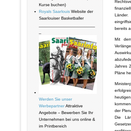
Rechtsv
Kurse buchen)
finanzi
Royals Saarlouis
Website der
Länder.
Saarlouiser Basketballer
eingrif
________________________
bereits a
_
Mit dem
Verlänge
Auswirk
abzufed
Jahres 2
Pläne he
Minister
erfolgre
heutigen
Werden Sie unser
kommende
Werbepartner
Attraktive
der Plen
Angebote – Bewerben Sie Ihr
Die Län
Unternehmen bei uns online &
Gesetzen
im Printbereich
profitie