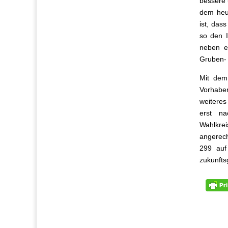
bessere 
dem heut
ist, das
so den I
neben e
Gruben- 
Mit dem
Vorhabe
weitere
erst na
Wahlkre
angerech
299 auf
zukunfts