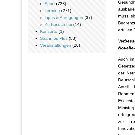
Gesundh
Sport
(726)
ausbaue
Termine
(271)
muss si
Tipps & Anregungen
(37)
Begrenz
Zu Besuch bei
(14)
erfüllen.“
Konzerte
(1)
Saarinfos Plus
(53)
Verbess
Veranstaltungen
(20)
Novelle–
Auch im 
Gesetzes
der Neuf
Deutschl
Anteil
Rahmenb
Erleicht
Minister
erfolgre
zur Tre
Innovat