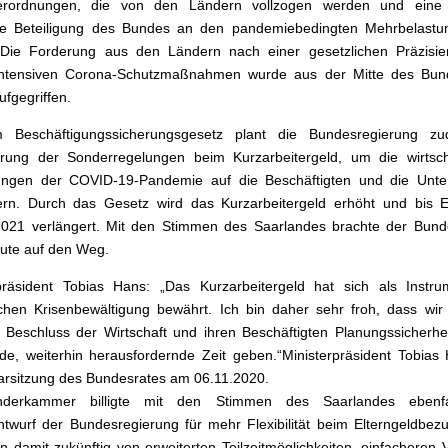
erordnungen, die von den Ländern vollzogen werden und eine 
elle Beteiligung des Bundes an den pandemiebedingten Mehrbelastu
 Die Forderung aus den Ländern nach einer gesetzlichen Präzisie
fsintensiven Corona-Schutzmaßnahmen wurde aus der Mitte des Bun
ufgegriffen.
 Beschäftigungssicherungsgesetz plant die Bundesregierung z
rung der Sonderregelungen beim Kurzarbeitergeld, um die wirtscha
ungen der COVID-19-Pandemie auf die Beschäftigten und die Unt
ern. Durch das Gesetz wird das Kurzarbeitergeld erhöht und bis 
021 verlängert. Mit den Stimmen des Saarlandes brachte der Bunde
ute auf den Weg.
präsident Tobias Hans: „Das Kurzarbeitergeld hat sich als Instru
ichen Krisenbewältigung bewährt. Ich bin daher sehr froh, dass wi
 Beschluss der Wirtschaft und ihren Beschäftigten Planungssicherhei
, weiterhin herausfordernde Zeit geben.“Ministerpräsident Tobias
arsitzung des Bundesrates am 06.11.2020.
derkammer billigte mit den Stimmen des Saarlandes ebenfa
twurf der Bundesregierung für mehr Flexibilität beim Elterngeldbezu
ren damit zukünftig von erweiterten Teilzeitmöglichkeiten, einfacheren 