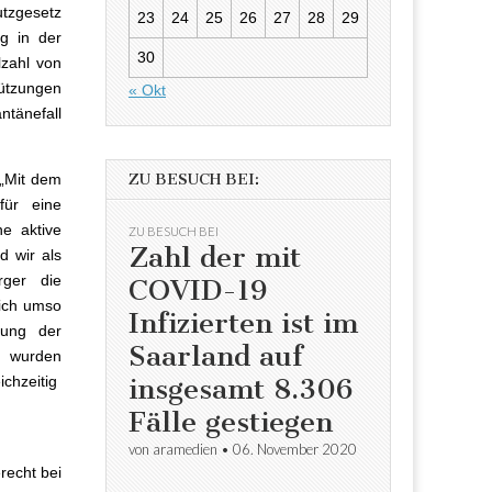
utzgesetz
23
24
25
26
27
28
29
g in der
30
lzahl von
tützungen
« Okt
tänefall
ZU BESUCH BEI:
 „Mit dem
für eine
e aktive
ZU BESUCH BEI
Zahl der mit
d wir als
rger die
COVID-19
mich umso
Infizierten ist im
rung der
Saarland auf
en wurden
insgesamt 8.306
ichzeitig
Fälle gestiegen
von
aramedien
•
06. November 2020
recht bei