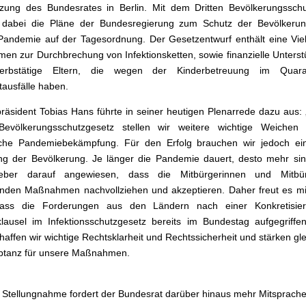
tzung des Bundesrates in Berlin. Mit dem Dritten Bevölkerungssch
 dabei die Pläne der Bundesregierung zum Schutz der Bevölkerun
andemie auf der Tagesordnung. Der Gesetzentwurf enthält eine Vie
n zur Durchbrechung von Infektionsketten, sowie finanzielle Unters
erbstätige Eltern, die wegen der Kinderbetreuung im Quaran
tausfälle haben.
präsident Tobias Hans führte in seiner heutigen Plenarrede dazu aus:
 Bevölkerungsschutzgesetz stellen wir weitere wichtige Weichen 
eiche Pandemiebekämpfung. Für den Erfolg brauchen wir jedoch ein
ng der Bevölkerung. Je länger die Pandemie dauert, desto mehr sin
eber darauf angewiesen, dass die Mitbürgerinnen und Mitbü
fenden Maßnahmen nachvollziehen und akzeptieren. Daher freut es 
ass die Forderungen aus den Ländern nach einer Konkretisie
lausel im Infektionsschutzgesetz bereits im Bundestag aufgegriff
haffen wir wichtige Rechtsklarheit und Rechtssicherheit und stärken gle
eptanz für unsere Maßnahmen.
r Stellungnahme fordert der Bundesrat darüber hinaus mehr Mitsprache