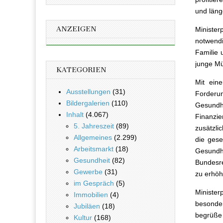
und läng
ANZEIGEN
Minister
notwendi
Familie 
junge Mü
KATEGORIEN
Mit ein
Ausstellungen
(31)
Forderu
Bildergalerien
(110)
Gesundh
Inhalt
(4.067)
Finanzie
5. Jahreszeit
(89)
zusätzli
Allgemeines
(2.299)
die gese
Arbeitsmarkt
(18)
Gesundhe
Gesundheit
(82)
Bundesr
Gewerbe
(31)
zu erhöh
im Gespräch
(5)
Minister
Immobilien
(4)
besonde
Jubiläen
(18)
begrüße 
Kultur
(168)