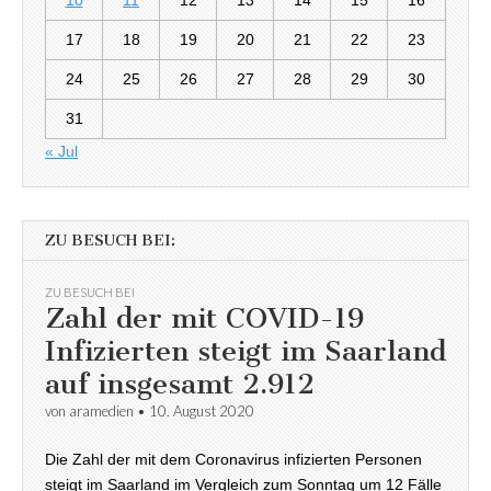
10
11
12
13
14
15
16
17
18
19
20
21
22
23
24
25
26
27
28
29
30
31
« Jul
ZU BESUCH BEI:
ZU BESUCH BEI
Zahl der mit COVID-19
Infizierten steigt im Saarland
auf insgesamt 2.912
von
aramedien
•
10. August 2020
Die Zahl der mit dem Coronavirus infizierten Personen
steigt im Saarland im Vergleich zum Sonntag um 12 Fälle