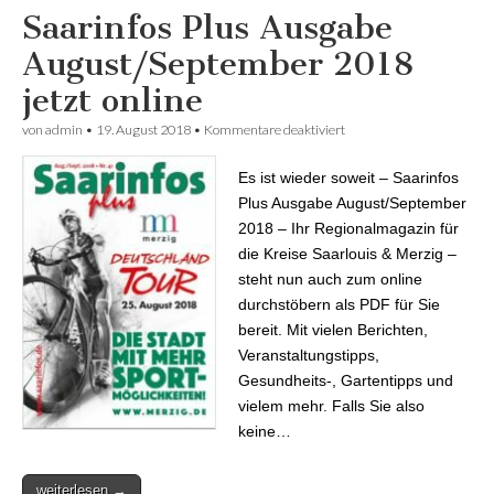
Saarinfos Plus Ausgabe
August/September 2018
jetzt online
von
admin
•
19. August 2018
•
Kommentare deaktiviert
für Saarinfos Plus
Ausgabe
August/September 2018
Es ist wieder soweit – Saarinfos
jetzt online
Plus Ausgabe August/September
2018 – Ihr Regionalmagazin für
die Kreise Saarlouis & Merzig –
steht nun auch zum online
durchstöbern als PDF für Sie
bereit. Mit vielen Berichten,
Veranstaltungstipps,
Gesundheits-, Gartentipps und
vielem mehr. Falls Sie also
keine…
weiterlesen →