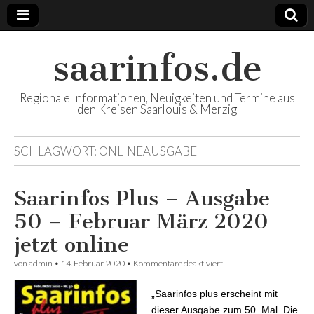
saarinfos.de
Regionale Informationen, Neuigkeiten und Termine aus
den Kreisen Saarlouis & Merzig
SCHLAGWORT: ONLINEAUSGABE
Saarinfos Plus – Ausgabe
50 – Februar März 2020
jetzt online
von
admin
•
14. Februar 2020
•
Kommentare deaktiviert
für Saarinfos Plus –
Ausgabe 50 – Februar
März 2020 jetzt online
„Saarinfos plus erscheint mit
dieser Ausgabe zum 50. Mal. Die