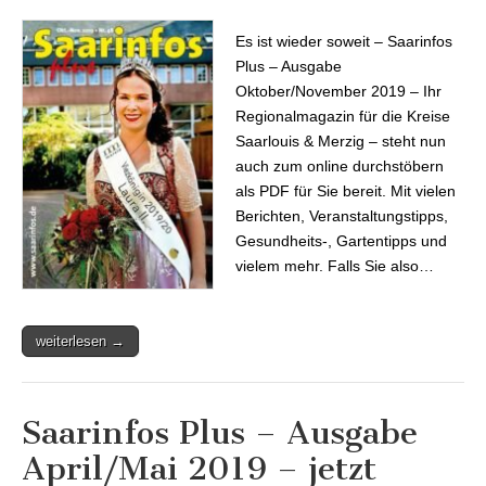
Ausgabe
Oktober/November
Es ist wieder soweit – Saarinfos
2019 jetzt online
Plus – Ausgabe
Oktober/November 2019 – Ihr
Regionalmagazin für die Kreise
Saarlouis & Merzig – steht nun
auch zum online durchstöbern
als PDF für Sie bereit. Mit vielen
Berichten, Veranstaltungstipps,
Gesundheits-, Gartentipps und
vielem mehr. Falls Sie also…
weiterlesen →
Saarinfos Plus – Ausgabe
April/Mai 2019 – jetzt