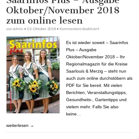
Saarinfos Plus – Ausgabe
Oktober/November 2018
zum online lesen
von
admin
•
03. Oktober 2018
•
Kommentare deaktiviert
für Saarinfos Plus –
Ausgabe
Oktober/November
Es ist wieder soweit – Saarinfos
2018 zum online lesen
Plus – Ausgabe
Oktober/November 2018 – Ihr
Regionalmagazin für die Kreise
Saarlouis & Merzig – steht nun
auch zum online durchstöbern als
PDF für Sie bereit. Mit vielen
Berichten, Veranstaltungstipps,
Gesundheits-, Gartentipps und
vielem mehr. Falls Sie also
keine…
weiterlesen →