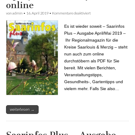
online
von
admin
•
16. April 2019
•
Kommentare deaktiviert
für Saarinfos Plus – Ausgabe
April/Mai 2019 – jetzt
online
Es ist wieder soweit – Saarinfos
Plus – Ausgabe April/Mai 2019 –
Ihr Regionalmagazin für die
Kreise Saarlouis & Merzig – steht
nun auch zum online
durchstöbern als PDF für Sie
bereit. Mit vielen Berichten,
Veranstaltungstipps,
Gesundheits-, Gartentipps und
vielem mehr. Falls Sie also…
weiterlesen →