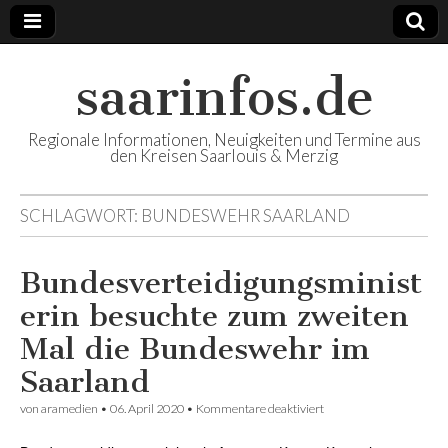
saarinfos.de
Regionale Informationen, Neuigkeiten und Termine aus
den Kreisen Saarlouis & Merzig
SCHLAGWORT: BUNDESWEHR SAARLAND
Bundesverteidigungsminist
erin besuchte zum zweiten
Mal die Bundeswehr im
Saarland
von
aramedien
•
06. April 2020
•
Kommentare deaktiviert
für
Bundesverteidigungsmi
besuchte zum zweiten M