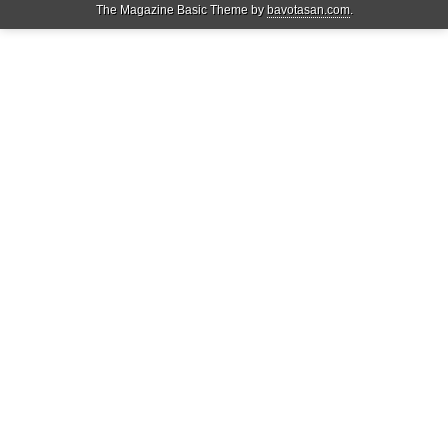
The Magazine Basic Theme by
bavotasan.com
.