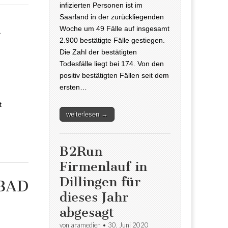
infizierten Personen ist im
Saarland in der zurückliegenden
m
Woche um 49 Fälle auf insgesamt
2.900 bestätigte Fälle gestiegen.
Die Zahl der bestätigten
 im BAD
Todesfälle liegt bei 174. Von den
positiv bestätigten Fällen seit dem
ersten…
t
weiterlesen →
B2Run
Firmenlauf in
Dillingen für
 BAD
dieses Jahr
DAS BAD
abgesagt
von
aramedien
•
30. Juni 2020