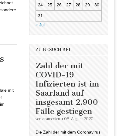
ichnet.
24
25
26
27
28
29
30
esondere
31
« Jul
ZU BESUCH BEI:
s
Zahl der mit
COVID-19
Infizierten ist im
ale mit
Saarland auf
er
insgesamt 2.900
 im
Fälle gestiegen
von
aramedien
•
09. August 2020
Die Zahl der mit dem Coronavirus