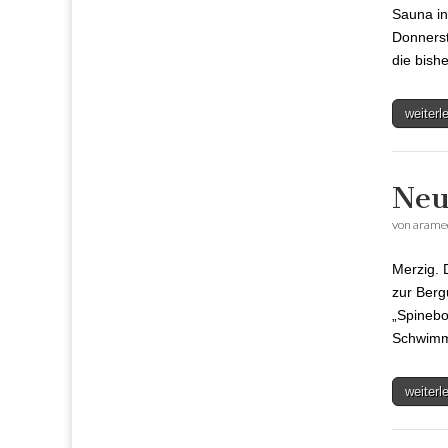
Sauna in
Donnerst
die bish
weiter
Neu
von
arame
Merzig. 
zur Berg
„Spinebo
Schwimm
weiter