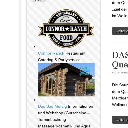
LINKS
dem Qua
„Ziel de
im Well
weiter
DAS
Connor Ranch
Restaurant,
Catering & Partyservice
Qua
von
arame
Die Saun
dem Qual
Merziger
Wellnes
Das Bad Merzig
Informationen
und Webshop (Gutscheine –
Terminbuchung
weiter
Massage/Kosmetik und Aqua