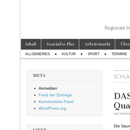
Regionale I
Weiter zum Inhalt
Inhalt
Saarinfos Plus
Arbeitsmarkt
Über
Hauptmenü
ALLGEMEINES
KULTUR
SPORT
TERMINE
Untermenü
META
SCHLA
Anmelden
DAS
Feed der Einträge
Kommentare-Feed
Qua
WordPress.org
von
arame
Die Saun