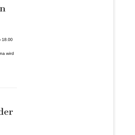
in
D in Merzig
b 18.00
ma wird
der
neuer
r Bäder GmbH