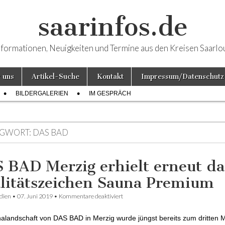
saarinfos.de
nformationen, Neuigkeiten und Termine aus den Kreisen Saarlo
 uns
Artikel-Suche
Kontakt
Impressum/Datenschutz
BILDERGALERIEN
IM GESPRÄCH
GWORT: DAS BAD
 BAD Merzig erhielt erneut da
litätszeichen Sauna Premium
dien
•
07. Juni 2019
•
Kommentare deaktiviert
für DAS BAD Merzig erhielt erneut das
Qualitätszeichen Sauna Premium
alandschaft von DAS BAD in Merzig wurde jüngst bereits zum dritten M