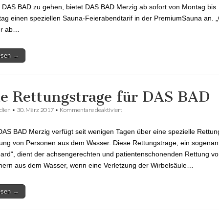
 DAS BAD zu gehen, bietet DAS BAD Merzig ab sofort von Montag bis
ag einen speziellen Sauna-Feierabendtarif in der PremiumSauna an. „
er ab…
lesen →
e Rettungstrage für DAS BAD
dien
•
30. März 2017
•
Kommentare deaktiviert
für Neue Rettungstrage für DAS BAD
DAS BAD Merzig verfügt seit wenigen Tagen über eine spezielle Rettun
ung von Personen aus dem Wasser. Diese Rettungstrage, ein sogenan
ard“, dient der achsengerechten und patientenschonenden Rettung v
ern aus dem Wasser, wenn eine Verletzung der Wirbelsäule…
lesen →