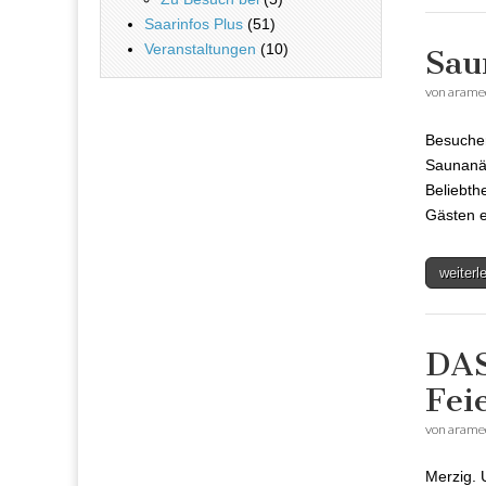
Saarinfos Plus
(51)
Veranstaltungen
(10)
Sau
von
arame
Besucher
Saunanäc
Beliebth
Gästen e
weiter
DAS
Fei
von
arame
Merzig. 