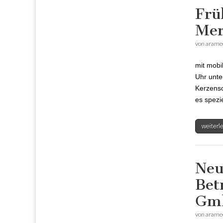
Frü
Mer
von
arame
mit mobi
Uhr unte
Kerzensc
es spez
weiter
Neu
Bet
Gm
von
arame