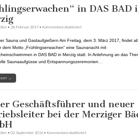
hlingserwachen“ in DAS BAD 
zig
dien
•
28. Februar 2017
•
Kommentare deaktiviert
für Frühlingserwachen“ in DAS BA
ler Sauna und Gastaufgießern Am Freitag, dem 3. März 2017, findet a
r dem Motto „Frühlingserwachen“ eine Saunanacht mit
heinschwimmen in DAS BAD in Merzig statt. In Anlehnung an das The
ielle Saunaaufgüsse und Entspannungszeremonien…
lesen →
er Geschäftsführer und neuer
riebsleiter bei der Merziger Bä
bH
dien
•
02. September 2016
•
Kommentare deaktiviert
für Neuer Geschäftsführer und 
Betriebsleiter bei der Merzige