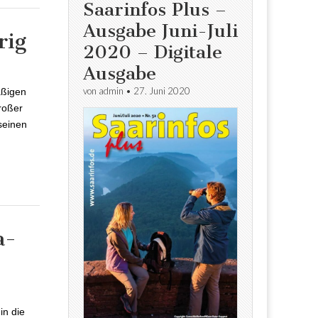
Saarinfos Plus –
Ausgabe Juni-Juli
rig
2020 – Digitale
jährig
Ausgabe
von
admin
•
27. Juni 2020
äßigen
roßer
seinen
a-
a-
in die