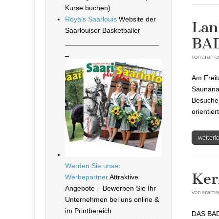
Kurse buchen)
Royals Saarlouis
Website der
Lan
Saarlouiser Basketballer
BA
________________________
_
von
arame
Am Freit
Saunanac
Besucher
orientier
weiter
Werden Sie unser
Ker
Werbepartner
Attraktive
Angebote – Bewerben Sie Ihr
von
arame
Unternehmen bei uns online &
im Printbereich
DAS BAD 