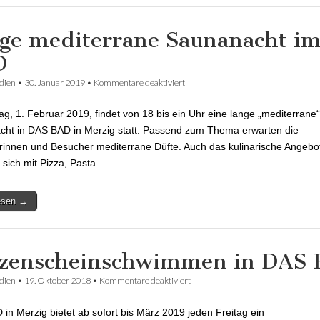
ge mediterrane Saunanacht i
D
dien
•
30. Januar 2019
•
Kommentare deaktiviert
für Lange mediterrane Saunanacht
ag, 1. Februar 2019, findet von 18 bis ein Uhr eine lange „mediterrane“
ht in DAS BAD in Merzig statt. Passend zum Thema erwarten die
innen und Besucher mediterrane Düfte. Auch das kulinarische Angebo
t sich mit Pizza, Pasta…
lesen →
zenscheinschwimmen in DAS
dien
•
19. Oktober 2018
•
Kommentare deaktiviert
für Kerzenscheinschwimmen in 
in Merzig bietet ab sofort bis März 2019 jeden Freitag ein