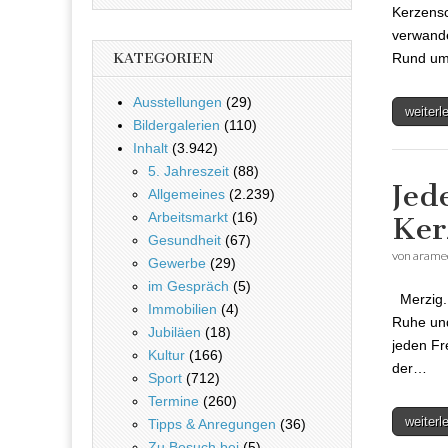
Kerzens
verwande
Rund um 
KATEGORIEN
Ausstellungen
(29)
weiter
Bildergalerien
(110)
Inhalt
(3.942)
5. Jahreszeit
(88)
Jed
Allgemeines
(2.239)
Arbeitsmarkt
(16)
Ker
Gesundheit
(67)
von
arame
Gewerbe
(29)
im Gespräch
(5)
Merzig. 
Immobilien
(4)
Ruhe und
Jubiläen
(18)
jeden Fr
Kultur
(166)
der…
Sport
(712)
Termine
(260)
weiter
Tipps & Anregungen
(36)
Zu Besuch bei
(5)