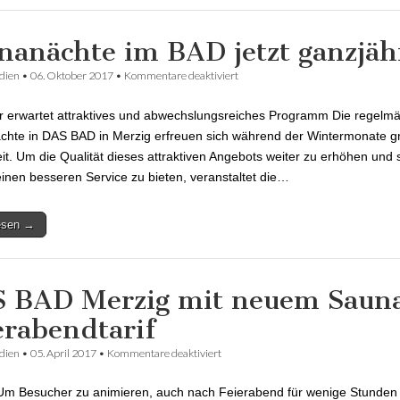
nanächte im BAD jetzt ganzjäh
dien
•
06. Oktober 2017
•
Kommentare deaktiviert
für Saunanächte im BAD jetzt ganz
 erwartet attraktives und abwechslungsreiches Programm Die regelm
hte in DAS BAD in Merzig erfreuen sich während der Wintermonate g
eit. Um die Qualität dieses attraktiven Angebots weiter zu erhöhen und 
inen besseren Service zu bieten, veranstaltet die…
lesen →
 BAD Merzig mit neuem Saun
erabendtarif
dien
•
05. April 2017
•
Kommentare deaktiviert
für DAS BAD Merzig mit neuem Saun
Feierabendtarif
Um Besucher zu animieren, auch nach Feierabend für wenige Stunden 