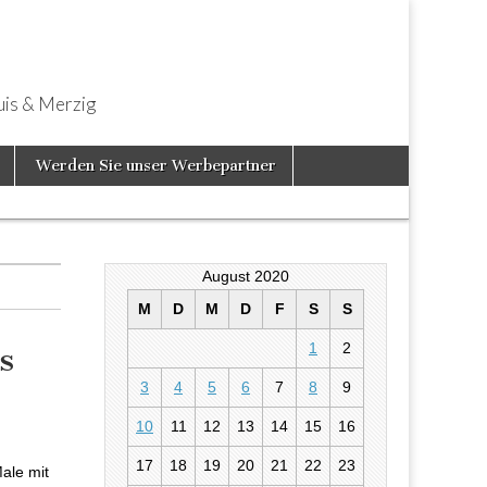
uis & Merzig
Werden Sie unser Werbepartner
August 2020
M
D
M
D
F
S
S
1
2
s
3
4
5
6
7
8
9
10
11
12
13
14
15
16
17
18
19
20
21
22
23
ale mit