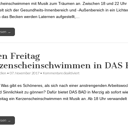
cheinschwimmen mit Musik zum Träumen an. Zwischen 18 und 22 Uhr
lt sich der Gesundheits-Innenbereich und -Außenbereich in ein Lichte
das Becken werden Laternen aufgestellt,…
lesen →
en Freitag
zenscheinschwimmen in DAS
dien
•
07. November 2017
•
Kommentare deaktiviert
für Jeden Freitag Kerzenschei
DAS BAD
Was gibt es Schöneres, als sich nach einer anstrengenden Arbeitswo
 Sinnlichkeit zu gönnen? Dafür bietet DAS BAD in Merzig ab sofort wi
eitag ein Kerzenscheinschwimmen mit Musik an. Ab 18 Uhr verwandelt 
lesen →