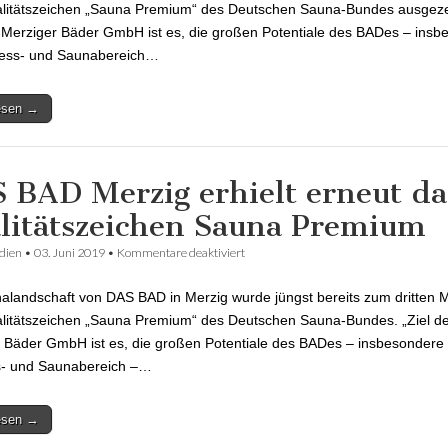
litätszeichen „Sauna Premium“ des Deutschen Sauna-Bundes ausgeze
r Merziger Bäder GmbH ist es, die großen Potentiale des BADes – insb
ness- und Saunabereich…
lesen →
 BAD Merzig erhielt erneut da
litätszeichen Sauna Premium
dien
•
03. Juni 2019
•
Kommentare deaktiviert
für DAS BAD Merzig erhielt erneut das
Qualitätszeichen Sauna Premium
alandschaft von DAS BAD in Merzig wurde jüngst bereits zum dritten M
itätszeichen „Sauna Premium“ des Deutschen Sauna-Bundes. „Ziel d
 Bäder GmbH ist es, die großen Potentiale des BADes – insbesondere
s- und Saunabereich –…
lesen →