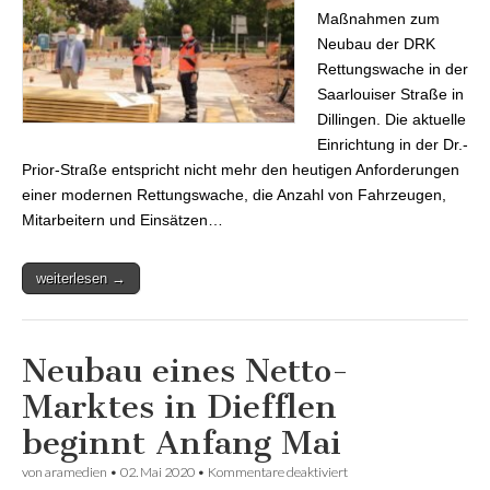
Maßnahmen zum
Neubau der DRK
Rettungswache in der
Saarlouiser Straße in
Dillingen. Die aktuelle
Einrichtung in der Dr.-
Prior-Straße entspricht nicht mehr den heutigen Anforderungen
einer modernen Rettungswache, die Anzahl von Fahrzeugen,
Mitarbeitern und Einsätzen…
weiterlesen →
Neubau eines Netto-
Marktes in Diefflen
beginnt Anfang Mai
von
aramedien
•
02. Mai 2020
•
Kommentare deaktiviert
für Neubau eines Netto-
Marktes in Diefflen