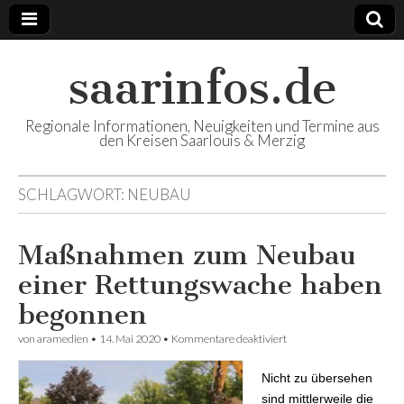
saarinfos.de
Regionale Informationen, Neuigkeiten und Termine aus
den Kreisen Saarlouis & Merzig
SCHLAGWORT: NEUBAU
Maßnahmen zum Neubau
einer Rettungswache haben
begonnen
von
aramedien
•
14. Mai 2020
•
Kommentare deaktiviert
für Maßnahmen zum
Neubau einer
Rettungswache haben
Nicht zu übersehen
begonnen
sind mittlerweile die