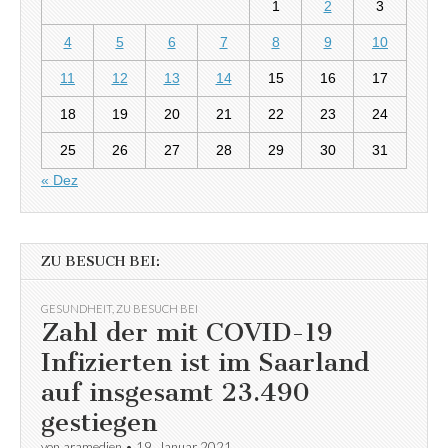
1
2
3
4
5
6
7
8
9
10
11
12
13
14
15
16
17
18
19
20
21
22
23
24
25
26
27
28
29
30
31
« Dez
ZU BESUCH BEI:
GESUNDHEIT
,
ZU BESUCH BEI
Zahl der mit COVID-19
Infizierten ist im Saarland
auf insgesamt 23.490
gestiegen
von
aramedien
•
19. Januar 2021