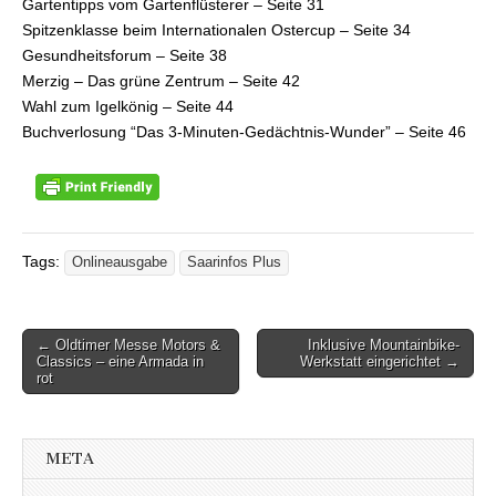
Gartentipps vom Gartenflüsterer – Seite 31
Spitzenklasse beim Internationalen Ostercup – Seite 34
Gesundheitsforum – Seite 38
Merzig – Das grüne Zentrum – Seite 42
Wahl zum Igelkönig – Seite 44
Buchverlosung “Das 3-Minuten-Gedächtnis-Wunder” – Seite 46
Tags:
Onlineausgabe
Saarinfos Plus
← Oldtimer Messe Motors &
Inklusive Mountainbike-
Beitragsnavigation
Classics – eine Armada in
Werkstatt eingerichtet →
rot
META