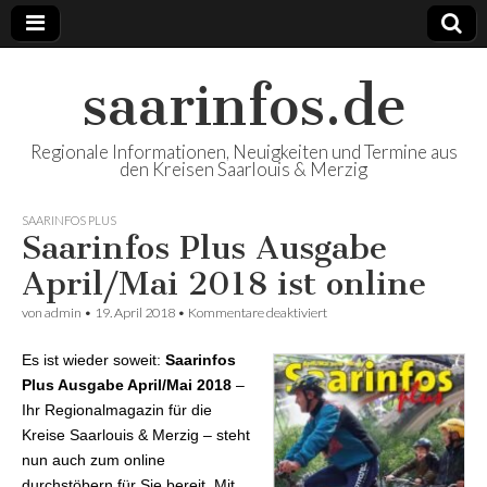
saarinfos.de
Regionale Informationen, Neuigkeiten und Termine aus
den Kreisen Saarlouis & Merzig
SAARINFOS PLUS
Saarinfos Plus Ausgabe
April/Mai 2018 ist online
von
admin
•
19. April 2018
•
Kommentare deaktiviert
für Saarinfos Plus Ausgabe
April/Mai 2018 ist online
Es ist wieder soweit:
Saarinfos
Plus Ausgabe April/Mai 2018
–
Ihr Regionalmagazin für die
Kreise Saarlouis & Merzig – steht
nun auch zum online
durchstöbern für Sie bereit. Mit