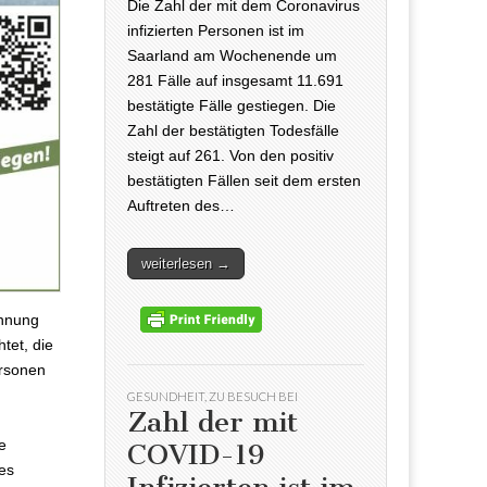
Die Zahl der mit dem Coronavirus
infizierten Personen ist im
Saarland am Wochenende um
281 Fälle auf insgesamt 11.691
bestätigte Fälle gestiegen. Die
Zahl der bestätigten Todesfälle
steigt auf 261. Von den positiv
bestätigten Fällen seit dem ersten
Auftreten des…
weiterlesen →
ohnung
tet, die
rsonen
GESUNDHEIT
,
ZU BESUCH BEI
Zahl der mit
e
COVID-19
es