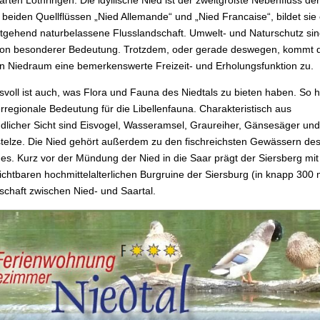
rten Lothringen. Die idyllische Nied ist der zweitgrößte Nebenfluss der
n beiden Quellflüssen „Nied Allemande“ und „Nied Francaise“, bildet sie
tgehend naturbelassene Flusslandschaft. Umwelt- und Naturschutz sin
 von besonderer Bedeutung. Trotzdem, oder gerade deswegen, kommt
 Niedraum eine bemerkenswerte Freizeit- und Erholungsfunktion zu.
svoll ist auch, was Flora und Fauna des Niedtals zu bieten haben. So h
rregionale Bedeutung für die Libellenfauna. Charakteristisch aus
dlicher Sicht sind Eisvogel, Wasseramsel, Graureiher, Gänsesäger und
telze. Die Nied gehört außerdem zu den fischreichsten Gewässern de
es. Kurz vor der Mündung der Nied in die Saar prägt der Siersberg mit
sichtbaren hochmittelalterlichen Burgruine der Siersburg (in knapp 300
schaft zwischen Nied- und Saartal.