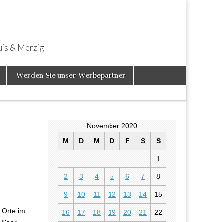
uis & Merzig
Werden Sie unser Werbepartner
November 2020
M
D
M
D
F
S
S
1
tal
2
3
4
5
6
7
8
9
10
11
12
13
14
15
 Orte im
16
17
18
19
20
21
22