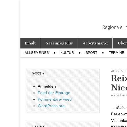
Regionale I
Weiter zum Inhalt
Inhalt
Saarinfos Plus
Arbeitsmarkt
Über
Hauptmenü
ALLGEMEINES
KULTUR
SPORT
TERMINE
Untermenü
ALLGEMEI
META
Rei
Nie
Anmelden
Feed der Einträge
von
admin
Kommentare-Feed
WordPress.org
— Werbu
Ferienwo
Visitenk