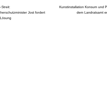
Streit:
Kunstinstallation Konsum und Pl
gsnavigation
herschutzminister Jost fordert
dem Landratsamt er
 Lösung