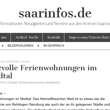
saarinfos.de
nformationen, Neuigkeiten und Termine aus den Kreisen Saarlo
 uns
Artikel-Suche
Kontakt
Impressum/Datenschutz
BILDERGALERIEN
IM GESPRÄCH
NES
,
GEWERBE
,
INHALT
zvolle Ferienwohnungen im
dtal
•
01. Oktober 2018
•
Kommentare deaktiviert
für Reizvolle Ferienwohnungen im Nied
ng —
hnungen im Niedtal: Das Heimatflüsschen Nied ist so etwas wie die
arte von Rehlingen-Siersburg wie auch der an ihr gelegenen Städte und