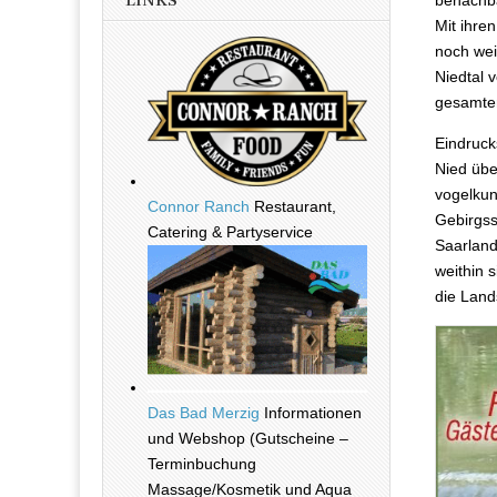
LINKS
benachba
Mit ihre
noch wei
Niedtal
gesamten
Eindruck
Nied übe
vogelkun
Connor Ranch
Restaurant,
Gebirgss
Catering & Partyservice
Saarland
weithin 
die Land
Das Bad Merzig
Informationen
und Webshop (Gutscheine –
Terminbuchung
Massage/Kosmetik und Aqua