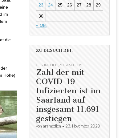
 Saar.
23
24
25
26
27
28
29
 eine
d im
30
 dem
« Okt
at die
ZU BESUCH BEI:
s
GESUNDHEIT
,
ZU BESUCH BEI
 der
Zahl der mit
 m Höhe)
COVID-19
Infizierten ist im
Saarland auf
insgesamt 11.691
gestiegen
von
aramedien
•
23. November 2020