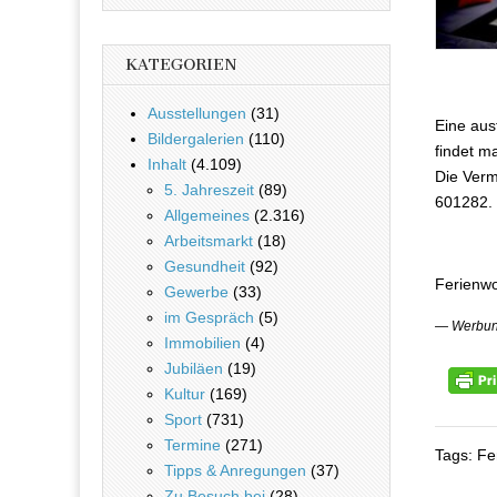
KATEGORIEN
Ausstellungen
(31)
Eine aus
Bildergalerien
(110)
findet m
Inhalt
(4.109)
Die Verm
5. Jahreszeit
(89)
601282.
Allgemeines
(2.316)
Arbeitsmarkt
(18)
Gesundheit
(92)
Ferienwo
Gewerbe
(33)
im Gespräch
(5)
— Werbu
Immobilien
(4)
Jubiläen
(19)
Kultur
(169)
Sport
(731)
Termine
(271)
Tags: Fe
Tipps & Anregungen
(37)
Zu Besuch bei
(28)