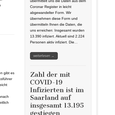
übermittelt uns die Daten aus dem
m
Coronar Register in leicht
abgewandelter Form. Wir
übernehmen diese Form und
übermitteln Ihnen die Daten, die
uns erreichen: Insgesamt wurden
13.390 infiziert. Aktuell sind 2.224
Personen aktiv infiziert. Die…
weiterlesen →
ffler
Zahl der mit
en gibt es
sführer
COVID-19
eicht
Infizierten ist im
Saarland auf
mnach
itlich
insgesamt 13.195
gestiegen