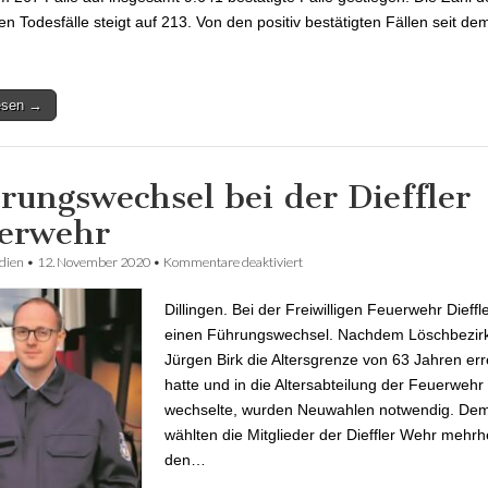
en Todesfälle steigt auf 213. Von den positiv bestätigten Fällen seit de
lesen →
rungswechsel bei der Dieffler
erwehr
dien
•
12. November 2020
•
Kommentare deaktiviert
für Führungswechsel bei der Die
Feuerwehr
Dillingen. Bei der Freiwilligen Feuerwehr Dieffl
einen Führungswechsel. Nachdem Löschbezirk
Jürgen Birk die Altersgrenze von 63 Jahren err
hatte und in die Altersabteilung der Feuerwehr
wechselte, wurden Neuwahlen notwendig. De
wählten die Mitglieder der Dieffler Wehr mehrhe
den…