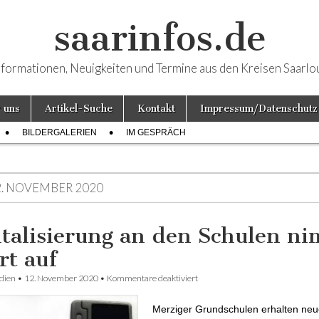
saarinfos.de
nformationen, Neuigkeiten und Termine aus den Kreisen Saarlo
 uns
Artikel-Suche
Kontakt
Impressum/Datenschutz
BILDERGALERIEN
IM GESPRÄCH
2. NOVEMBER 2020
italisierung an den Schulen n
rt auf
dien
•
12. November 2020
•
Kommentare deaktiviert
für Digitalisierung an den Schu
auf
Merziger Grundschulen erhalten neu