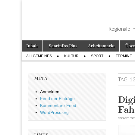
Regionale I
Weiter zum Inhalt
Inhalt
Saarinfos Plus
Arbeitsmarkt
Über
Hauptmenü
ALLGEMEINES
KULTUR
SPORT
TERMINE
Untermenü
META
TAG:
1
Anmelden
Dig
Feed der Einträge
Kommentare-Feed
Fah
WordPress.org
von
arame