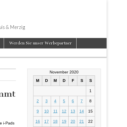
uis & Merzig
Werden Sie unser Werbepartner
November 2020
M
D
M
D
F
S
S
1
immt
2
3
4
5
6
7
8
len nimmt Fahrt
9
10
11
12
13
14
15
16
17
18
19
20
21
22
e i-Pads