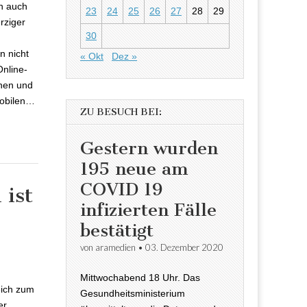
n auch
23
24
25
26
27
28
29
rziger
30
n nicht
« Okt
Dez »
Online-
nnen und
mobilen…
ZU BESUCH BEI:
Gestern wurden
195 neue am
COVID 19
 ist
infizierten Fälle
bestätigt
von
aramedien
•
03. Dezember 2020
erten ist im
stiegen
Mittwochabend 18 Uhr. Das
eich zum
Gesundheitsministerium
er