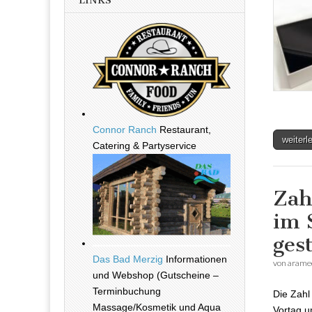
LINKS
Connor Ranch
Restaurant,
weiter
Catering & Partyservice
Zah
im 
ges
Das Bad Merzig
Informationen
von
arame
und Webshop (Gutscheine –
Terminbuchung
Die Zahl
Massage/Kosmetik und Aqua
Vortag u