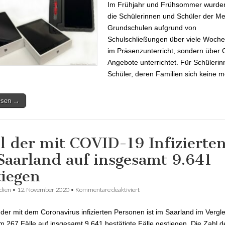
Im Frühjahr und Frühsommer wurde
die Schülerinnen und Schüler der Me
Grundschulen aufgrund von
Schulschließungen über viele Woche
im Präsenzunterricht, sondern über 
Angebote unterrichtet. Für Schüleri
Schüler, deren Familien sich keine 
lesen →
l der mit COVID-19 Infizierten
Saarland auf insgesamt 9.641
tiegen
dien
•
12. November 2020
•
Kommentare deaktiviert
für Zahl der mit COVID-19 Infizi
Saarland auf insgesamt 9.641 ge
 der mit dem Coronavirus infizierten Personen ist im Saarland im Vergl
m 267 Fälle auf insgesamt 9.641 bestätigte Fälle gestiegen. Die Zahl d