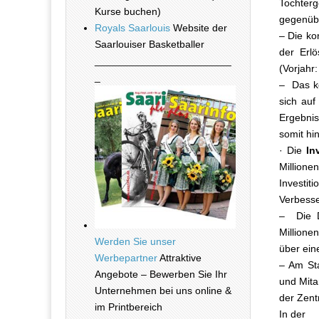
Tochter
Kurse buchen)
gegenübe
Royals Saarlouis
Website der
– Die ko
Saarlouiser Basketballer
der Erl
________________________
(Vorjahr:
_
– Das k
sich auf
Ergebnis
somit hi
· Die
In
Million
Investi
Verbesse
– Die D
Millione
Werden Sie unser
über ein
Werbepartner
Attraktive
– Am Sta
Angebote – Bewerben Sie Ihr
und Mita
Unternehmen bei uns online &
der Zent
im Printbereich
In der