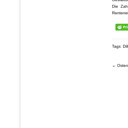
Die Zahl
Rentenein
Tags: Di
← Oster
Beitra