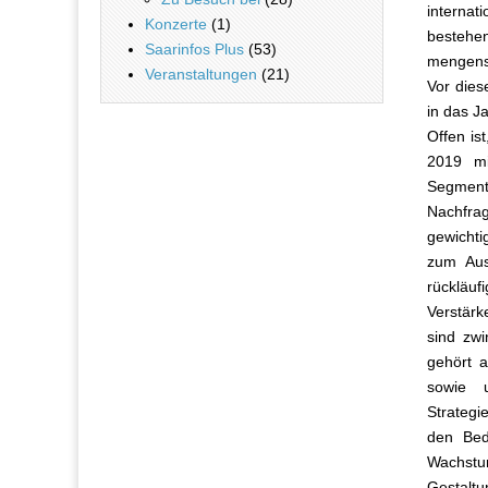
internat
Konzerte
(1)
bestehe
Saarinfos Plus
(53)
mengense
Veranstaltungen
(21)
Vor dies
in das J
Offen is
2019 mi
Segment
Nachfrag
gewichti
zum Aus
rückläu
Verstärk
sind zwi
gehört 
sowie 
Strategi
den Bed
Wachstum
Gestaltu