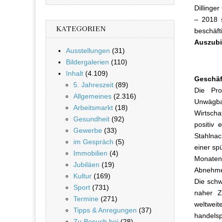
Dillinge
– 2018 s
KATEGORIEN
beschäft
Auszubi
Ausstellungen
(31)
Bildergalerien
(110)
Inhalt
(4.109)
Geschäf
5. Jahreszeit
(89)
Die Pro
Allgemeines
(2.316)
Unwägba
Arbeitsmarkt
(18)
Wirtscha
Gesundheit
(92)
positiv 
Gewerbe
(33)
Stahlna
im Gespräch
(5)
einer sp
Immobilien
(4)
Monaten
Jubiläen
(19)
Abnehme
Kultur
(169)
Die schw
Sport
(731)
naher Z
Termine
(271)
weltwei
Tipps & Anregungen
(37)
handels
Zu Besuch bei
(28)