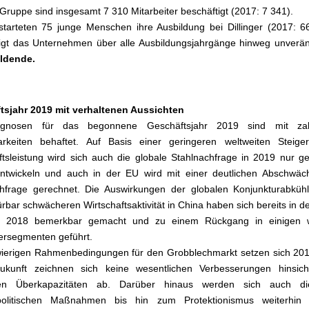
r Gruppe sind insgesamt 7 310 Mitarbeiter beschäftigt (2017: 7 341).
tarteten 75 junge Menschen ihre Ausbildung bei Dillinger (2017: 6
igt das Unternehmen über alle Ausbildungsjahrgänge hinweg unverä
ldende.
tsjahr 2019 mit verhaltenen Aussichten
gnosen für das begonnene Geschäftsjahr 2019 sind mit zah
rkeiten behaftet. Auf Basis einer geringeren weltweiten Steige
ftsleistung wird sich auch die globale Stahlnachfrage in 2019 nur ge
entwickeln und auch in der EU wird mit einer deutlichen Abschwäc
chfrage gerechnet. Die Auswirkungen der globalen Konjunkturabküh
ürbar schwächeren Wirtschaftsaktivität in China haben sich bereits in de
 2018 bemerkbar gemacht und zu einem Rückgang in einigen w
rsegmenten geführt.
ierigen Rahmenbedingungen für den Grobblechmarkt setzen sich 2019
ukunft zeichnen sich keine wesentlichen Verbesserungen hinsicht
ten Überkapazitäten ab. Darüber hinaus werden sich auch di
politischen Maßnahmen bis hin zum Protektionismus weiterhin