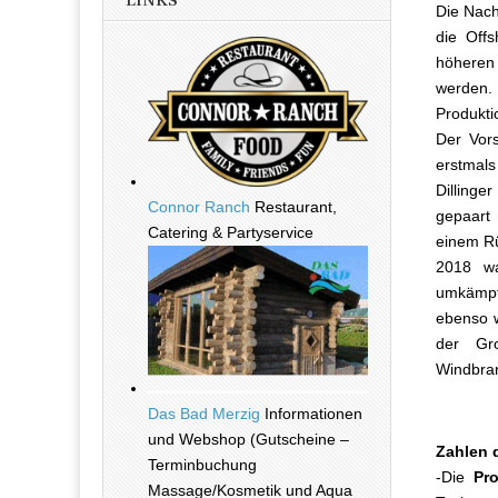
LINKS
Die Nach
die Offs
höheren 
werden.
Produkti
Der Vors
erstmals
Dillinge
Connor Ranch
Restaurant,
gepaart
Catering & Partyservice
einem R
2018 wa
umkämpft
ebenso w
der Gro
Windbran
Das Bad Merzig
Informationen
und Webshop (Gutscheine –
Zahlen 
Terminbuchung
-Die
Pr
Massage/Kosmetik und Aqua