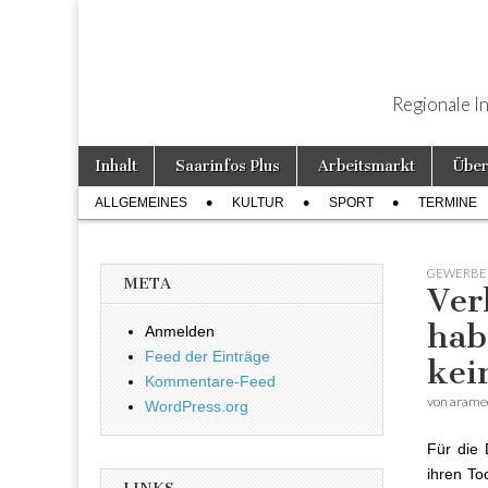
Regionale I
Weiter zum Inhalt
Inhalt
Saarinfos Plus
Arbeitsmarkt
Über
Hauptmenü
ALLGEMEINES
KULTUR
SPORT
TERMINE
Untermenü
GEWERBE
META
Ver
hab
Anmelden
Feed der Einträge
kei
Kommentare-Feed
von
arame
WordPress.org
Für die 
ihren To