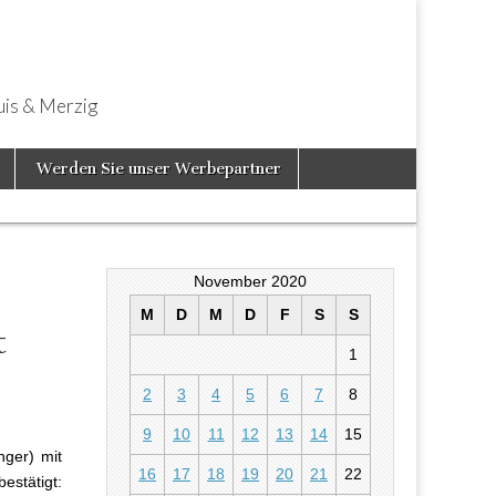
uis & Merzig
Werden Sie unser Werbepartner
November 2020
M
D
M
D
F
S
S
t
1
2
3
4
5
6
7
8
ben sich
nde in Sicht
9
10
11
12
13
14
15
nger) mit
16
17
18
19
20
21
22
estätigt: