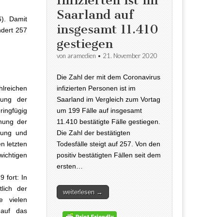
Infizierten ist im
Saarland auf
6). Damit
insgesamt 11.410
ndert 257
gestiegen
von
aramedien
•
21. November 2020
Die Zahl der mit dem Coronavirus
infizierten Personen ist im
lreichen
Saarland im Vergleich zum Vortag
rung der
um 199 Fälle auf insgesamt
ringfügig
11.410 bestätigte Fälle gestiegen.
hung der
Die Zahl der bestätigten
lung und
Todesfälle steigt auf 257. Von den
n letzten
positiv bestätigten Fällen seit dem
ichtigen
ersten…
 fort: In
lich der
weiterlesen →
e vielen
 auf das