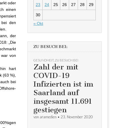
arkt oder
23
24
25
26
27
28
29
rch einen
30
pensiert
 bei den
« Okt
den.
mann, der
018: „Die
ZU BESUCH BEI:
echmarkt
 war von
GESUNDHEIT
,
ZU BESUCH BEI
Zahl der mit
hin hart
COVID-19
k (63 %),
 auch bei
Infizierten ist im
ffshore-
Saarland auf
insgesamt 11.691
gestiegen
von
aramedien
•
23. November 2020
100%igen