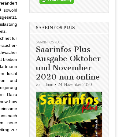
verändert
U sowohl
sgesetzt.
uslastung
SAARINFOS PLUS
enz.
chnet für
SAARINFOS PLUS
raucher-
Saarinfos Plus –
chwacher
Ausgabe Oktober
t bleiben
und November
 Hartmann
m leicht
2020 nun online
iben und
von
admin
•
24. November 2020
eigerung
en. Dazu
Know-how
einsame
 uns nach
ent neue
itrag zur