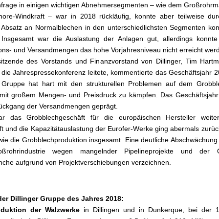
frage in einigen wichtigen Abnehmersegmenten – wie dem Großrohrm
hore-Windkraft – war in 2018 rückläufig, konnte aber teilweise du
Absatz an Normalblechen in den unterschiedlichsten Segmenten kom
 Insgesamt war die Auslastung der Anlagen gut, allerdings konnte
ons- und Versandmengen das hohe Vorjahresniveau nicht erreicht wer
itzende des Vorstands und Finanzvorstand von Dillinger, Tim Hart
 die Jahrespressekonferenz leitete, kommentierte das Geschäftsjahr 2
r Gruppe hat hart mit den strukturellen Problemen auf dem Grobbl
 mit großem Mengen- und Preisdruck zu kämpfen. Das Geschäftsjahr
ückgang der Versandmengen geprägt.
r das Grobblechgeschäft für die europäischen Hersteller weiter
 und die Kapazitätauslastung der Eurofer-Werke ging abermals zurüc
ie die Grobblechproduktion insgesamt. Eine deutliche Abschwächung
ßrohrindustrie wegen mangelnder Pipelineprojekte und der O
che aufgrund von Projektverschiebungen verzeichnen.
der Dillinger Gruppe des Jahres 2018:
oduktion der Walzwerke
in Dillingen und in Dunkerque, bei der 