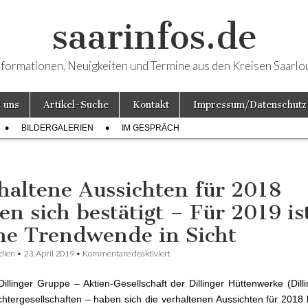
saarinfos.de
nformationen, Neuigkeiten und Termine aus den Kreisen Saarlo
 uns
Artikel-Suche
Kontakt
Impressum/Datenschutz
BILDERGALERIEN
IM GESPRÄCH
haltene Aussichten für 2018
en sich bestätigt – Für 2019 is
ne Trendwende in Sicht
dien
•
23. April 2019
•
Kommentare deaktiviert
für Verhaltene Aussichten für 2018 ha
bestätigt – Für 2019 ist keine Trendwe
Dillinger Gruppe – Aktien-Gesellschaft der Dillinger Hüttenwerke (Dilli
chtergesellschaften – haben sich die verhaltenen Aussichten für 2018 b