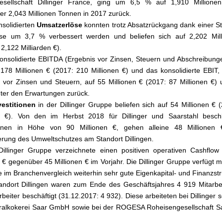
gesellschaft Dillinger France, ging um 6,5 % auf 1,910 Millione
r 2,043 Millionen Tonnen in 2017 zurück.
nsolidierten
Umsatzerlöse
konnten trotz Absatzrückgang dank einer S
öse um 3,7 % verbessert werden und beliefen sich auf 2,202 Mill
 2,122 Milliarden €).
onsolidierte EBITDA
(Ergebnis vor Zinsen, Steuern und Abschreibunge
 178 Millionen € (2017: 210 Millionen €) und das konsolidierte EBIT,
 vor Zinsen und Steuern, auf 55 Millionen € (2017: 87 Millionen €) 
nter den Erwartungen zurück.
vestitionen
in der Dillinger Gruppe beliefen sich auf 54 Millionen € 
en €). Von den im Herbst 2018 für Dillinger und Saarstahl besch
tionen in Höhe von 90 Millionen €, gehen alleine 48 Millionen 
rung des Umweltschutzes am Standort Dillingen.
illinger Gruppe verzeichnete einen positiven operativen Cashflo
n € gegenüber 45 Millionen € im Vorjahr. Die Dillinger Gruppe verfügt m
e im Branchenvergleich weiterhin sehr gute Eigenkapital- und Finanzstr
ndort Dillingen waren zum Ende des Geschäftsjahres 4 919 Mitarbe
rbeiter
beschäftigt (31.12.2017: 4 932). Diese arbeiteten bei Dillinger s
ralkokerei Saar GmbH sowie bei der ROGESA Roheisengesellschaft S