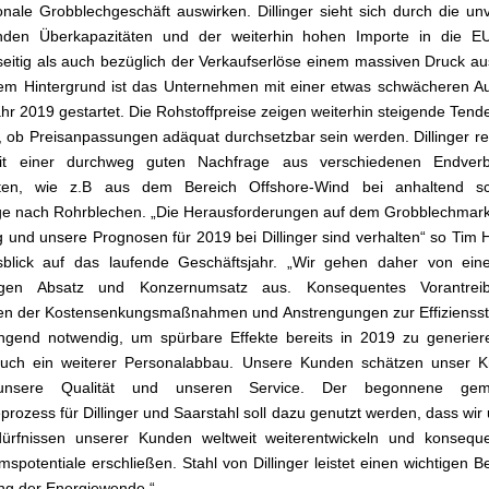
ionale Grobblechgeschäft auswirken. Dillinger sieht sich durch die un
nden Überkapazitäten und der weiterhin hohen Importe in die E
itig als auch bezüglich der Verkaufserlöse einem massiven Druck au
em Hintergrund ist das Unternehmen mit einer etwas schwächeren A
ahr 2019 gestartet. Die Rohstoffpreise zeigen weiterhin steigende Tend
t, ob Preisanpassungen adäquat durchsetzbar sein werden. Dillinger re
t einer durchweg guten Nachfrage aus verschiedenen Endverb
en, wie z.B aus dem Bereich Offshore-Wind bei anhaltend s
e nach Rohrblechen. „Die Herausforderungen auf dem Grobblechmark
g und unsere Prognosen für 2019 bei Dillinger sind verhalten“ so Tim
blick auf das laufende Geschäftsjahr. „Wir gehen daher von eine
figen Absatz und Konzernumsatz aus. Konsequentes Vorantre
en der Kostensenkungsmaßnahmen und Anstrengungen zur Effiziensst
ngend notwendig, um spürbare Effekte bereits in 2019 zu generier
auch ein weiterer Personalabbau. Unsere Kunden schätzen unser 
unsere Qualität und unseren Service. Der begonnene gem
eprozess für Dillinger und Saarstahl soll dazu genutzt werden, dass wir
ürfnissen unserer Kunden weltweit weiterentwickeln und konsequ
spotentiale erschließen. Stahl von Dillinger leistet einen wichtigen Be
ng der Energiewende.“