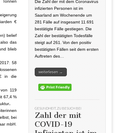
n Tonnen
Die Zahl der mit dem Coronavirus
infizierten Personen ist im
teigerung
Saarland am Wochenende um
iarden €
281 Fälle auf insgesamt 11.691
bestätigte Fälle gestiegen. Die
n) belief
Zahl der bestätigten Todesfälle
 also das
steigt auf 261. Von den positiv
und blieb
bestätigten Fällen seit dem ersten
Auftreten des…
(2017: 58
lossenen
weiterlesen →
€ in die
w
von 119
it 67,4 %
uktur
.
GESUNDHEIT
,
ZU BESUCH BEI
iterinnen
Zahl der mit
elbst, bei
COVID-19
aar mbH.