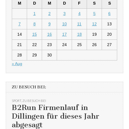
M
D
M
D
F
S
S
1
2
3
4
5
6
7
8
9
10
11
12
13
14
15
16
17
18
19
20
21
22
23
24
25
26
27
28
29
30
« Aug
ZU BESUCH BEI:
SPORT
,
ZU BESUCH BEI
B2Run Firmenlauf in
Dillingen für dieses Jahr
abgesagt