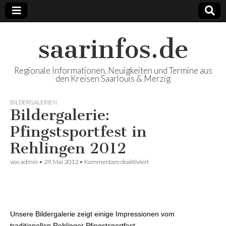
saarinfos.de
Regionale Informationen, Neuigkeiten und Termine aus
den Kreisen Saarlouis & Merzig
BILDERGALERIEN
Bildergalerie:
Pfingstsportfest in
Rehlingen 2012
von
admin
•
29. Mai 2012
•
Kommentare deaktiviert
für Bildergalerie:
Pfingstsportfest in Rehlingen
2012
Unsere Bildergalerie zeigt einige Impressionen vom
traditionellen Rehlinger Pfingstsportfest,