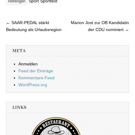
Sport Sportfest
Rehlingen
← SAAR-PEDAL stärkt
Marion Jost zur OB Kandidatin
Beitragsnavigation
Bedeutung als Urlaubsregion
der CDU nominiert →
META
Anmelden
Feed der Einträge
Kommentare-Feed
WordPress.org
LINKS