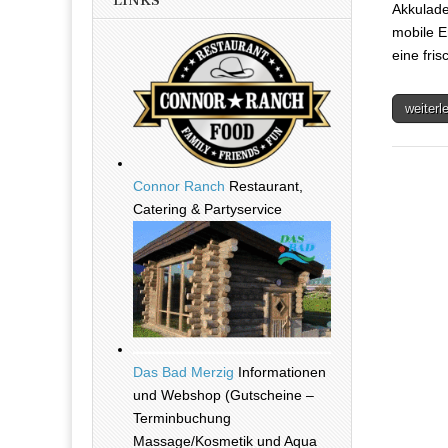
LINKS
Akkulade
mobile E
eine fri
weiter
Connor Ranch
Restaurant,
Catering & Partyservice
Das Bad Merzig
Informationen
und Webshop (Gutscheine –
Terminbuchung
Massage/Kosmetik und Aqua