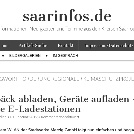
saarinfos.de
nformationen, Neuigkeiten und Termine aus den Kreisen Saarlo
 uns
Artikel-Suche
Kontakt
Impressum/Datenschutz
BILDERGALERIEN
IM GESPRÄCH
GWORT:
FÖRDERUNG REGIONALER KLIMASCHUTZPROJE
äck abladen, Geräte aufladen 
e E-Ladestationen
dien
•
01. Februar 2019
•
Kommentare deaktiviert
für Gepäck abladen, Geräte auflad
Ladestationen
eiem WLAN der Stadtwerke Merzig GmbH folgt nun einfaches und beq