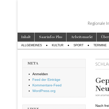
Regionale I
Weiter zum Inhalt
Inhalt
Saarinfos Plus
Arbeitsmarkt
Über
Hauptmenü
ALLGEMEINES
KULTUR
SPORT
TERMINE
Untermenü
META
SCHLA
Anmelden
Gep
Feed der Einträge
Kommentare-Feed
Neu
WordPress.org
von
arame
Nach fr