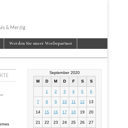
uis & Merzig
Werden Sie unser Werbepartner
September 2020
KTE
M
D
M
D
F
S
S
1
2
3
4
5
6
–
7
8
9
10
11
12
13
en – Neue E-
14
15
16
17
18
19
20
21
22
23
24
25
26
27
uemes