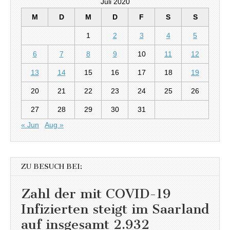
Juli 2020
M
D
M
D
F
S
S
1
2
3
4
5
6
7
8
9
10
11
12
13
14
15
16
17
18
19
20
21
22
23
24
25
26
27
28
29
30
31
« Jun
Aug »
ZU BESUCH BEI:
Zahl der mit COVID-19
Infizierten steigt im Saarland
auf insgesamt 2.932