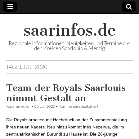
saarinfos.de
Regionale Informationen, Neuigkeiten und Termine aus
den Kreisen Saarlouis & Merzig
TAG: 3. JULI 2020
Team der Royals Saarlouis
nimmt Gestalt an
von
aramedien
•
03. Juli 2020
•
Kommentare deaktiviert
für Team der Royals
Saarlouis nimmt Gestalt
an
Die Royals arbeiten mit Hochdruck an der Zusammenstellung
ihres neuen Kaders. Neu hinzu kommt Inés Nezerwa, die im
zentralafrikanischen Burundi zu Hause ist. Die 26-jährige