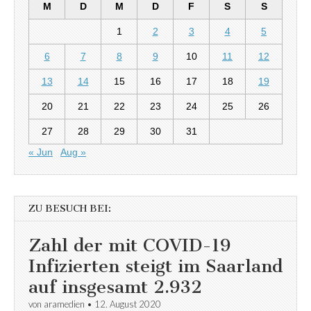
M
D
M
D
F
S
S
1
2
3
4
5
6
7
8
9
10
11
12
13
14
15
16
17
18
19
20
21
22
23
24
25
26
27
28
29
30
31
« Jun
Aug »
ZU BESUCH BEI:
Zahl der mit COVID-19
Infizierten steigt im Saarland
auf insgesamt 2.932
von
aramedien
•
12. August 2020