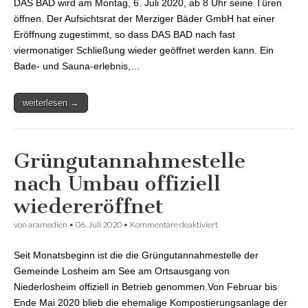
DAS BAD wird am Montag, 6. Juli 2020, ab 8 Uhr seine Türen
Maximale Besucherzahl:
700 Besuchern
öffnen. Der Aufsichtsrat der Merziger Bäder GmbH hat einer
Eröffnung zugestimmt, so dass DAS BAD nach fast
viermonatiger Schließung wieder geöffnet werden kann. Ein
Bade- und Sauna-erlebnis,…
weiterlesen →
Grüngutannahmestelle
nach Umbau offiziell
wiedereröffnet
von
aramedien
•
06. Juli 2020
•
Kommentare deaktiviert
für
Grüngutannahmestelle
nach Umbau offiziell
Seit Monatsbeginn ist die die Grüngutannahmestelle der
wiedereröffnet
Gemeinde Losheim am See am Ortsausgang von
Niederlosheim offiziell in Betrieb genommen.Von Februar bis
Ende Mai 2020 blieb die ehemalige Kompostierungsanlage der