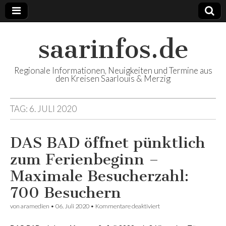
saarinfos.de
Regionale Informationen, Neuigkeiten und Termine aus
den Kreisen Saarlouis & Merzig
TAG: 6. JULI 2020
DAS BAD öffnet pünktlich
zum Ferienbeginn –
Maximale Besucherzahl:
700 Besuchern
von
aramedien
•
06. Juli 2020
•
Kommentare deaktiviert
für DAS BAD öffnet
pünktlich zum
Ferienbeginn –