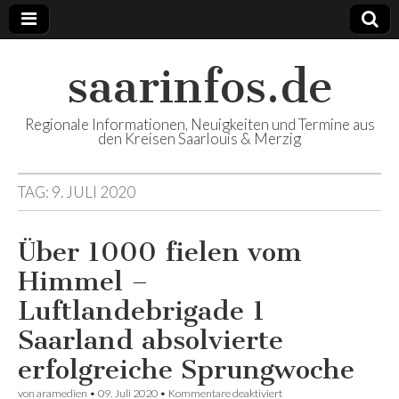
saarinfos.de
Regionale Informationen, Neuigkeiten und Termine aus
den Kreisen Saarlouis & Merzig
TAG: 9. JULI 2020
Über 1000 fielen vom
Himmel –
Luftlandebrigade 1
Saarland absolvierte
erfolgreiche Sprungwoche
von
aramedien
•
09. Juli 2020
•
Kommentare deaktiviert
für Über 1000 fielen vom