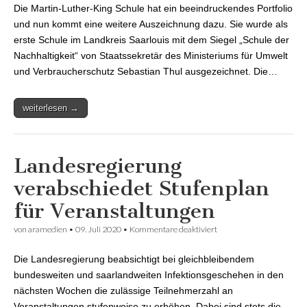
Die Martin-Luther-King Schule hat ein beeindruckendes Portfolio
Nachhaltigkeit“
und nun kommt eine weitere Auszeichnung dazu. Sie wurde als
erste Schule im Landkreis Saarlouis mit dem Siegel „Schule der
Nachhaltigkeit“ von Staatssekretär des Ministeriums für Umwelt
und Verbraucherschutz Sebastian Thul ausgezeichnet. Die…
weiterlesen →
Landesregierung
verabschiedet Stufenplan
für Veranstaltungen
von
aramedien
•
09. Juli 2020
•
Kommentare deaktiviert
für Landesregierung
verabschiedet
Stufenplan für
Die Landesregierung beabsichtigt bei gleichbleibendem
Veranstaltungen
bundesweiten und saarlandweiten Infektionsgeschehen in den
nächsten Wochen die zulässige Teilnehmerzahl an
Veranstaltungen stufenweise zu erhöhen. Dabei sind stets die