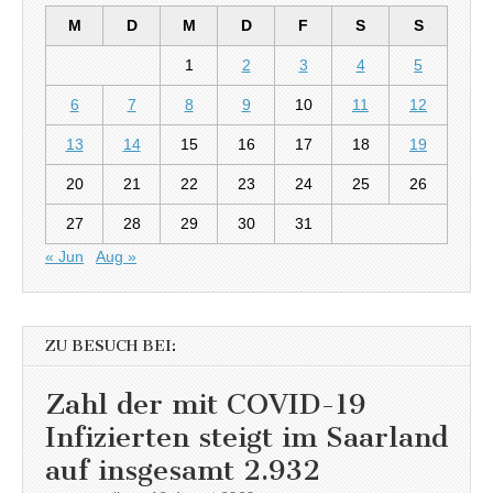
M
D
M
D
F
S
S
1
2
3
4
5
6
7
8
9
10
11
12
13
14
15
16
17
18
19
20
21
22
23
24
25
26
27
28
29
30
31
« Jun
Aug »
ZU BESUCH BEI:
Zahl der mit COVID-19
Infizierten steigt im Saarland
auf insgesamt 2.932