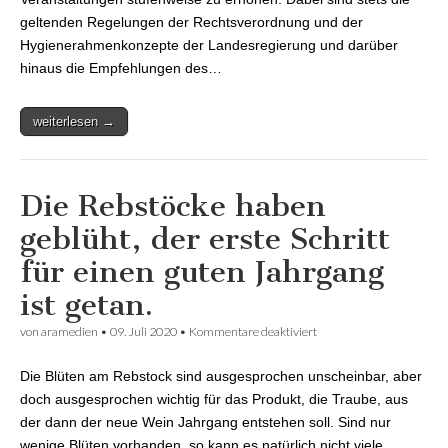
geltenden Regelungen der Rechtsverordnung und der
Hygienerahmenkonzepte der Landesregierung und darüber
hinaus die Empfehlungen des…
weiterlesen →
Die Rebstöcke haben
geblüht, der erste Schritt
für einen guten Jahrgang
ist getan.
von
aramedien
•
09. Juli 2020
•
Kommentare deaktiviert
für Die Rebstöcke haben
geblüht, der erste Schritt
für einen guten
Die Blüten am Rebstock sind ausgesprochen unscheinbar, aber
Jahrgang ist getan.
doch ausgesprochen wichtig für das Produkt, die Traube, aus
der dann der neue Wein Jahrgang entstehen soll. Sind nur
wenige Blüten vorhanden, so kann es natürlich nicht viele