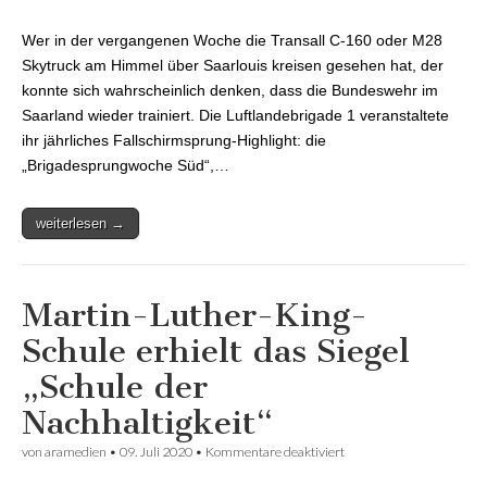
Himmel –
Luftlandebrigade 1
Wer in der vergangenen Woche die Transall C-160 oder M28
Saarland absolvierte
erfolgreiche
Skytruck am Himmel über Saarlouis kreisen gesehen hat, der
Sprungwoche
konnte sich wahrscheinlich denken, dass die Bundeswehr im
Saarland wieder trainiert. Die Luftlandebrigade 1 veranstaltete
ihr jährliches Fallschirmsprung-Highlight: die
„Brigadesprungwoche Süd“,…
weiterlesen →
Martin-Luther-King-
Schule erhielt das Siegel
„Schule der
Nachhaltigkeit“
von
aramedien
•
09. Juli 2020
•
Kommentare deaktiviert
für Martin-Luther-King-
Schule erhielt das Siegel
„Schule der