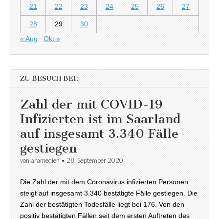
21
22
23
24
25
26
27
28
29
30
« Aug
Okt »
ZU BESUCH BEI:
Zahl der mit COVID-19
Infizierten ist im Saarland
auf insgesamt 3.340 Fälle
gestiegen
von
aramedien
•
28. September 2020
Die Zahl der mit dem Coronavirus infizierten Personen
steigt auf insgesamt 3.340 bestätigte Fälle gestiegen. Die
Zahl der bestätigten Todesfälle liegt bei 176. Von den
positiv bestätigten Fällen seit dem ersten Auftreten des