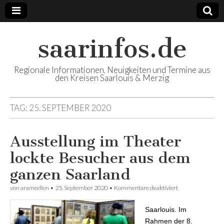
saarinfos.de
Regionale Informationen, Neuigkeiten und Termine aus
den Kreisen Saarlouis & Merzig
TAG:
25. SEPTEMBER 2020
Ausstellung im Theater
lockte Besucher aus dem
ganzen Saarland
von
aramedien
•
25. September 2020
•
Kommentare deaktiviert
für Ausstellung
im Theater lockte
Besucher aus
Saarlouis. Im
dem ganzen
Saarland
Rahmen der 8.