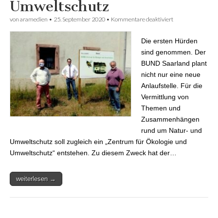
Umweltschutz
von
aramedien
•
25. September 2020
•
Kommentare deaktiviert
für Ehemaliges
Lebacher
Bauernhaus wird
Die ersten Hürden
ein Zentrum für
Ökologie und
sind genommen. Der
Umweltschutz
BUND Saarland plant
nicht nur eine neue
Anlaufstelle. Für die
Vermittlung von
Themen und
Zusammenhängen
rund um Natur- und
Umweltschutz soll zugleich ein „Zentrum für Ökologie und
Umweltschutz“ entstehen. Zu diesem Zweck hat der…
weiterlesen →