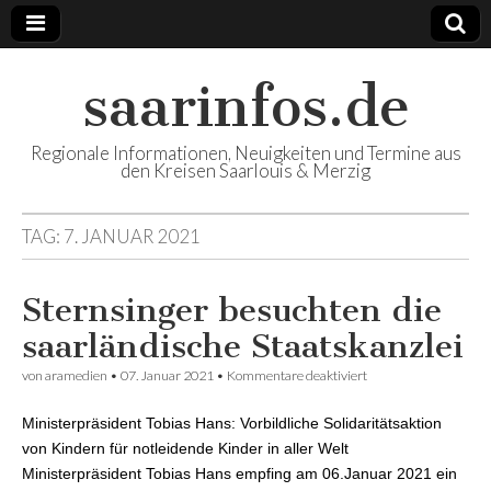
saarinfos.de
Regionale Informationen, Neuigkeiten und Termine aus
den Kreisen Saarlouis & Merzig
TAG:
7. JANUAR 2021
Sternsinger besuchten die
saarländische Staatskanzlei
von
aramedien
•
07. Januar 2021
•
Kommentare deaktiviert
für Sternsinger
besuchten die
saarländische
Ministerpräsident Tobias Hans: Vorbildliche Solidaritätsaktion
Staatskanzlei
von Kindern für notleidende Kinder in aller Welt
Ministerpräsident Tobias Hans empfing am 06.Januar 2021 ein