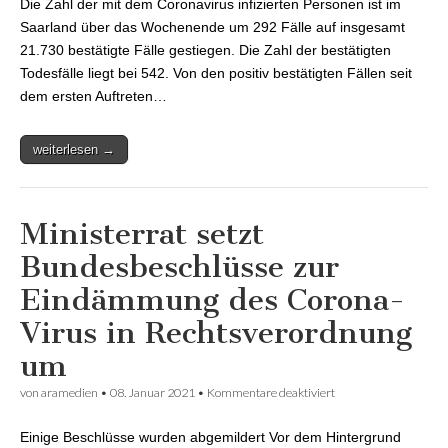
Die Zahl der mit dem Coronavirus infizierten Personen ist im
Saarland auf
insgesamt 21.730
Saarland über das Wochenende um 292 Fälle auf insgesamt
gestiegen
21.730 bestätigte Fälle gestiegen. Die Zahl der bestätigten
Todesfälle liegt bei 542. Von den positiv bestätigten Fällen seit
dem ersten Auftreten…
weiterlesen →
Ministerrat setzt
Bundesbeschlüsse zur
Eindämmung des Corona-
Virus in Rechtsverordnung
um
von
aramedien
•
08. Januar 2021
•
Kommentare deaktiviert
für Ministerrat setzt
Bundesbeschlüsse
zur Eindämmung des
Einige Beschlüsse wurden abgemildert Vor dem Hintergrund
Corona-Virus in