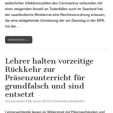
Rechtsverordnung
weiterhoher Infektionszahlen des Coronavirus verbunden mit
um
einer steigenden Anzahl an Todesfällen auch im Saarland hat
der saarländische Ministerrat eine Rechtsverordnung erlassen,
die eine weitgehende Umsetzung der am Dienstag in der MPK
mit der…
weiterlesen →
Lehrer halten vorzeitige
Rückkehr zur
Präsenzunterricht für
grundfalsch und sind
entsetzt
von
aramedien
•
08. Januar 2021
•
Kommentare deaktiviert
für Lehrer halten
vorzeitige Rückkehr
zur
Lehrerverbände liegen im Widerstreit mit Elternverbänden und