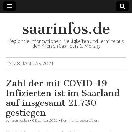
saarinfos.de
Regionale Informationen, Neuigkeiten und Termine aus
den Kreisen Saarlouis & Merzig
TAG:
8. JANUAR 2021
Zahl der mit COVID-19
Infizierten ist im Saarland
auf insgesamt 21.730
gestiegen
von
aramedien
•
08. Januar 2021
•
Kommentare deaktiviert
für Zahl der mit
COVID-19
Infizierten ist im