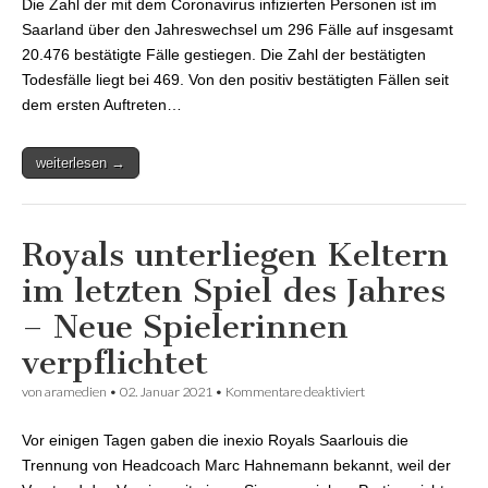
Die Zahl der mit dem Coronavirus infizierten Personen ist im
Saarland auf
insgesamt 20.476
Saarland über den Jahreswechsel um 296 Fälle auf insgesamt
gestiegen
20.476 bestätigte Fälle gestiegen. Die Zahl der bestätigten
Todesfälle liegt bei 469. Von den positiv bestätigten Fällen seit
dem ersten Auftreten…
weiterlesen →
Royals unterliegen Keltern
im letzten Spiel des Jahres
– Neue Spielerinnen
verpflichtet
von
aramedien
•
02. Januar 2021
•
Kommentare deaktiviert
für Royals
unterliegen Keltern
im letzten Spiel des
Vor einigen Tagen gaben die inexio Royals Saarlouis die
Jahres – Neue
Spielerinnen
Trennung von Headcoach Marc Hahnemann bekannt, weil der
verpflichtet