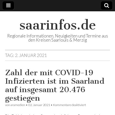
saarinfos.de
Regionale Informationen, Neuigkeiten und Termine aus
den Kreisen Saarlouis & Merzig
TAG:
2. JANUAR 2021
Zahl der mit COVID-19
Infizierten ist im Saarland
auf insgesamt 20.476
gestiegen
von
aramedien
•
02. Januar 2021
•
Kommentare deaktiviert
für Zahl der mit
COVID-19
Infizierten ist im