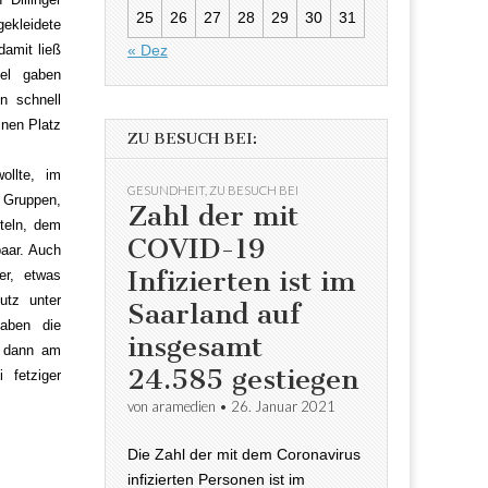
25
26
27
28
29
30
31
ekleidete
« Dez
damit ließ
kel gaben
n schnell
inen Platz
ZU BESUCH BEI:
ollte, im
GESUNDHEIT
,
ZU BESUCH BEI
 Gruppen,
Zahl der mit
teln, dem
COVID-19
aar. Auch
Infizierten ist im
er, etwas
utz unter
Saarland auf
gaben die
insgesamt
h dann am
24.585 gestiegen
 fetziger
von
aramedien
•
26. Januar 2021
Die Zahl der mit dem Coronavirus
infizierten Personen ist im