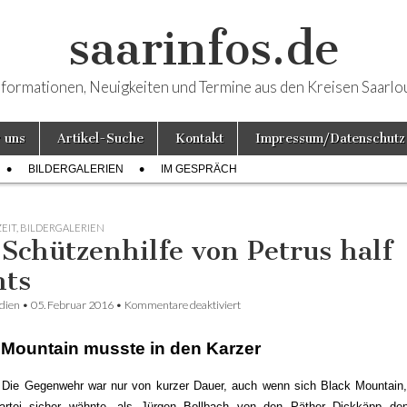
saarinfos.de
nformationen, Neuigkeiten und Termine aus den Kreisen Saarlo
 uns
Artikel-Suche
Kontakt
Impressum/Datenschutz
BILDERGALERIEN
IM GESPRÄCH
ZEIT
,
BILDERGALERIEN
 Schützenhilfe von Petrus half
hts
dien
•
05. Februar 2016
•
Kommentare deaktiviert
für Die Schützenhilfe von Petrus hal
 Mountain musste in den Karzer
. Die Gegenwehr war nur von kurzer Dauer, auch wenn sich Black Mountain,
artei sicher wähnte, als Jürgen Bollbach von den Päther Dickkäpp den 