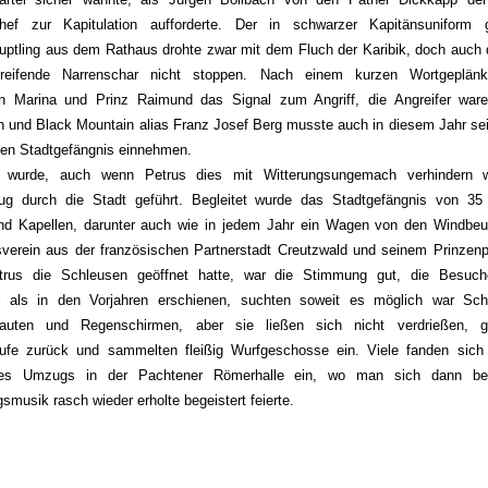
hef zur Kapitulation aufforderte. Der in schwarzer Kapitänsuniform g
uptling aus dem Rathaus drohte zwar mit dem Fluch der Karibik, doch auch 
reifende Narrenschar nicht stoppen. Nach einem kurzen Wortgeplän
in Marina und Prinz Raimund das Signal zum Angriff, die Angreifer ware
ch und Black Mountain alias Franz Josef Berg musste auch in diesem Jahr se
den Stadtgefängnis einnehmen.
wurde, auch wenn Petrus dies mit Witterungsungemach verhindern w
ug durch die Stadt geführt. Begleitet wurde das Stadtgefängnis von 35
d Kapellen, darunter auch wie in jedem Jahr ein Wagen von den Windbeu
verein aus der französischen Partnerstadt Creutzwald und seinem Prinzenp
rus die Schleusen geöffnet hatte, war die Stimmung gut, die Besuch
er als in den Vorjahren erschienen, suchten soweit es möglich war Sch
auten und Regenschirmen, aber sie ließen sich nicht verdrießen, 
rufe zurück und sammelten fleißig Wurfgeschosse ein. Viele fanden sic
des Umzugs in der Pachtener Römerhalle ein, wo man sich dann bei
musik rasch wieder erholte begeistert feierte.