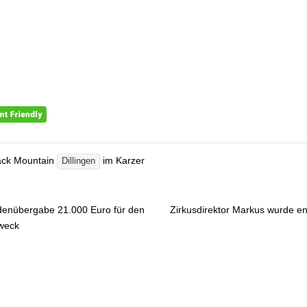
ack Mountain
im Karzer
Dillingen
enübergabe 21.000 Euro für den
Zirkusdirektor Markus wurde e
gsnavigation
weck