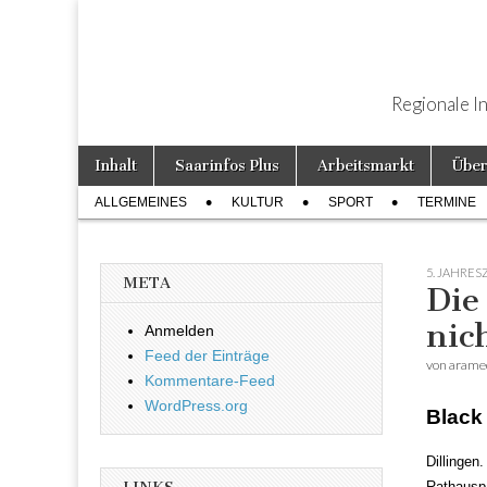
Regionale I
Weiter zum Inhalt
Inhalt
Saarinfos Plus
Arbeitsmarkt
Über
Hauptmenü
ALLGEMEINES
KULTUR
SPORT
TERMINE
Untermenü
5. JAHRES
META
Die
nic
Anmelden
Feed der Einträge
von
arame
Kommentare-Feed
WordPress.org
Black
Dillingen
Rathausp