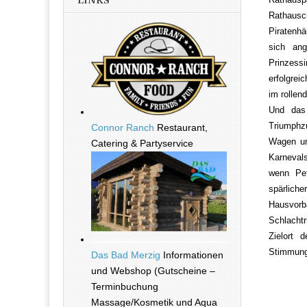
LINKS
Rathausc
Piratenhä
sich ang
Prinzess
erfolgrei
im rollen
Und das 
Triumphz
Connor Ranch
Restaurant,
Wagen un
Catering & Partyservice
Karnevals
wenn Pet
spärlich
Hausvorb
Schlacht
Zielort 
Stimmungs
Das Bad Merzig
Informationen
und Webshop (Gutscheine –
Terminbuchung
Massage/Kosmetik und Aqua