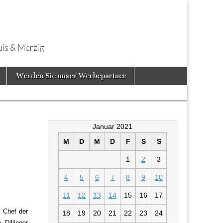
uis & Merzig
Werden Sie unser Werbepartner
Januar 2021
M
D
M
D
F
S
S
1
2
3
f nichts
4
5
6
7
8
9
10
11
12
13
14
15
16
17
 Chef der
18
19
20
21
22
23
24
Dillinger