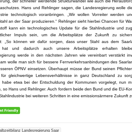
sierung, der schneller werdende Strukturwandel wie auch die Herausfo
aschutzes. Hans und Rehlinger sagen, die Landesregierung wolle di
strie technologisch voranbringen. „Wir wollen Vorreiter werden un
tahl an der Saar produzieren.“ Rehlinger sieht hierbei Chancen für Was
toff kann ein technologisches Update für die Stahlindustrie und zug
ftlicher Impuls sein, um die Arbeitsplätze der Zukunft zu sicher
rt: „So können wir dafür sorgen, dass unser Stahl aus dem Saarl
 hat und dadurch auch unsere Arbeitsplätze erhalten bleib
gierung werde in den nächsten Jahren wie vereinbart verstärkt inv
am wolle man sich für bessere Fernverkehrsanbindungen des Saarla
sseren ÖPNV einsetzen. Überhaupt müsse der Bund seinen Pflichten
 für gleichwertige Lebensverhältnisse in ganz Deutschland zu sor
d habe etwa bei der Entschuldung der Kommunen vorgelegt, nun m
, so Hans und Rehlinger. Auch fordern beide den Bund und die EU-K
 Stahlindustrie bei weiteren Schritten in eine emissionsärmere Zukunft z
albzeitbilanz Landesregierung Saar