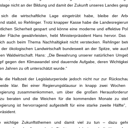
slage nicht an der Bildung und damit der Zukunft unseres Landes gespa
sich die wirtschaftliche Lage eingetrübt habe, bleibe der Arbe
nd stabil, so Rehlinger. Trotz knapper Kasse habe die Landesregierun
ntlichen Sicherheit gespart und könne eine moderne und effektive Poli
der Fläche gewährleisten, hebt Ministerpräsident Hans hervor. Das
ch auch beim Thema Nachhaltigkeit nicht verstecken. Rehlinger be
i der ökologischen Landwirtschaft bundesweit an der Spitze, wie auc
en Waldwirtschaft. Hans: „Die Bewahrung unserer natürlichen Umge
f gegen den Klimawandel sind dauernde Aufgabe, deren Wichtigkeit
ten Jahren zu oft unterschätzt wurde.“
e die Halbzeit der Legislaturperiode jedoch nicht nur zur Rückscha
 beide klar. Bei einer Regierungsklausur in knapp zwei Wochen 
egierung zusammenkommen, um über die großen Herausforderu
 zu beraten und die Weichen für die kommenden Monate zu stell
gierung ist hervorragend aufgestellt für eine starke zweite Hälfte“,
präsident.
 wichtige Zukunftsthemen und damit viel zu tun – dazu geh