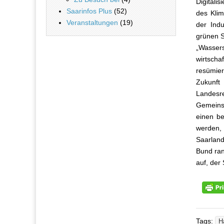
Digitali
Saarinfos Plus
(52)
des Klim
Veranstaltungen
(19)
der Indu
grünen S
„Wassers
wirtscha
resümie
Zukunft
Landesre
Gemeins
einen be
werden,
Saarlan
Bund ran
auf, der
Tags:
H