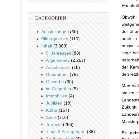
Haushalt
Obwohl 
KATEGORIEN
weitgehe
der öffe
Ausstellungen
(30)
auch in 
Bildergalerien
(110)
müsse si
Inhalt
(3.989)
liege be
5. Jahreszeit
(88)
naturnah
Allgemeines
(2.267)
der Kamp
Arbeitsmarkt
(18)
den letz
Gesundheit
(75)
Gewerbe
(30)
Man woll
im Gespräch
(5)
stellen
Immobilien
(4)
Landesr
Jubiläen
(18)
Zukunft
Kultur
(167)
Landesre
Sport
(716)
Minister
Termine
(266)
Tipps & Anregungen
(36)
Es gebe
Zu Besuch bei
(4)