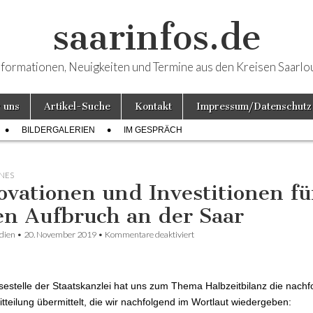
saarinfos.de
nformationen, Neuigkeiten und Termine aus den Kreisen Saarlo
 uns
Artikel-Suche
Kontakt
Impressum/Datenschutz
BILDERGALERIEN
IM GESPRÄCH
NES
ovationen und Investitionen fü
en Aufbruch an der Saar
dien
•
20. November 2019
•
Kommentare deaktiviert
für Innovationen und Investition
Aufbruch an der Saar
sestelle der Staatskanzlei hat uns zum Thema Halbzeitbilanz die nach
tteilung übermittelt, die wir nachfolgend im Wortlaut wiedergeben: