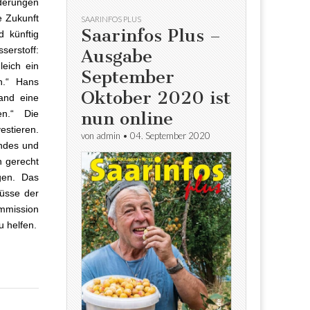
rderungen
e Zukunft
SAARINFOS PLUS
Saarinfos Plus –
d künftig
serstoff:
Ausgabe
leich ein
September
n.“ Hans
Oktober 2020 ist
and eine
nun online
en.“ Die
estieren.
von
admin
•
04. September 2020
ndes und
 gerecht
gen. Das
üsse der
ommission
u helfen.