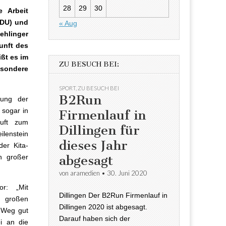
28
29
30
 Arbeit
CDU) und
« Aug
Rehlinger
unft des
ißt es im
ZU BESUCH BEI:
esondere
SPORT
,
ZU BESUCH BEI
B2Run
dung der
sogar in
Firmenlauf in
Luft zum
Dillingen für
ilenstein
dieses Jahr
der Kita-
abgesagt
in großer
von
aramedien
•
30. Juni 2020
r: „Mit
Dillingen Der B2Run Firmenlauf in
 großen
Dillingen 2020 ist abgesagt.
 Weg gut
Darauf haben sich der
i an die