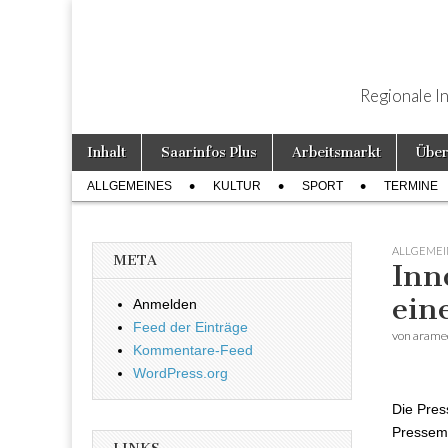
Regionale I
Weiter zum Inhalt
Inhalt
Saarinfos Plus
Arbeitsmarkt
Über
Hauptmenü
ALLGEMEINES
KULTUR
SPORT
TERMINE
Untermenü
ALLGEMEI
META
Inn
ein
Anmelden
Feed der Einträge
von
arame
Kommentare-Feed
WordPress.org
Die Pres
Pressemi