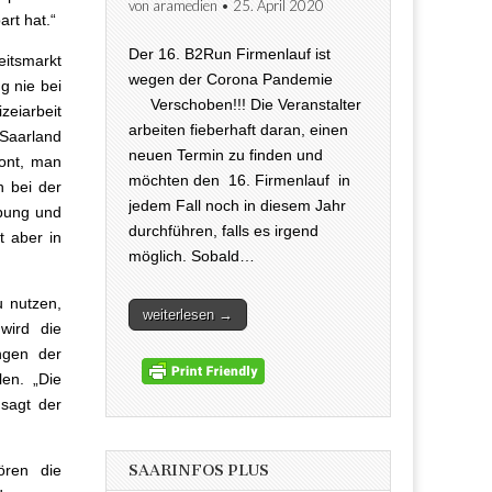
von
aramedien
•
25. April 2020
rt hat.“
Der 16. B2Run Firmenlauf ist
itsmarkt
wegen der Corona Pandemie
g nie bei
Verschoben!!! Die Veranstalter
zeiarbeit
arbeiten fieberhaft daran, einen
 Saarland
neuen Termin zu finden und
tont, man
möchten den 16. Firmenlauf in
h bei der
jedem Fall noch in diesem Jahr
bung und
durchführen, falls es irgend
 aber in
möglich. Sobald…
u nutzen,
weiterlesen →
wird die
ngen der
en. „Die
 sagt der
SAARINFOS PLUS
ören die