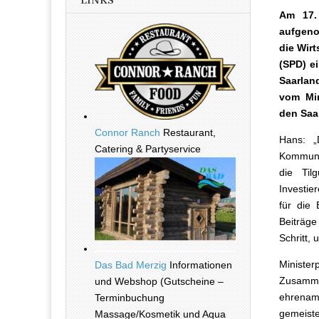
LINKS
Am 17.
aufgeno
die Wirt
(SPD) ei
Saarland
vom Min
den Saa
Connor Ranch
Restaurant,
Hans: „
Catering & Partyservice
Kommune
die Til
Investie
für die 
Beiträge
Schritt,
Minist
Das Bad Merzig
Informationen
Zusamm
und Webshop (Gutscheine –
ehrenam
Terminbuchung
gemeiste
Massage/Kosmetik und Aqua