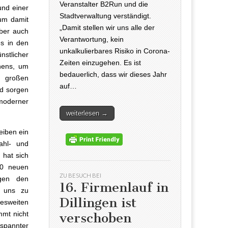
Veranstalter B2Run und die
nd einer
Stadtverwaltung verständigt.
 um damit
„Damit stellen wir uns alle der
aber auch
Verantwortung, kein
s in den
unkalkulierbares Risiko in Corona-
nstlicher
Zeiten einzugehen. Es ist
hens, um
bedauerlich, dass wir dieses Jahr
t großen
auf…
nd sorgen
oderner
weiterlesen →
leiben ein
tahl- und
 hat sich
00 neuen
ZU BESUCH BEI
egen den
16. Firmenlauf in
i uns zu
Dillingen ist
desweiten
mmt nicht
verschoben
espannter