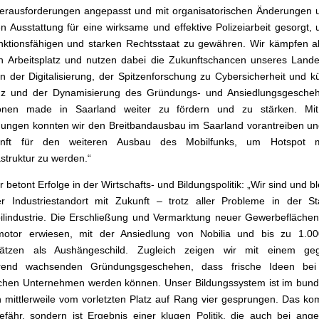
rausforderungen angepasst und mit organisatorischen Änderungen u
 Ausstattung für eine wirksame und effektive Polizeiarbeit gesorgt,
nktionsfähigen und starken Rechtsstaat zu gewähren. Wir kämpfen 
 Arbeitsplatz und nutzen dabei die Zukunftschancen unseres Lande
n der Digitalisierung, der Spitzenforschung zu Cybersicherheit und kü
genz und der Dynamisierung des Gründungs- und Ansiedlungsgesche
ionen made in Saarland weiter zu fördern und zu stärken. Mi
ungen konnten wir den Breitbandausbau im Saarland vorantreiben u
nft für den weiteren Ausbau des Mobilfunks, um Hotspot m
astruktur zu werden.“
 betont Erfolge in der Wirtschafts- und Bildungspolitik: „Wir sind und b
ver Industriestandort mit Zukunft – trotz aller Probleme in der S
lindustrie. Die Erschließung und Vermarktung neuer Gewerbeflächen
motor erwiesen, mit der Ansiedlung von Nobilia und bis zu 1.0
plätzen als Aushängeschild. Zugleich zeigen wir mit einem g
rend wachsenden Gründungsgeschehen, dass frische Ideen be
ichen Unternehmen werden können. Unser Bildungssystem ist im bun
h mittlerweile vom vorletzten Platz auf Rang vier gesprungen. Das ko
fähr, sondern ist Ergebnis einer klugen Politik, die auch bei ang