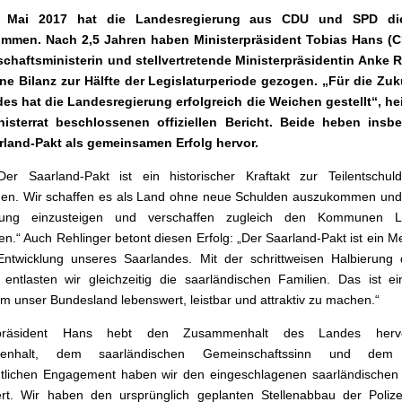
 Mai 2017 hat die Landesregierung aus CDU und SPD die
mmen. Nach 2,5 Jahren haben Ministerpräsident Tobias Hans (
schaftsministerin und stellvertretende Ministerpräsidentin Anke 
ne Bilanz zur Hälfte der Legislaturperiode gezogen. „Für die Zuk
es hat die Landesregierung erfolgreich die Weichen gestellt“, he
isterrat beschlossenen offiziellen Bericht. Beide heben insb
rland-Pakt als gemeinsamen Erfolg hervor.
Der Saarland-Pakt ist ein historischer Kraftakt zur Teilentschul
n. Wir schaffen es als Land ohne neue Schulden auszukommen und 
gung einzusteigen und verschaffen zugleich den Kommunen 
ren.“ Auch Rehlinger betont diesen Erfolg: „Der Saarland-Pakt ist ein Me
Entwicklung unseres Saarlandes. Mit der schrittweisen Halbierung 
 entlasten wir gleichzeitig die saarländischen Familien. Das ist e
 um unser Bundesland lebenswert, leistbar und attraktiv zu machen.“
erpräsident Hans hebt den Zusammenhalt des Landes hervo
enhalt, dem saarländischen Gemeinschaftssinn und dem
tlichen Engagement haben wir den eingeschlagenen saarländischen
rt. Wir haben den ursprünglich geplanten Stellenabbau der Polize