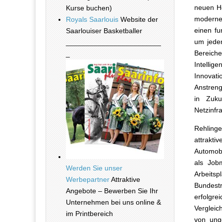
neuen He
Kurse buchen)
modernen
Royals Saarlouis
Website der
einen fu
Saarlouiser Basketballer
um jeden
________________________
Bereiche
_
Intelli
Innovat
Anstreng
in Zuku
Netzinfr
Rehlinger
attrakti
Automobi
als Job
Werden Sie unser
Arbeits
Werbepartner
Attraktive
Bundest
Angebote – Bewerben Sie Ihr
erfolgre
Unternehmen bei uns online &
Vergleic
im Printbereich
von unge