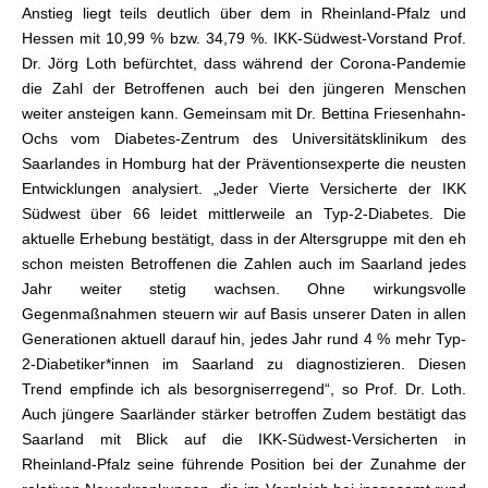
Anstieg liegt teils deutlich über dem in Rheinland-Pfalz und
Hessen mit 10,99 % bzw. 34,79 %. IKK-Südwest-Vorstand Prof.
Dr. Jörg Loth befürchtet, dass während der Corona-Pandemie
die Zahl der Betroffenen auch bei den jüngeren Menschen
weiter ansteigen kann. Gemeinsam mit Dr. Bettina Friesenhahn-
Ochs vom Diabetes-Zentrum des Universitätsklinikum des
Saarlandes in Homburg hat der Präventionsexperte die neusten
Entwicklungen analysiert. „Jeder Vierte Versicherte der IKK
Südwest über 66 leidet mittlerweile an Typ-2-Diabetes. Die
aktuelle Erhebung bestätigt, dass in der Altersgruppe mit den eh
schon meisten Betroffenen die Zahlen auch im Saarland jedes
Jahr weiter stetig wachsen. Ohne wirkungsvolle
Gegenmaßnahmen steuern wir auf Basis unserer Daten in allen
Generationen aktuell darauf hin, jedes Jahr rund 4 % mehr Typ-
2-Diabetiker*innen im Saarland zu diagnostizieren. Diesen
Trend empfinde ich als besorgniserregend“, so Prof. Dr. Loth.
Auch jüngere Saarländer stärker betroffen Zudem bestätigt das
Saarland mit Blick auf die IKK-Südwest-Versicherten in
Rheinland-Pfalz seine führende Position bei der Zunahme der