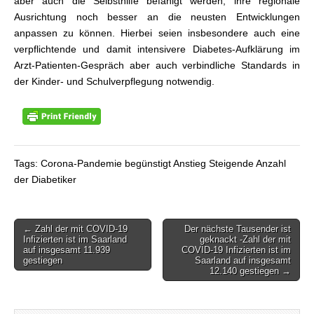
aber auch die Selbsthilfe befähigt werden, ihre regionale
Ausrichtung noch besser an die neusten Entwicklungen
anpassen zu können. Hierbei seien insbesondere auch eine
verpflichtende und damit intensivere Diabetes-Aufklärung im
Arzt-Patienten-Gespräch aber auch verbindliche Standards in
der Kinder- und Schulverpflegung notwendig.
Tags: Corona-Pandemie begünstigt Anstieg Steigende Anzahl
der Diabetiker
← Zahl der mit COVID-19
Der nächste Tausender ist
Beitragsnavigation
Infizierten ist im Saarland
geknackt -Zahl der mit
auf insgesamt 11.939
COVID-19 Infizierten ist im
gestiegen
Saarland auf insgesamt
12.140 gestiegen →