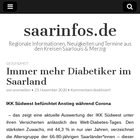
saarinfos.de
Regionale Informationen, Neuigkeiten und Termine aus
den Kreisen Saarlouis & Merzig
GESUNDHEIT
Immer mehr Diabetiker im
Saarland
von
aramedien
•
25. November 2020
•
Kommentare deaktiviert
für Immer mehr
Diabetiker im
Saarland
IKK Südwest befürchtet Anstieg während Corona
– das zeigt eine aktuelle Auswertung der IKK Südwest unter
ihren Versicherten anlässlich des Welt-Diabetes-Tages. Den
stärksten Zuwachs, mit 44,3 % in nur vier Jahren, verzeichnet
die Altersgruppe der 66-80-jährigen Saarländer*innen – dieser