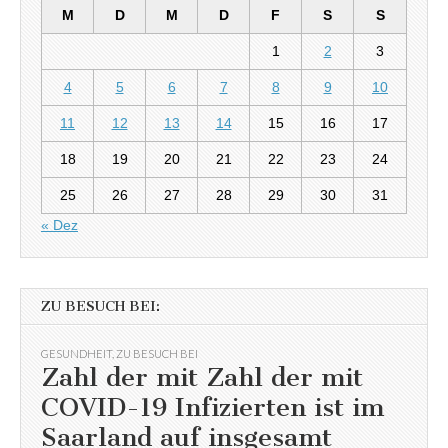
M
D
M
D
F
S
S
1
2
3
4
5
6
7
8
9
10
11
12
13
14
15
16
17
18
19
20
21
22
23
24
25
26
27
28
29
30
31
« Dez
ZU BESUCH BEI:
GESUNDHEIT
,
ZU BESUCH BEI
Zahl der mit Zahl der mit
COVID-19 Infizierten ist im
Saarland auf insgesamt