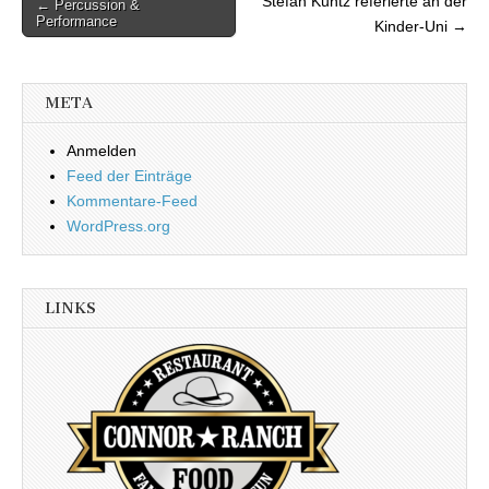
Stefan Kuntz referierte an der
← Percussion &
Beitragsnavigation
Performance
Kinder-Uni →
META
Anmelden
Feed der Einträge
Kommentare-Feed
WordPress.org
LINKS