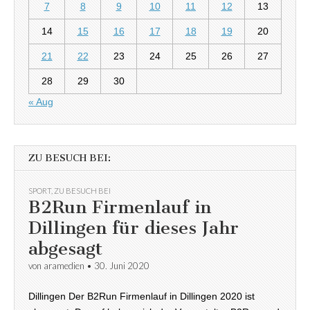
7
8
9
10
11
12
13
14
15
16
17
18
19
20
21
22
23
24
25
26
27
28
29
30
« Aug
ZU BESUCH BEI:
SPORT
,
ZU BESUCH BEI
B2Run Firmenlauf in
Dillingen für dieses Jahr
abgesagt
von
aramedien
•
30. Juni 2020
Dillingen Der B2Run Firmenlauf in Dillingen 2020 ist