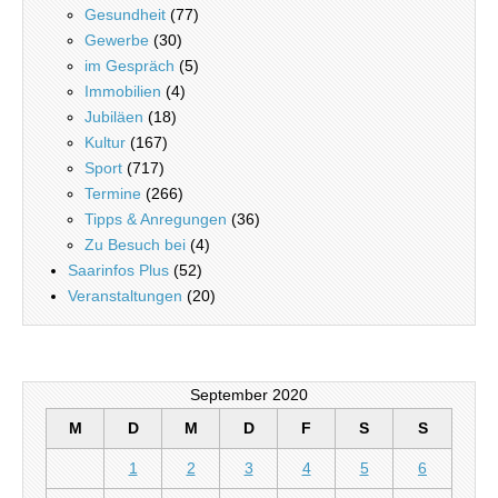
Gesundheit
(77)
Gewerbe
(30)
im Gespräch
(5)
Immobilien
(4)
Jubiläen
(18)
Kultur
(167)
Sport
(717)
Termine
(266)
Tipps & Anregungen
(36)
Zu Besuch bei
(4)
Saarinfos Plus
(52)
Veranstaltungen
(20)
September 2020
M
D
M
D
F
S
S
1
2
3
4
5
6