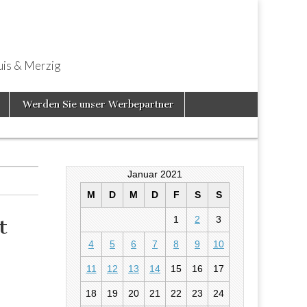
uis & Merzig
Werden Sie unser Werbepartner
Januar 2021
M
D
M
D
F
S
S
1
2
3
t
4
5
6
7
8
9
10
eine neue
11
12
13
14
15
16
17
18
19
20
21
22
23
24