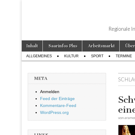
Regionale I
Weiter zum Inhalt
Inhalt
Saarinfos Plus
Arbeitsmarkt
Über
Hauptmenü
ALLGEMEINES
KULTUR
SPORT
TERMINE
Untermenü
META
SCHLA
Anmelden
Sch
Feed der Einträge
Kommentare-Feed
ein
WordPress.org
von
arame