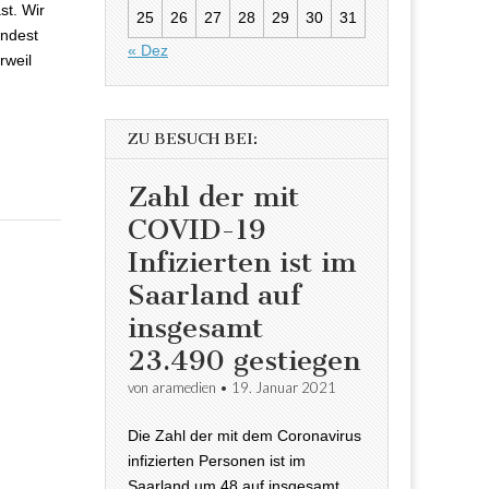
st. Wir
25
26
27
28
29
30
31
indest
« Dez
rweil
ZU BESUCH BEI:
Zahl der mit
COVID-19
Infizierten ist im
Saarland auf
insgesamt
23.490 gestiegen
von
aramedien
•
19. Januar 2021
Die Zahl der mit dem Coronavirus
infizierten Personen ist im
Saarland um 48 auf insgesamt