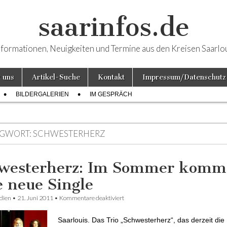
saarinfos.de
nformationen, Neuigkeiten und Termine aus den Kreisen Saarlo
 uns
Artikel-Suche
Kontakt
Impressum/Datenschutz
BILDERGALERIEN
IM GESPRÄCH
GWORT:
SCHWESTERHERZ
westerherz: Im Sommer komm
e neue Single
dien
•
21. Juni 2011
•
Kommentare deaktiviert
für Schwesterherz: Im Sommer kommt 
Single
Saarlouis. Das Trio „Schwesterherz“, das derzeit die