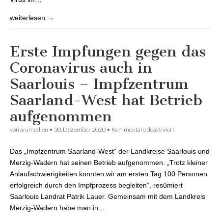
weiterlesen →
Erste Impfungen gegen das
Coronavirus auch in
Saarlouis – Impfzentrum
Saarland-West hat Betrieb
aufgenommen
von
aramedien
•
30. Dezember 2020
•
Kommentare deaktiviert
für Erste
Impfungen
gegen das
Das „Impfzentrum Saarland-West“ der Landkreise Saarlouis und
Coronavirus auch
in Saarlouis –
Merzig-Wadern hat seinen Betrieb aufgenommen. „Trotz kleiner
Impfzentrum
Anlaufschwierigkeiten konnten wir am ersten Tag 100 Personen
Saarland-West
hat Betrieb
erfolgreich durch den Impfprozess begleiten“, resümiert
aufgenommen
Saarlouis Landrat Patrik Lauer. Gemeinsam mit dem Landkreis
Merzig-Wadern habe man in…