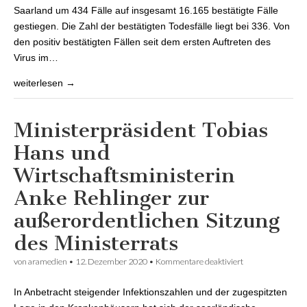
insgesamt 16.165
Saarland um 434 Fälle auf insgesamt 16.165 bestätigte Fälle
gestiegen
gestiegen. Die Zahl der bestätigten Todesfälle liegt bei 336. Von
den positiv bestätigten Fällen seit dem ersten Auftreten des
Virus im…
weiterlesen →
Ministerpräsident Tobias
Hans und
Wirtschaftsministerin
Anke Rehlinger zur
außerordentlichen Sitzung
des Ministerrats
von
aramedien
•
12. Dezember 2020
•
Kommentare deaktiviert
für Ministerpräsi
Tobias Hans und
Wirtschaftsminist
In Anbetracht steigender Infektionszahlen und der zugespitzten
Anke Rehlinger z
außerordentliche