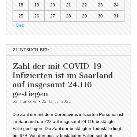
18
19
20
21
22
23
24
25
26
27
28
29
30
31
« Dez
ZU BESUCH BEI:
Zahl der mit COVID-19
Infizierten ist im Saarland
auf insgesamt 24.116
gestiegen
von
aramedien
•
22. Januar 2021
Die Zahl der mit dem Coronavirus infizierten Personen ist
im Saarland um 222 auf insgesamt 24.116 bestätigte
Fälle gestiegen. Die Zahl der bestätigten Todesfälle liegt
bei 679. Von den positiv bestätigten Fällen seit dem