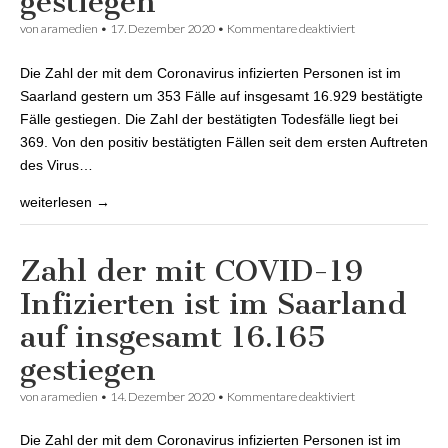
gestiegen
von
aramedien
•
17. Dezember 2020
•
Kommentare deaktiviert
für Zahl der mit
COVID-19
Infizierten ist im
Die Zahl der mit dem Coronavirus infizierten Personen ist im
Saarland auf
insgesamt 16.929
Saarland gestern um 353 Fälle auf insgesamt 16.929 bestätigte
gestiegen
Fälle gestiegen. Die Zahl der bestätigten Todesfälle liegt bei
369. Von den positiv bestätigten Fällen seit dem ersten Auftreten
des Virus…
weiterlesen →
Zahl der mit COVID-19
Infizierten ist im Saarland
auf insgesamt 16.165
gestiegen
von
aramedien
•
14. Dezember 2020
•
Kommentare deaktiviert
für Zahl der mit
COVID-19
Infizierten ist im
Die Zahl der mit dem Coronavirus infizierten Personen ist im
Saarland auf