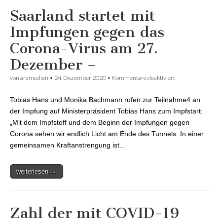
Saarland startet mit
Impfungen gegen das
Corona-Virus am 27.
Dezember –
von
aramedien
•
24. Dezember 2020
•
Kommentare deaktiviert
für Saarland
startet mit
Impfungen
Tobias Hans und Monika Bachmann rufen zur Teilnahme4 an
gegen das
Corona-Virus am
der Impfung auf Ministerpräsident Tobias Hans zum Impfstart:
27. Dezember –
„Mit dem Impfstoff und dem Beginn der Impfungen gegen
Corona sehen wir endlich Licht am Ende des Tunnels. In einer
gemeinsamen Kraftanstrengung ist…
weiterlesen →
Zahl der mit COVID-19