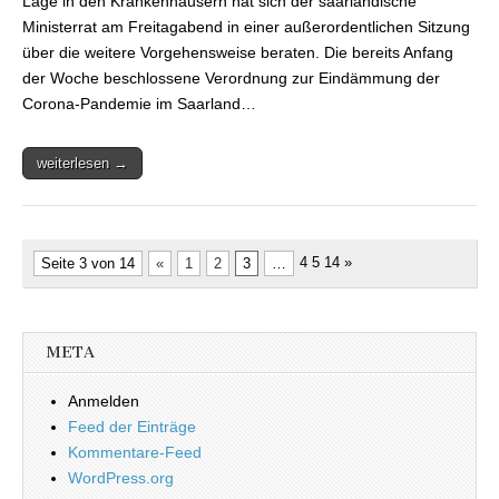
Lage in den Krankenhäusern hat sich der saarländische
Sitzung des
Ministerrat am Freitagabend in einer außerordentlichen Sitzung
Ministerrats
über die weitere Vorgehensweise beraten. Die bereits Anfang
der Woche beschlossene Verordnung zur Eindämmung der
Corona-Pandemie im Saarland…
weiterlesen →
4 5
14 »
Seite 3 von 14
«
1
2
3
…
META
Anmelden
Feed der Einträge
Kommentare-Feed
WordPress.org