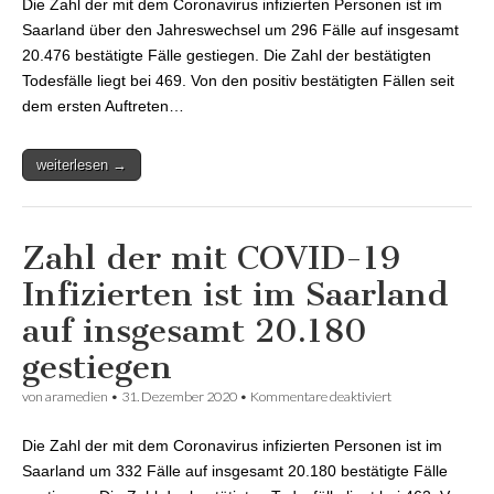
Die Zahl der mit dem Coronavirus infizierten Personen ist im
Saarland auf
insgesamt 20.476
Saarland über den Jahreswechsel um 296 Fälle auf insgesamt
gestiegen
20.476 bestätigte Fälle gestiegen. Die Zahl der bestätigten
Todesfälle liegt bei 469. Von den positiv bestätigten Fällen seit
dem ersten Auftreten…
weiterlesen →
Zahl der mit COVID-19
Infizierten ist im Saarland
auf insgesamt 20.180
gestiegen
von
aramedien
•
31. Dezember 2020
•
Kommentare deaktiviert
für Zahl der mit
COVID-19
Infizierten ist im
Die Zahl der mit dem Coronavirus infizierten Personen ist im
Saarland auf
insgesamt 20.180
Saarland um 332 Fälle auf insgesamt 20.180 bestätigte Fälle
gestiegen