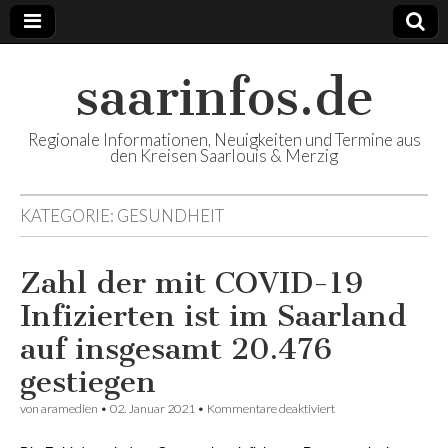
saarinfos.de
Regionale Informationen, Neuigkeiten und Termine aus
den Kreisen Saarlouis & Merzig
KATEGORIE:
GESUNDHEIT
Zahl der mit COVID-19
Infizierten ist im Saarland
auf insgesamt 20.476
gestiegen
von
aramedien
•
02. Januar 2021
•
Kommentare deaktiviert
für Zahl der mit
COVID-19
Infizierten ist im